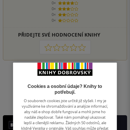
0×
4 hvězdičky
0×
3 hvězdičky
0×
2 hvězdičky
0×
1 hvezdička
PŘIDEJTE SVÉ HODNOCENÍ KNIHY
1
2
3
4
5
Nahoru
Zobrazeno 20 z 20
Cookies a osobní údaje? Knihy to
1
/ 1
Přejít
potřebují.
na
O souborech cookies jste určitě již slyšeli. I my je
stránku
využíváme ke shromažďování a analýze informací,
aby náš e-shop dobře fungoval a mohli jsme ho
nadále zlepšovat. Také nám pomáhají ukazovat
lepší a cílenější reklamu. Žádných 50 odstínů, ale
klidně Vergilia v originále. Váš souhlas může předat