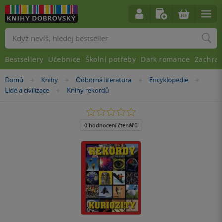
Vyhledávání
Bestsellery
Učebnice
Školní potřeby
Dark romance
Zachra
Nacházíte
Domů
Knihy
Odborná literatura
Encyklopedie
»
»
»
»
se
Lidé a civilizace
Knihy rekordů
»
zde:
0.0
z
5
0 hodnocení čtenářů
hvězdiček