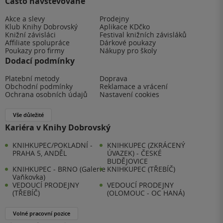
Často navštěvované
Akce a slevy
Prodejny
Klub Knihy Dobrovský
Aplikace KDčko
Knižní závisláci
Festival knižních závisláků
Affiliate spolupráce
Dárkové poukazy
Poukazy pro firmy
Nákupy pro školy
Dodací podmínky
Platební metody
Doprava
Obchodní podmínky
Reklamace a vrácení
Ochrana osobních údajů
Nastavení cookies
Vše důležité
Kariéra v Knihy Dobrovský
KNIHKUPEC/POKLADNÍ -
KNIHKUPEC (ZKRÁCENÝ
PRAHA 5, ANDĚL
ÚVAZEK) - ČESKÉ
BUDĚJOVICE
KNIHKUPEC - BRNO (Galerie
KNIHKUPEC (TŘEBÍČ)
Vaňkovka)
VEDOUCÍ PRODEJNY
VEDOUCÍ PRODEJNY
(TŘEBÍČ)
(OLOMOUC - OC HANÁ)
Volné pracovní pozice