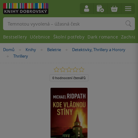
Vyhledávání
Bestsellery
Učebnice
Školní potřeby
Dark romance
Zachra
Nacházíte
Domů
Knihy
Beletrie
Detektivky, Thrillery a Horory
»
»
»
se
Thrillery
»
zde:
0.0
z
5
0 hodnocení čtenářů
hvězdiček