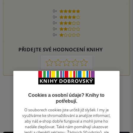
0×
5 hvězdiček
0×
4 hvězdičky
0×
3 hvězdičky
0×
2 hvězdičky
0×
1 hvezdička
PŘIDEJTE SVÉ HODNOCENÍ KNIHY
1
2
3
4
5
Nahoru
Zobrazeno 20 z 20
Cookies a osobní údaje? Knihy to
potřebují.
1
/ 1
Přejít
O souborech cookies jste určitě již slyšeli. I my je
na
využíváme ke shromažďování a analýze informací,
stránku
aby náš e-shop dobře fungoval a mohli jsme ho
nadále zlepšovat. Také nám pomáhají ukazovat
lepší a cílenější reklamu. Žádných 50 odstínů, ale