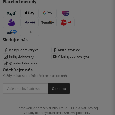
Platební metody
+ 17
Sledujte nás
KnihyDobrovsky.cz
Knižní závisláci
knihydobrovsky
@knihydobrovskycz
@knihydobrovsky
Odebírejte nás
Každý měsíc společně přečteme tisíce knih
Odebírat
Tento web je chráněn službou reCAPTCHA a platí pro něj
Zásady ochrany soukromí
a
Smluvní podmínky
.