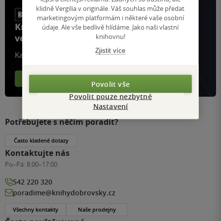
klidně Vergilia v originále. Váš souhlas může předat
marketingovým platformám i některé vaše osobní
Knihy, recenze a klubové výhody
údaje. Ale vše bedlivě hlídáme. Jako naši vlastní
knihovnu!
ve vaší kapse a naší appce KDčko
Zjistit více
Každý měsíc společně přečteme tisíce knih
Více o aplikaci
Více o klubu
Povolit vše
Povolit pouze nezbytné
Nastavení
Potřebujete s něčím poradit?
Často kladené dotazy
Kontaktujte nás
Po–Pá:
8:00–17:00
542 220 320
poradime@knihydobrovsky.cz
Všechny kontakty
Naše prodejny