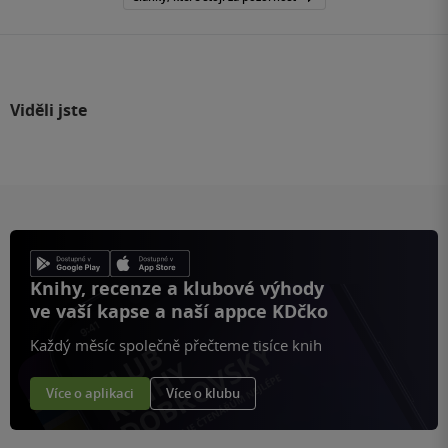
Viděli jste
Knihy, recenze a klubové výhody
ve vaší kapse a naší appce KDčko
Každý měsíc společně přečteme tisíce knih
Více o aplikaci
Více o klubu