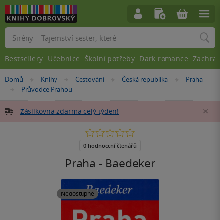
Vyhledávání
Bestsellery
Učebnice
Školní potřeby
Dark romance
Zachra
Nacházíte
Domů
Knihy
Cestování
Česká republika
Praha
»
»
»
»
se
Průvodce Prahou
»
zde:
Zásilkovna zdarma celý týden!
Za
0.0
z
5
0 hodnocení čtenářů
hvězdiček
Praha - Baedeker
Nedostupné