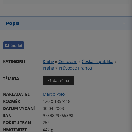
Popis
Sdílet
KATEGORIE
Knihy
»
Cestování
»
Česká republika
»
Praha
»
Průvodce Prahou
TÉMATA
Přidat téma
NAKLADATEL
Marco Polo
ROZMĚR
120 x 185 x 18
DATUM VYDÁNÍ
30.04.2008
EAN
9783829765398
POČET STRAN
254
HMOTNOST
442 g