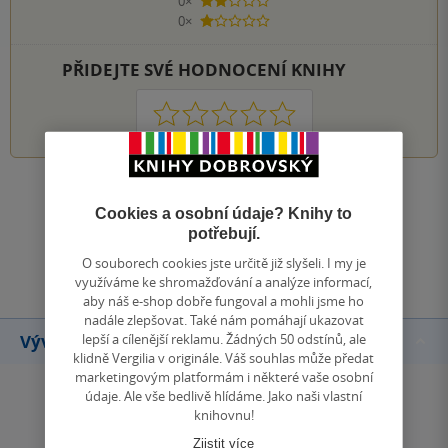
0×
2 hvězdičky
0×
1 hvezdička
PŘIDEJTE SVÉ HODNOCENÍ KNIHY
1
2
3
4
5
Zobrazit všechna hodnocení
Cookies a osobní údaje? Knihy to
potřebují.
Přidat hodnocení
O souborech cookies jste určitě již slyšeli. I my je
využíváme ke shromažďování a analýze informací,
aby náš e-shop dobře fungoval a mohli jsme ho
nadále zlepšovat. Také nám pomáhají ukazovat
lepší a cílenější reklamu. Žádných 50 odstínů, ale
Vývoj ceny
klidně Vergilia v originále. Váš souhlas může předat
marketingovým platformám i některé vaše osobní
údaje. Ale vše bedlivě hlídáme. Jako naši vlastní
knihovnu!
Zjistit více