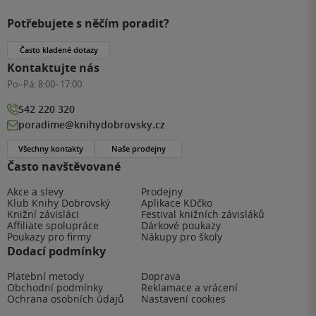
Potřebujete s něčím poradit?
Často kladené dotazy
Kontaktujte nás
Po–Pá:
8:00–17:00
542 220 320
poradime@knihydobrovsky.cz
Všechny kontakty
Naše prodejny
Často navštěvované
Akce a slevy
Prodejny
Klub Knihy Dobrovský
Aplikace KDčko
Knižní závisláci
Festival knižních závisláků
Affiliate spolupráce
Dárkové poukazy
Poukazy pro firmy
Nákupy pro školy
Dodací podmínky
Platební metody
Doprava
Obchodní podmínky
Reklamace a vrácení
Ochrana osobních údajů
Nastavení cookies