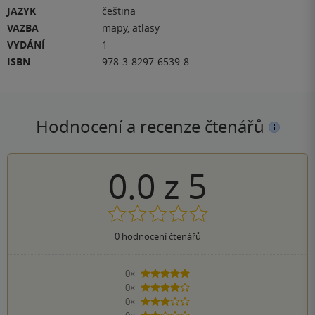
JAZYK
čeština
VAZBA
mapy, atlasy
VYDÁNÍ
1
ISBN
978-3-8297-6539-8
Hodnocení a recenze čtenářů
0.0
z
5
0
hodnocení čtenářů
0×
5 hvězdiček
0×
4 hvězdičky
0×
3 hvězdičky