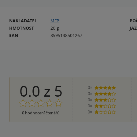
NAKLADATEL
MFP
PO
HMOTNOST
20 g
JA
EAN
8595138501267
0.0
z
5
0×
5 hvězdiček
0×
4 hvězdičky
0×
3 hvězdičky
0×
2 hvězdičky
0×
0
hodnocení čtenářů
1 hvezdička