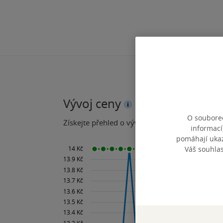
Vývoj ceny
O souborec
Získejte přehled o vývoji ceny za posledních 60
informací
pomáhají ukazo
Váš souhla