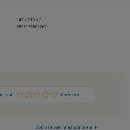
147 x 210 x 2
8595138501267
1
2
3
4
5
ic moc
Perfektní
Zobrazit všechna hodnocení