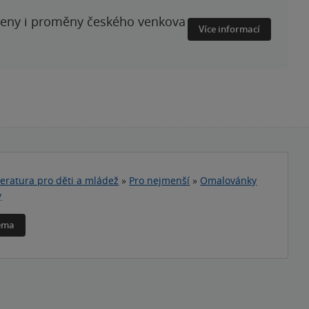
ženy i proměny českého venkova
Více informací
teratura pro děti a mládež
»
Pro nejmenší
»
Omalovánky
y
téma