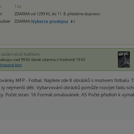
m
1 ks
ní
ZDARMA od 1299 Kč, do 11. 8. předáme dopravci
Vyberte prodejnu
 odběr
ZDARMA (
)
i zaslání zboží balíčkem
nákupu nad 99 Kč
dárek zdarma
v hodnotě 19 Kč
shopové listy
vánky MFP - Fotbal. Najdete zde 8 obrázků s motivem fotbalu. 
 ty nejmenší děti. Vybarvování obrázků pomůže rozvíjet řadu sc
y. Počet stran: 16 Formát omalovánek: A5 Počet předloh k vymal