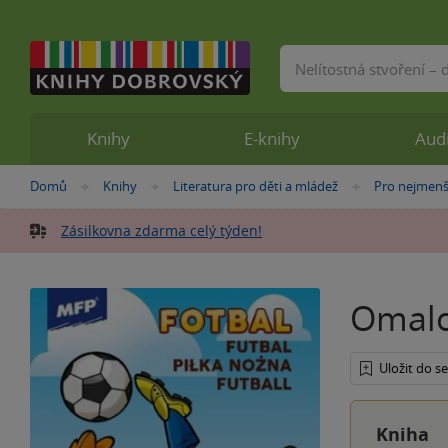
Vyhledávání
Knihy
E-knihy
Aud
Nacházíte
Domů
Knihy
Literatura pro děti a mládež
Pro nejmenš
»
»
»
se
zde:
Zásilkovna zdarma celý týden!
Omalo
Uložit do 
Kniha