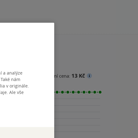
í a analýze
13 Kč
ena
Minimální prodejní cena:
. Také nám
ia v originále.
je. Ale vše