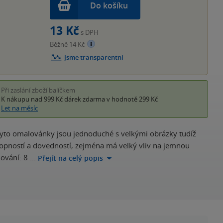
Do košíku
13 Kč
s DPH
Běžně 14 Kč
Jsme transparentní
Při zaslání zboží balíčkem
K nákupu nad 999 Kč
dárek zdarma
v hodnotě 299 Kč
Let na měsíc
Tyto omalovánky jsou jednoduché s velkými obrázky tudíž
hopností a dovedností, zejména má velký vliv na jemnou
ování: 8 …
Přejít na celý popis