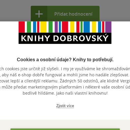
Přidat hodnocení
Cookies a osobní údaje? Knihy to potřebují.
h cookies jste určitě již slyšeli. I my je využíváme ke shromažďován
Maloobchodní c
 dní.
, aby náš e-shop dobře fungoval a mohli jsme ho nadále zlepšovat
vat lepší a cílenější reklamu. Žádných 50 odstínů, ale klidně Vergil
s může předat marketingovým platformám i některé vaše osobní úda
bedlivě hlídáme. Jako naši vlastní knihovnu!
Zjistit více