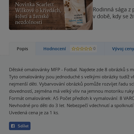
Rodinná sága z 
v době, kdy se ž
0
Popis
Hodnocení
Vývoj cen
Dětské omalovánky MFP - Fotbal. Najdete zde 8 obrázků s m
Tyto omalovánky jsou jednoduché s velkými obrázky tudíž v
nejmenší děti. Vybarvování obrázků pomůže rozvíjet řadu sc
dovedností, zejména má velký vliv na jemnou motoriku ruky.
Formát omalovánek: A5 Počet předloh k vymalování: 8 VAR
Nevhodné pro děti do 3 let. Nebezpečí vdechnutí a spolknutí
Uvedená cena je za 1 ks.
Sdílet