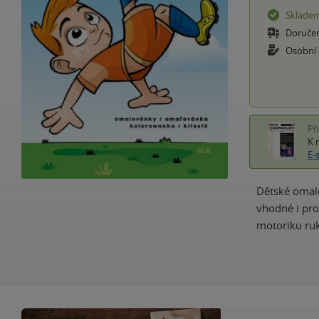
Sklade
Doruče
Osobní
Př
K 
E-
Dětské omalo
vhodné i pro
motoriku ruk