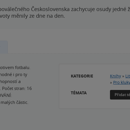
poválečného Československa zachycuje osudy jedné 
ivoty měnily ze dne na den.
y
otivem fotbalu.
hodné i pro ty
KATEGORIE
Knihy
»
Li
hopností a
»
Pro kluk
 Počet stran: 16
TÉMATA
Přidat 
OVÁNÍ:
 malých částic.