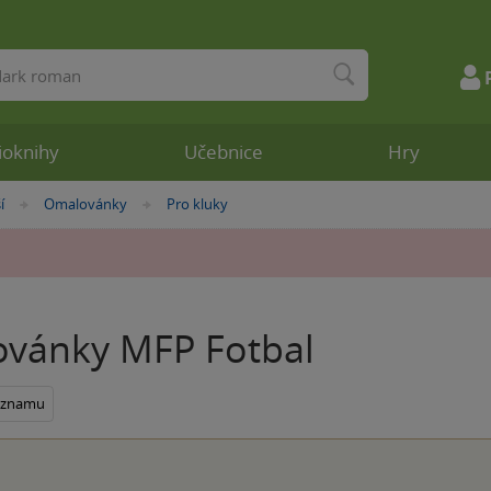
ioknihy
Učebnice
Hry
í
Omalovánky
Pro kluky
»
»
vánky MFP Fotbal
seznamu