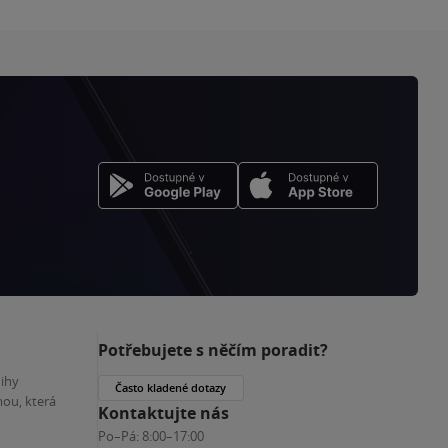
Potřebujete s něčím poradit?
nihy
Často kladené dotazy
ou, která
Kontaktujte nás
Po–Pá:
8:00–17:00