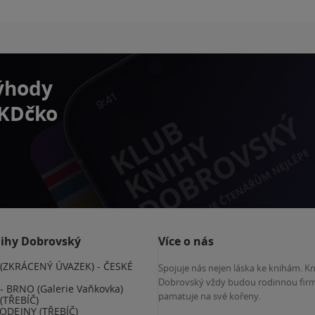
výhody
 KDčko
nihy Dobrovský
Více o nás
(ZKRÁCENÝ ÚVAZEK) - ČESKÉ
Spojuje nás nejen láska ke knihám. K
E
Dobrovský vždy budou rodinnou firm
 BRNO (Galerie Vaňkovka)
pamatuje na své kořeny.
(TŘEBÍČ)
ODEJNY (TŘEBÍČ)