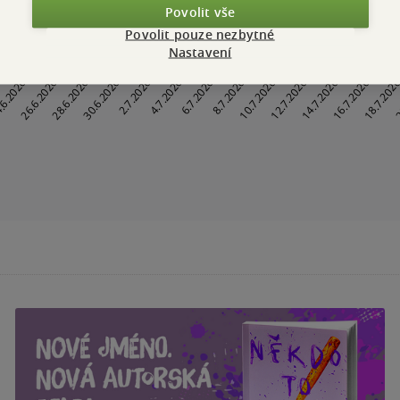
Povolit vše
Povolit pouze nezbytné
Nastavení