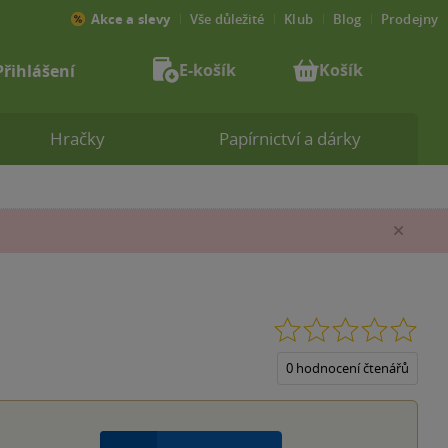
Akce a slevy
Vše důležité
Klub
Blog
Prodejny
E-košík
Košík
Přihlášení
Hračky
Papírnictví a dárky
Zav
0.0
z
5
0 hodnocení čtenářů
hvěz