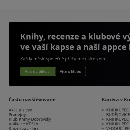
Knihy, recenze a klubové 
ve vaší kapse a naší appce
Každý měsíc společně přečteme tisíce knih
Více o aplikaci
Více o klubu
Často navštěvované
Kariéra v K
Akce a slevy
KNIHKUPEC 
Prodejny
BUDĚJOVIC
Klub Knihy Dobrovský
KNIHKUPEC -
Aplikace KDčko
KNIHKUPEC 
Knižní závisláci
VEDOUCÍ PR