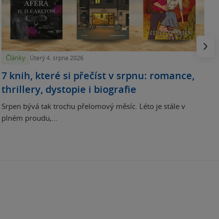
N
p
Násled
Články
Úterý 4. srpna 2026
7 knih, které si přečíst v srpnu: romance,
thrillery, dystopie i biografie
Srpen bývá tak trochu přelomový měsíc. Léto je stále v
plném proudu,...