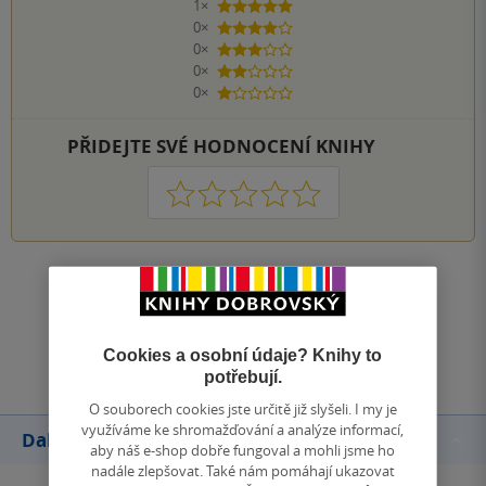
1×
5 hvězdiček
0×
4 hvězdičky
0×
3 hvězdičky
0×
2 hvězdičky
0×
1 hvezdička
PŘIDEJTE SVÉ HODNOCENÍ KNIHY
1
2
3
4
5
Zobrazit všechna hodnocení
Přidat hodnocení
Cookies a osobní údaje? Knihy to
potřebují.
O souborech cookies jste určitě již slyšeli. I my je
využíváme ke shromažďování a analýze informací,
Další knihy autora
aby náš e-shop dobře fungoval a mohli jsme ho
nadále zlepšovat. Také nám pomáhají ukazovat