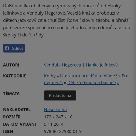
Další nadílka oblíbených rýmovaných obrázků od Hanky
Jelínkové a Venduly Hegerové. Veselá knížka probouzí v
dětech jazykový cit a chuť číst. Rozvíjí slovní zásobu a přináší
potěšení ze společného čtení. Je vhodná nejen domů, ale i do
školky či do 1. třídy.
Sdílet
AUTOŘI
Vendula Hegerová
|
Hanka Jelínková
KATEGORIE
Knihy
»
Literatura pro děti a mládež
»
Pro
nejmenší
»
Dětská říkadla a básničky
TÉMATA
Přidat téma
NAKLADATEL
Naše kniha
ROZMĚR
172 x 247 x 10
DATUM VYDÁNÍ
5.11.2014
ISBN
978-80-87980-01-9