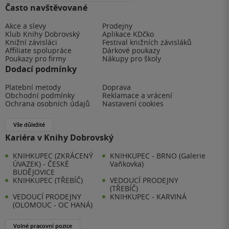
Často navštěvované
Akce a slevy
Prodejny
Klub Knihy Dobrovský
Aplikace KDčko
Knižní závisláci
Festival knižních závisláků
Affiliate spolupráce
Dárkové poukazy
Poukazy pro firmy
Nákupy pro školy
Dodací podmínky
Platební metody
Doprava
Obchodní podmínky
Reklamace a vrácení
Ochrana osobních údajů
Nastavení cookies
Vše důležité
Kariéra v Knihy Dobrovský
KNIHKUPEC (ZKRÁCENÝ
KNIHKUPEC - BRNO (Galerie
ÚVAZEK) - ČESKÉ
Vaňkovka)
BUDĚJOVICE
KNIHKUPEC (TŘEBÍČ)
VEDOUCÍ PRODEJNY
(TŘEBÍČ)
VEDOUCÍ PRODEJNY
KNIHKUPEC - KARVINÁ
(OLOMOUC - OC HANÁ)
Volné pracovní pozice