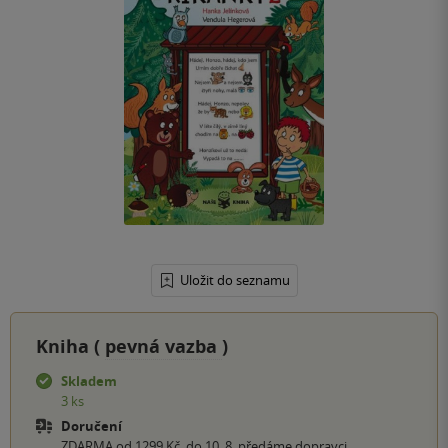
Uložit do seznamu
Kniha (
pevná vazba
)
Skladem
3 ks
Doručení
ZDARMA od 1299 Kč, do 10. 8. předáme dopravci