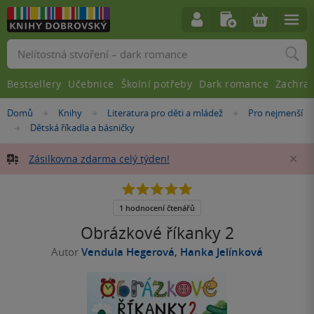
Vyhledávání
Bestsellery
Učebnice
Školní potřeby
Dark romance
Zachra
Nacházíte
Domů
Knihy
Literatura pro děti a mládež
Pro nejmenší
»
»
»
se
Dětská říkadla a básničky
»
zde:
Zásilkovna zdarma celý týden!
Za
5.0
z
5
1 hodnocení čtenářů
hvězdiček
Obrázkové říkanky 2
Autor
Vendula Hegerová
,
Hanka Jelínková