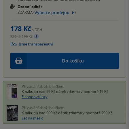
Osobní odběr
Vyberte prodejnu
ZDARMA (
)
178 Kč
s DPH
Běžně 199 Kč
Jsme transparentní
Do košíku
Při zaslání zboží balíčkem
K nákupu nad 99 Kč
dárek zdarma
v hodnotě 19 Kč
E-shopové listy
Při zaslání zboží balíčkem
K nákupu nad 999 Kč
dárek zdarma
v hodnotě 299 Kč
Let na měsíc