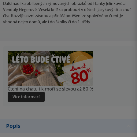
Další nadílka oblíbených rýmovaných obrázků od Hanky Jelínkové a
Venduly Hegerové. Veselá knížka probouzí v dětech jazykový cit a chuť
číst. Rozvíjí slovní zásobu a přináší potěšení ze společného čtení. Je
vhodná nejen domů, ale i do školky či do 1. třídy.
Čtení na chatu i k moři se slevou až 80 %
Více informací
Popis