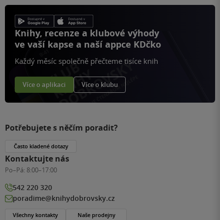
Knihy, recenze a klubové výhody
ve vaší kapse a naší appce KDčko
Každý měsíc společně přečteme tisíce knih
Více o aplikaci
Více o klubu
Potřebujete s něčím poradit?
Často kladené dotazy
Kontaktujte nás
Po–Pá:
8:00–17:00
542 220 320
poradime@knihydobrovsky.cz
Všechny kontakty
Naše prodejny