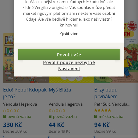
lepší a cílenější reklamu. Žádných 50 odstínů, ale
klidně Vergilia v originále. Váš souhlas může předat
marketingovým platformám i některé vaše osobní
údaje. Ale vše bedlivě hlídáme. Jako naši vlastní
knihovnu!
Zjistit více
Povolit vše
Povolit pouze nezbytné
Nastavení
Edo! Pepo! Kdopak
Myš Bláža
Brzy budu
je to?
prvňákem
Vendula Hegerová
Vendula Hegerová
Petr Šulc
,
Vendula
Hegerová
0.0
0.0
5.0
z
z
z
pevná vazba
pevná vazba
měkká vazba
5
5
5
hvězdiček
hvězdiček
hvězdiček
330 Kč
44 Kč
94 Kč
Běžně
369 Kč
Běžně
49 Kč
Běžně
99 Kč