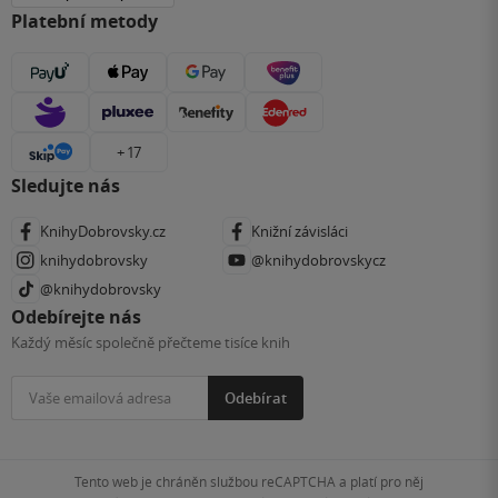
Platební metody
+ 17
Sledujte nás
KnihyDobrovsky.cz
Knižní závisláci
knihydobrovsky
@knihydobrovskycz
@knihydobrovsky
Odebírejte nás
Každý měsíc společně přečteme tisíce knih
Odebírat
Tento web je chráněn službou reCAPTCHA a platí pro něj