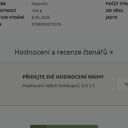
ZBA
leporelo
POČET ST
OTNOST
164 g
OD VĚKU
TUM VYDÁNÍ
8.05.2025
JAZYK
N
9788000075976
Hodnocení a recenze čtenářů
PŘIDEJTE SVÉ HODNOCENÍ KNIHY
N
Hodnocení našich knihkupců: 0.0 z 5