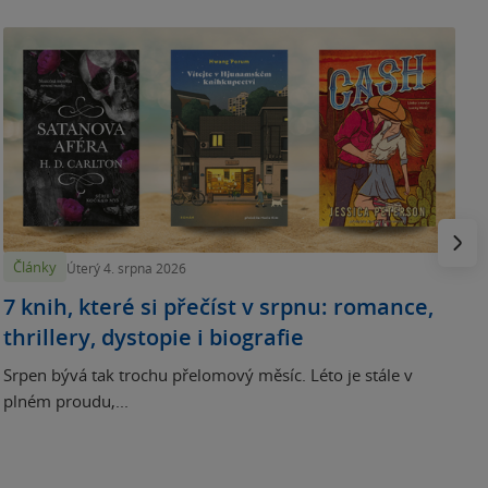
N
p
Násled
Články
Úterý 4. srpna 2026
7 knih, které si přečíst v srpnu: romance,
thrillery, dystopie i biografie
Srpen bývá tak trochu přelomový měsíc. Léto je stále v
plném proudu,...