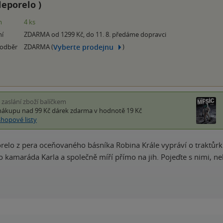
leporelo
)
m
4 ks
ní
ZDARMA od 1299 Kč, do 11. 8. předáme dopravci
Vyberte prodejnu
 odběr
ZDARMA (
)
i zaslání zboží balíčkem
nákupu nad 99 Kč
dárek zdarma
v hodnotě 19 Kč
shopové listy
relo z pera oceňovaného básníka Robina Krále vypráví o traktůrk
 kamaráda Karla a společně míří přímo na jih. Pojeďte s nimi, neb