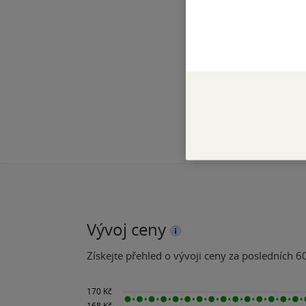
Vývoj ceny
Získejte přehled o vývoji ceny za posledních 60