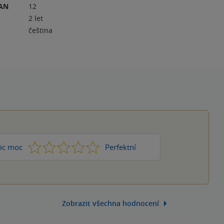
RAN
12
2 let
čeština
1
2
3
4
5
ic moc
Perfektní
Zobrazit všechna hodnocení