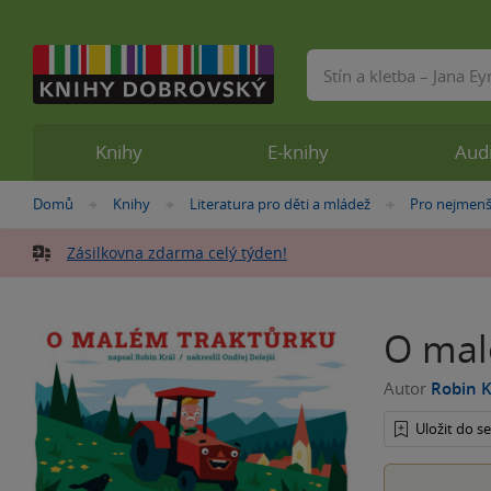
Vyhledávání
Knihy
E-knihy
Aud
Nacházíte
Domů
Knihy
Literatura pro děti a mládež
Pro nejmenš
»
»
»
se
zde:
Zásilkovna zdarma celý týden!
O mal
Autor
Robin K
Uložit do 