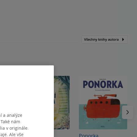
Všechny knihy autora
Následu
í a analýze
. Také nám
ia v originále.
je. Ale vše
Usínací knížka
Ponorka