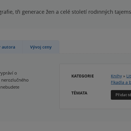
grafie, tři generace žen a celé století rodinných tajem
y autora
Vývoj ceny
vypráví o
KATEGORIE
Knihy
»
Li
i nerozlučného
říkadla a 
, nebudete
TÉMATA
Přidat 