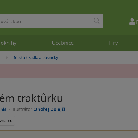
ioknihy
Učebnice
Hry
í
Dětská říkadla a básničky
»
ém traktůrku
rál
Ilustrátor
Ondřej Dolejší
seznamu