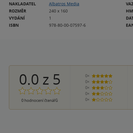
NAKLADATEL
Albatros Media
VA
ROZMĚR
240 x 160
HM
VYDÁNÍ
1
DA
ISBN
978-80-00-07597-6
EA
0.0
z
5
0×
5 hvězdiček
0×
4 hvězdičky
0×
3 hvězdičky
0×
2 hvězdičky
0×
0
hodnocení čtenářů
1 hvezdička