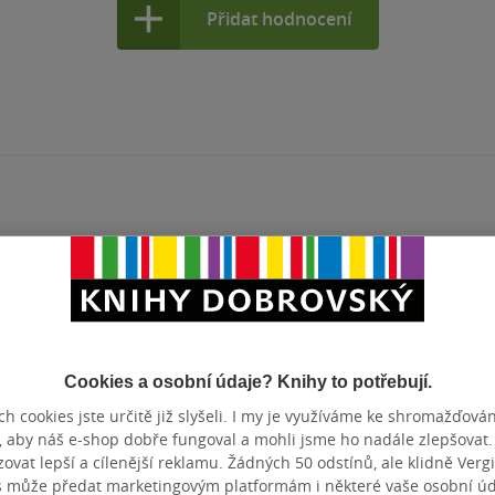
Přidat hodnocení
 Tvorbu textu a scénáře na Vyšší odborné
a Ježka, kde nyní působí jako pedagog.
Cookies a osobní údaje? Knihy to potřebují.
h cookies jste určitě již slyšeli. I my je využíváme ke shromažďován
, aby náš e-shop dobře fungoval a mohli jsme ho nadále zlepšovat
vat lepší a cílenější reklamu. Žádných 50 odstínů, ale klidně Vergil
s může předat marketingovým platformám i některé vaše osobní úda
Pohádky před