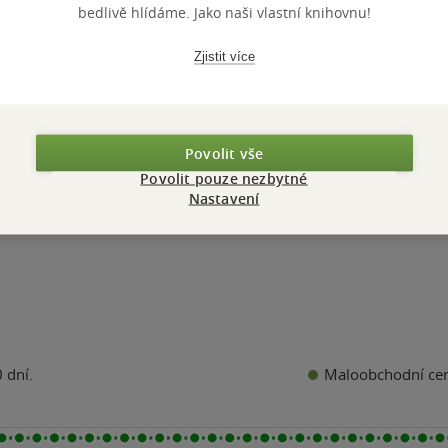
bedlivě hlídáme. Jako naši vlastní knihovnu!
spaním
Petra Klabouchová
Zjistit více
4.5
z
pevná vazba
5
hvězdiček
399 Kč
Běžně
499 Kč
Povolit vše
Do košíku
Povolit pouze nezbytné
Nastavení
Maloobchodní ce
 dní.