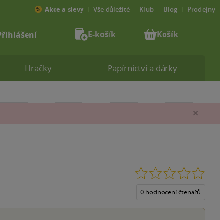
Akce a slevy
Vše důležité
Klub
Blog
Prodejny
E-košík
Košík
Přihlášení
Hračky
Papírnictví a dárky
Zav
0.0
z
5
0 hodnocení čtenářů
hvěz