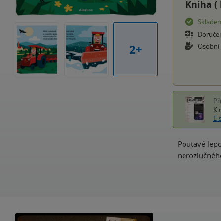
Kniha (
Sklade
Doruče
2+
Osobní
Př
K 
E-
Poutavé lepo
nerozlučného