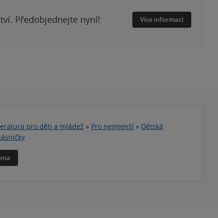
ství. Předobjednejte nyní!
Více informací
teratura pro děti a mládež
»
Pro nejmenší
»
Dětská
básničky
téma