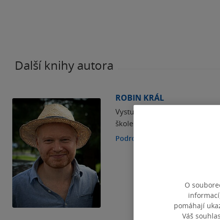
Další knihy autora
ROBIN KRÁL
Vystudoval Estetiku na FF UK a
škole při Konzervatoři Jaroslav
Podrobnosti
O souborec
informací
pomáhají ukazo
Váš souhla