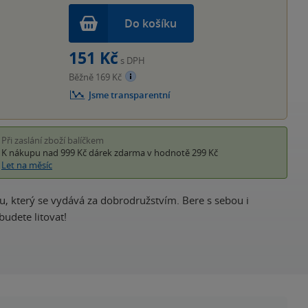
Do košíku
151 Kč
s DPH
Běžně 169 Kč
Jsme transparentní
Při zaslání zboží balíčkem
K nákupu nad 999 Kč
dárek zdarma
v hodnotě 299 Kč
Let na měsíc
u, který se vydává za dobrodružstvím. Bere s sebou i
udete litovat!