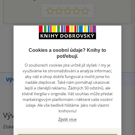
1
2
3
4
5
Zobrazit všechna hodnocení
Cookies a osobní údaje? Knihy to
Přidat hodnocení
potřebují.
O souborech cookies jste určitě již slyšeli. I my je
využíváme ke shromažďování a analýze informací,
aby náš e-shop dobře fungoval a mohli jsme ho
Vývoj ceny
nadále zlepšovat. Také nám pomáhají ukazovat
lepší a cílenější reklamu. Žádných 50 odstínů, ale
klidně Vergilia v originále. Váš souhlas může předat
marketingovým platformám i některé vaše osobní
údaje. Ale vše bedlivě hlídáme. Jako naši vlastní
knihovnu!
Vývoj ceny
Zjistit více
Získejte přehled o vývoji ceny za posledních 60 dní.