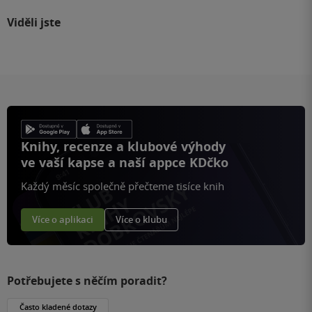
Viděli jste
Knihy, recenze a klubové výhody
ve vaší kapse a naší appce KDčko
Každý měsíc společně přečteme tisíce knih
Více o aplikaci
Více o klubu
Potřebujete s něčím poradit?
Často kladené dotazy