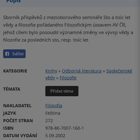
Popis
Sborník příspěvků z mezioborového semináře Sto a tisíc let
vědy a filosofie pořádaného Filozofickým ústavem AV ČR,
jehož cílem bylo posoudit významné změny ve vývoji vědy a
filozofie za posledních sto, resp. tisíc let.
Sdílet
KATEGORIE
Knihy
»
Odborná literatura
»
Společenské
vědy
»
Filozofie
TÉMATA
Přidat téma
NAKLADATEL
Filosofia
JAZYK
čeština
POČET STRAN
272
ISBN
978-80-7007-160-1
DATUM VYDÁNÍ
5.09.2002