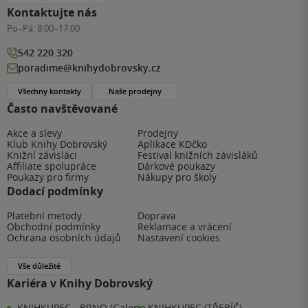
Kontaktujte nás
Po–Pá:
8:00–17:00
542 220 320
poradime@knihydobrovsky.cz
Všechny kontakty
Naše prodejny
Často navštěvované
Akce a slevy
Prodejny
Klub Knihy Dobrovský
Aplikace KDčko
Knižní závisláci
Festival knižních závisláků
Affiliate spolupráce
Dárkové poukazy
Poukazy pro firmy
Nákupy pro školy
Dodací podmínky
Platební metody
Doprava
Obchodní podmínky
Reklamace a vrácení
Ochrana osobních údajů
Nastavení cookies
Vše důležité
Kariéra v Knihy Dobrovský
KNIHKUPEC - BRNO (Galerie
KNIHKUPEC (TŘEBÍČ)