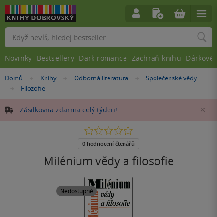
Vyhledávání
Novinky
Bestsellery
Dark romance
Zachraň knihu
Dárkové 
Nacházíte
Domů
Knihy
Odborná literatura
Společenské vědy
»
»
»
se
Filozofie
»
zde:
Zásilkovna zdarma celý týden!
Za
0.0
z
5
0 hodnocení čtenářů
hvězdiček
Milénium vědy a filosofie
Nedostupné