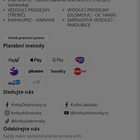
Vaňkovka)
VEDOUCÍ PRODEJNY
VEDOUCÍ PRODEJNY
(TŘEBÍČ)
(OLOMOUC - OC HANÁ)
KNIHKUPEC - KARVINÁ
SMĚNOVÝ/Á VEDOUCÍ -
PARDUBICE
Volné pracovní pozice
Platební metody
+ 17
Sledujte nás
KnihyDobrovsky.cz
Knižní závisláci
knihydobrovsky
@knihydobrovskycz
@knihydobrovsky
Odebírejte nás
Každý měsíc společně přečteme tisíce knih