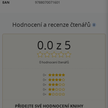
EAN
9788070071601
Hodnocení a recenze čtenářů
0.0
z
5
0
hodnocení čtenářů
0×
5 hvězdiček
0×
4 hvězdičky
0×
3 hvězdičky
0×
2 hvězdičky
0×
1 hvezdička
PŘIDEJTE SVÉ HODNOCENÍ KNIHY