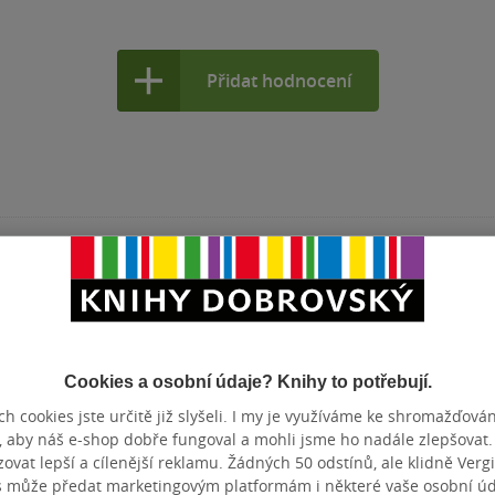
Přidat hodnocení
je autor komiksů a scenárista. Jakožto
řadu komiksových světů, které vyšly knižně.
Cookies a osobní údaje? Knihy to potřebují.
h cookies jste určitě již slyšeli. I my je využíváme ke shromažďován
, aby náš e-shop dobře fungoval a mohli jsme ho nadále zlepšovat
vat lepší a cílenější reklamu. Žádných 50 odstínů, ale klidně Vergil
s může předat marketingovým platformám i některé vaše osobní úda