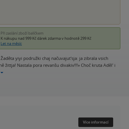
Při zaslání zboží balíčkem
K nákupu nad 999 Kč
dárek zdarma
v hodnotě 299 Kč
Let na měsíc
Žaděta yiyi podružki chaj načuvajut'sja: ja zibrala vsich
ě žittja! Nastala pora revanšu divakiv!!!» Choč kruta Aděl' i
Více informací