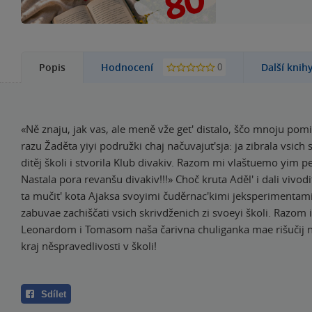
0
Popis
Hodnocení
Další knih
«Ně znaju, jak vas, ale meně vže get' distalo, ščo mnoju pomi
razu Žaděta yiyi podružki chaj načuvajut'sja: ja zibrala vsich
ditěj školi i stvorila Klub divakiv. Razom mi vlaštuemo yim pek
Nastala pora revanšu divakiv!!!» Choč kruta Aděl' i dali vivodit
ta mučit' kota Ajaksa svoyimi čuděrnac'kimi jeksperimentam
zabuvae zachiščati vsich skrivdženich zi svoeyi školi. Razom 
Leonardom i Tomasom naša čarivna chuliganka mae rišučij n
kraj něspravedlivosti v školi!
Sdílet