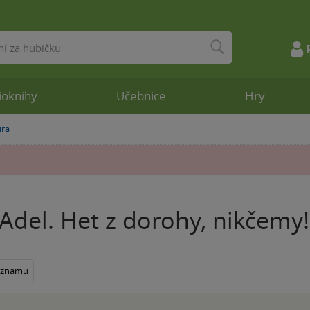
ioknihy
Učebnice
Hry
ura
Adel. Het z dorohy, nikčemy
seznamu