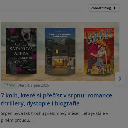
Zobrazit blog
N
p
Násled
Články
Úterý 4. srpna 2026
7 knih, které si přečíst v srpnu: romance,
thrillery, dystopie i biografie
Srpen bývá tak trochu přelomový měsíc. Léto je stále v
plném proudu,...