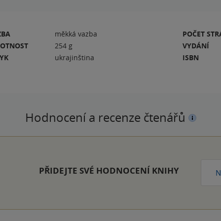
ZBA
měkká vazba
POČET ST
OTNOST
254 g
VYDÁNÍ
ZYK
ukrajinština
ISBN
Hodnocení a recenze čtenářů
PŘIDEJTE SVÉ HODNOCENÍ KNIHY
N