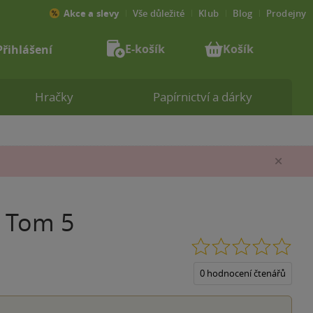
Akce a slevy
Vše důležité
Klub
Blog
Prodejny
E-košík
Košík
Přihlášení
Hračky
Papírnictví a dárky
Zav
! Tom 5
0.0
z
5
0 hodnocení čtenářů
hvěz