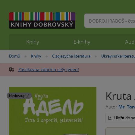
Vyhledávání
Knihy
E-knihy
Aud
Nacházíte
Domů
Knihy
Cizojazyčná literatura
Ukrayinsʹka literat
»
»
»
se
zde:
Zásilkovna zdarma celý týden!
Kruta 
Nedostupné
Autor
Mr. Tan
Uložit do 