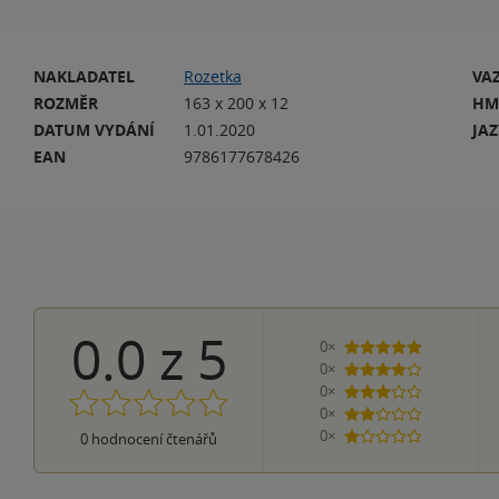
NAKLADATEL
Rozetka
VA
ROZMĚR
163 x 200 x 12
HM
DATUM VYDÁNÍ
1.01.2020
JA
EAN
9786177678426
0.0
z
5
0×
5 hvězdiček
0×
4 hvězdičky
0×
3 hvězdičky
0×
2 hvězdičky
0×
0
hodnocení čtenářů
1 hvezdička