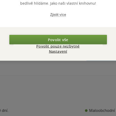
bedlivě hlídáme. Jako naši vlastní knihovnu!
Vostrá Adéla: J
Zjistit více
v tom nevinně
Mr. Tan
0.0
z
měkká vazba
5
hvězdiček
Povolit vše
279 Kč
Povolit pouze nezbytné
Běžně
349 Kč
Nastavení
Do košíku
Maloobchodní 
 dní.