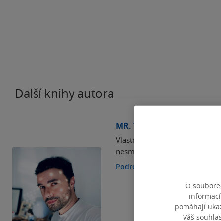
Další knihy autora
MR. TAN
Vlastním jménem Antoine Dole 
nesmírně plodný autor stvořil 
Podrobnosti
O souborec
informací
pomáhají ukazo
Váš souhla