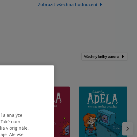
Zobrazit všechna hodnocení
Všechny knihy autora
í a analýze
. Také nám
Následu
ia v originále.
je. Ale vše