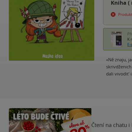
Kniha (
Produkt
Př
K 
E-
«Ně znaju, ja
skrivdženich 
dali vivodit'
Čtení na chatu i