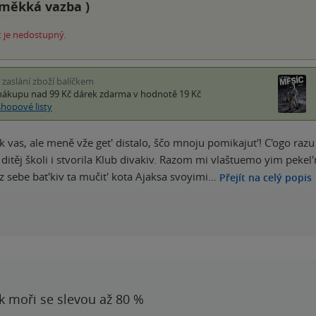
měkká vazba
)
 je nedostupný.
i zaslání zboží balíčkem
nákupu nad 99 Kč
dárek zdarma
v hodnotě 19 Kč
shopové listy
k vas, ale meně vže get' distalo, ščo mnoju pomikajut'! C'ogo razu 
ditěj školi i stvorila Klub divakiv. Razom mi vlaštuemo yim pekel'n
 iz sebe bat'kiv ta mučit' kota Ajaksa svoyimi…
Přejít na celý popis
 k moři se slevou až 80 %