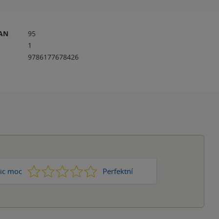
RAN
95
1
9786177678426
1
2
3
4
5
ic moc
Perfektní