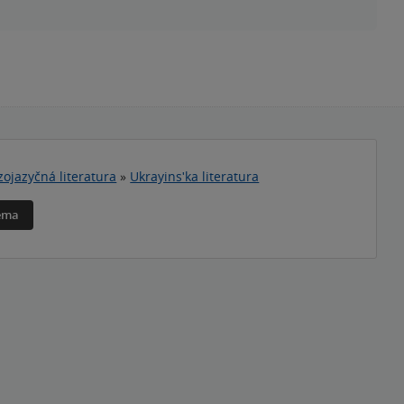
zojazyčná literatura
»
Ukrayinsʹka literatura
téma