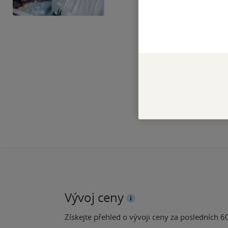
Vývoj ceny
Získejte přehled o vývoji ceny za posledních 60