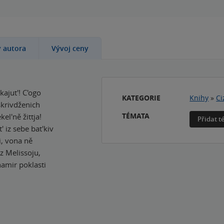
y autora
Vývoj ceny
kajut'! C'ogo
KATEGORIE
Knihy
»
Ci
 skrivdženich
TÉMATA
el'ně žittja!
Přidat 
' iz sebe bat'kiv
i, vona ně
iz Melissoju,
amir poklasti