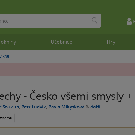
ioknihy
Učebnice
Hry
ý kraj
Čechy - Česko všemi smysly 
ír Soukup
,
Petr Ludvík
,
Pavla Mikysková
&
další
seznamu