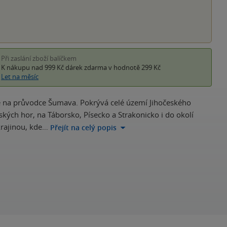
Při zaslání zboží balíčkem
K nákupu nad 999 Kč
dárek zdarma
v hodnotě 299 Kč
Let na měsíc
je na průvodce Šumava. Pokrývá celé území Jihočeského
ých hor, na Táborsko, Písecko a Strakonicko i do okolí
krajinou, kde…
Přejít na celý popis