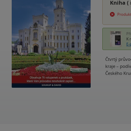
Kniha (
Produkt
Př
K 
E-
Čtvrtý průvo
kraje – podí
Českého Krum