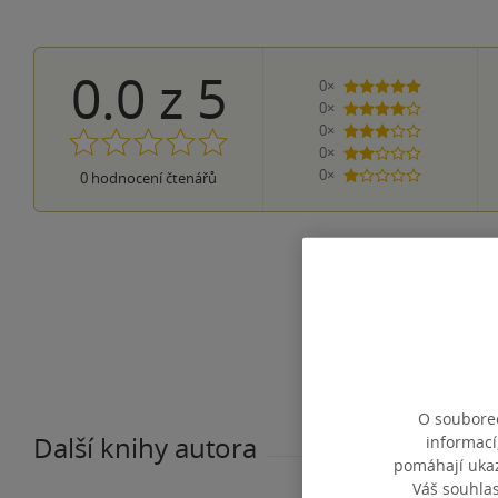
0.0
z
5
0×
5 hvězdiček
0×
4 hvězdičky
0×
3 hvězdičky
0×
2 hvězdičky
0×
0
hodnocení čtenářů
1 hvezdička
O souborec
Další knihy autora
informací
pomáhají ukazo
Váš souhla