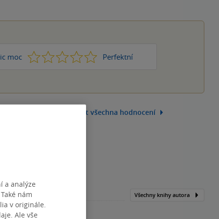
1
2
3
4
5
ic moc
Perfektní
Zobrazit všechna hodnocení
í a analýze
. Také nám
Všechny knihy autora
ia v originále.
je. Ale vše