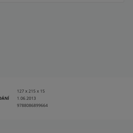
127 x 215 x 15
DÁNÍ
1.06.2013
9788086899664