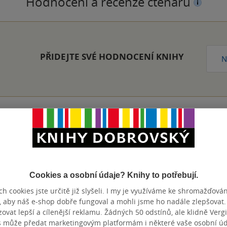
Hodnocení a recenze čtenářů
PŘIDEJTE SVÉ HODNOCENÍ KNIHY
N
Přidat hodnocení
Cookies a osobní údaje? Knihy to potřebují.
h cookies jste určitě již slyšeli. I my je využíváme ke shromažďován
, aby náš e-shop dobře fungoval a mohli jsme ho nadále zlepšovat
vat lepší a cílenější reklamu. Žádných 50 odstínů, ale klidně Vergil
s může předat marketingovým platformám i některé vaše osobní úda