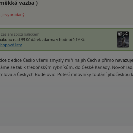
měkká vazba
)
 je vyprodaný.
i zaslání zboží balíčkem
nákupu nad 99 Kč
dárek zdarma
v hodnotě 19 Kč
shopové listy
dce z edice Česko všemi smysly míří na jih Čech a přímo navazu
váme se tak k třeboňským rybníkům, do České Kanady, Novohradsk
lova a Českých Budějovic. Potěší milovníky toulání jihočeskou 