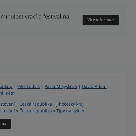
minulost vrací a festival na
Více informací
Soukup
|
Petr Ludvík
|
Pavla Mikysková
|
David Adam
|
ml. Petr
stování
»
Česká republika
»
Jihočeský kraj
stování
»
Česká republika
»
Tipy na výlety
téma