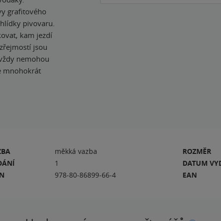
y grafitového
hlídky pivovaru.
kovat, kam jezdí
zřejmostí jsou
o vždy nemohou
e mnohokrát
ZBA
měkká vazba
ROZMĚR
DÁNÍ
1
DATUM VY
BN
978-80-86899-66-4
EAN