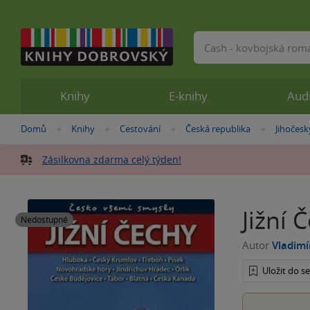
Vyhledávání
Knihy
E-knihy
Aud
Nacházíte
Domů
Knihy
Cestování
Česká republika
Jihočesk
»
»
»
»
se
zde:
Zásilkovna zdarma celý týden!
Jižní 
Nedostupné
Autor
Vladim
Uložit do 