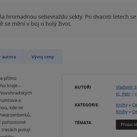
ila hromadnou sebevraždu sekty. Po dvaceti letech se 
 se mění v boj o holý život.
y autora
Vývoj ceny
 a přímo
ho kraje –
AUTOŘI
Vladimír 
 Novohradských
st. Petr
|
Krumlova a
KATEGORIE
Knihy
»
Ce
nou, kde se
Knihy
»
Ce
chwarzenberků,
í pohostinné
TÉMATA
Přidat 
trasách putují
 vodáky.