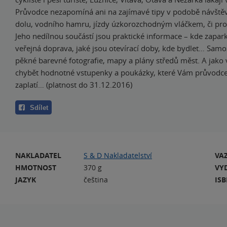
Průvodce nezapomíná ani na zajímavé tipy v podobě návštěv
dolu, vodního hamru, jízdy úzkorozchodným vláčkem, či pro
Jeho nedílnou součástí jsou praktické informace – kde zapar
veřejná doprava, jaké jsou otevírací doby, kde bydlet… Samo
pěkné barevné fotografie, mapy a plány středů měst. A jak
chybět hodnotné vstupenky a poukázky, které Vám průvodc
zaplatí… (platnost do 31.12.2016)
Sdílet
NAKLADATEL
S & D Nakladatelství
VA
HMOTNOST
370 g
VY
JAZYK
čeština
IS