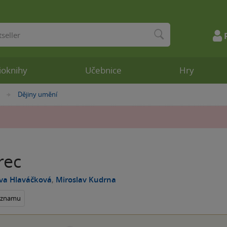
ioknihy
Učebnice
Hry
Dějiny umění
»
rec
va Hlaváčková
,
Miroslav Kudrna
seznamu