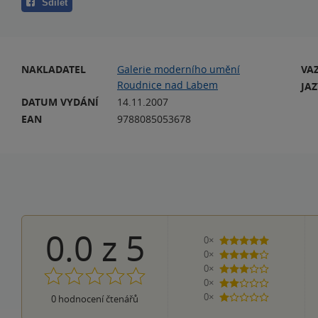
Sdílet
NAKLADATEL
Galerie moderního umění
VA
Roudnice nad Labem
JA
DATUM VYDÁNÍ
14.11.2007
EAN
9788085053678
0.0
z
5
0×
5 hvězdiček
0×
4 hvězdičky
0×
3 hvězdičky
0×
2 hvězdičky
0×
0
hodnocení čtenářů
1 hvezdička