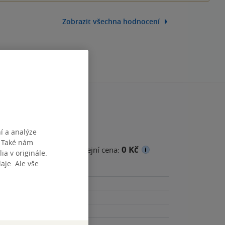
Zobrazit všechna hodnocení
í a analýze
. Také nám
0 Kč
cena
Minimální prodejní cena:
ia v originále.
je. Ale vše