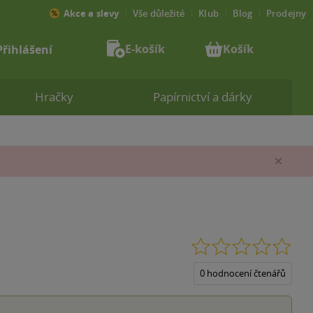
Akce a slevy
Vše důležité
Klub
Blog
Prodejny
E-košík
Košík
Přihlášení
Hračky
Papírnictví a dárky
Zav
0.0
z
5
0 hodnocení čtenářů
hvěz