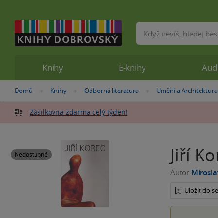
Vyhledávání
Knihy
E-knihy
Aud
Nacházíte
Domů
Knihy
Odborná literatura
Umění a Architektura
»
»
»
se
zde:
Zásilkovna zdarma celý týden!
Jiří Ko
Nedostupné
Autor
Mirosla
Uložit do 