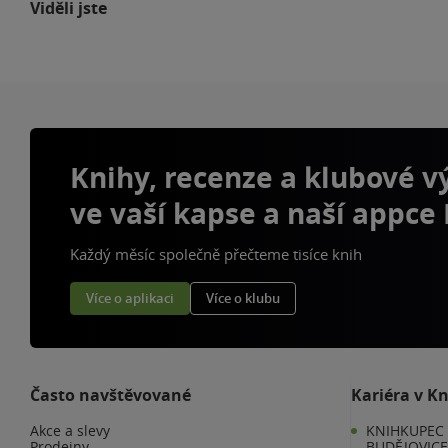
Viděli jste
Knihy, recenze a klubové 
ve vaší kapse a naší appce
Každý měsíc společně přečteme tisíce knih
Více o aplikaci
Více o klubu
Často navštěvované
Kariéra v K
Akce a slevy
KNIHKUPEC 
Prodejny
BUDĚJOVIC