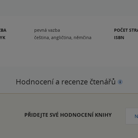
ZBA
pevná vazba
POČET ST
ZYK
čeština, angličtina, němčina
ISBN
Hodnocení a recenze čtenářů
PŘIDEJTE SVÉ HODNOCENÍ KNIHY
N