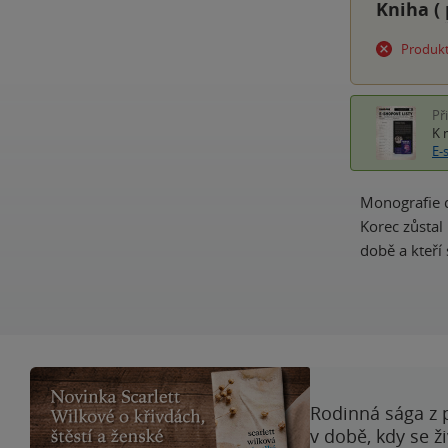
Kniha (
Produkt
Př
K 
E-
Monografie d
Korec zůstal
době a kteří 
Rodinná sága z 
v době, kdy se ž