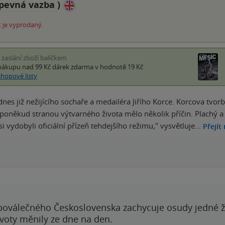
pevná vazba
)
 je vyprodaný.
i zaslání zboží balíčkem
nákupu nad 99 Kč
dárek zdarma
v hodnotě 19 Kč
shopové listy
nes již nežijícího sochaře a medailéra Jiřího Korce. Korcova tvo
 poněkud stranou výtvarného života mělo několik příčin. Plachý a 
si vydobyli oficiální přízeň tehdejšího režimu," vysvětluje…
Přejít
poválečného Československa zachycuje osudy jedné 
ivoty měnily ze dne na den.