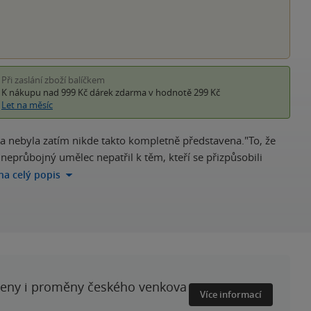
Při zaslání zboží balíčkem
K nákupu nad 999 Kč
dárek zdarma
v hodnotě 299 Kč
Let na měsíc
rba nebyla zatím nikde takto kompletně představena."To, že
neprůbojný umělec nepatřil k těm, kteří se přizpůsobili
 na celý popis
ženy i proměny českého venkova
Více informací