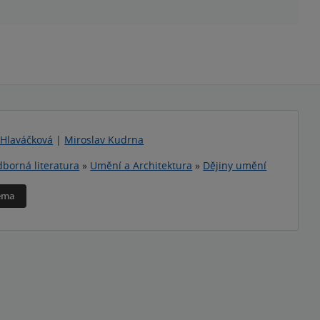
 Hlaváčková
|
Miroslav Kudrna
borná literatura
»
Umění a Architektura
»
Dějiny umění
téma