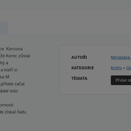
y
rce. Korcova
že Korec zůstal
AUTOŘI
Miroslava
hý a
KATEGORIE
Knihy
»
Od
 kteří si
rka M.
TÉMATA
Přidat 
přítele začal
ádal toto
ornosti
de získal řadu