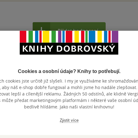
Přidat hodnocení
Cookies a osobní údaje? Knihy to potřebují.
h cookies jste určitě již slyšeli. I my je využíváme ke shromažďován
, aby náš e-shop dobře fungoval a mohli jsme ho nadále zlepšovat
Maloobchodní 
 dní.
vat lepší a cílenější reklamu. Žádných 50 odstínů, ale klidně Vergil
s může předat marketingovým platformám i některé vaše osobní úda
bedlivě hlídáme. Jako naši vlastní knihovnu!
Zjistit více