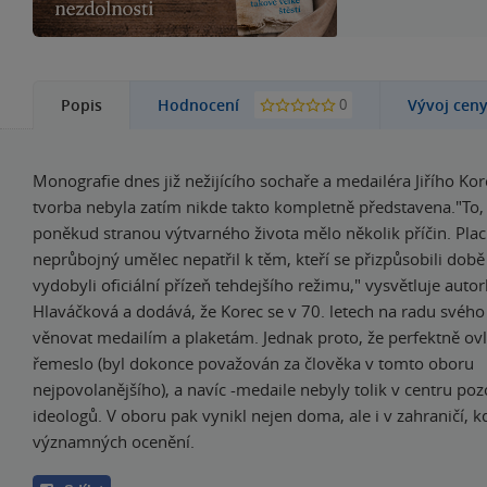
0
Popis
Hodnocení
Vývoj cen
Monografie dnes již nežijícího sochaře a medailéra Jiřího Ko
tvorba nebyla zatím nikde takto kompletně představena."To, 
poněkud stranou výtvarného života mělo několik příčin. Plac
neprůbojný umělec nepatřil k těm, kteří se přizpůsobili době a
vydobyli oficiální přízeň tehdejšího režimu," vysvětluje auto
Hlaváčková a dodává, že Korec se v 70. letech na radu svého 
věnovat medailím a plaketám. Jednak proto, že perfektně ovl
řemeslo (byl dokonce považován za člověka v tomto oboru
nejpovolanějšího), a navíc -medaile nebyly tolik v centru poz
ideologů. V oboru pak vynikl nejen doma, ale i v zahraničí, k
významných ocenění.