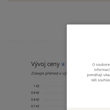
Vývoj ceny
O souborec
informací
Získejte přehled o vývoji ceny za posledních 60
pomáhají ukazo
Váš souhla