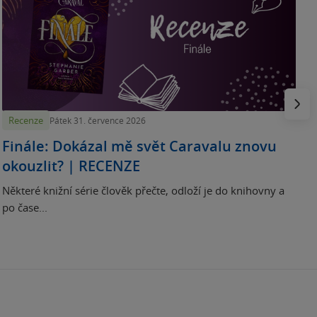
„
p
H
e
Násled
Recenze
Pátek 31. července 2026
Finále: Dokázal mě svět Caravalu znovu
okouzlit? | RECENZE
Některé knižní série člověk přečte, odloží je do knihovny a
po čase...