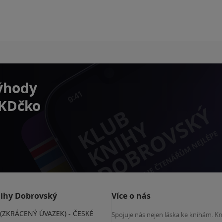
výhody
 KDčko
nihy Dobrovský
Více o nás
(ZKRÁCENÝ ÚVAZEK) - ČESKÉ
Spojuje nás nejen láska ke knihám. K
E