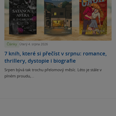
Články
Úterý 4. srpna 2026
7 knih, které si přečíst v srpnu: romance,
thrillery, dystopie i biografie
Srpen bývá tak trochu přelomový měsíc. Léto je stále v
plném proudu,...