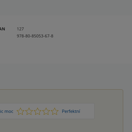
RAN
127
978-80-85053-67-8
1
2
3
4
5
ic moc
Perfektní