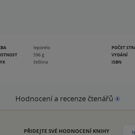
ZBA
leporelo
POČET ST
OTNOST
596 g
VYDÁNÍ
ZYK
čeština
ISBN
Hodnocení a recenze čtenářů
PŘIDEJTE SVÉ HODNOCENÍ KNIHY
N