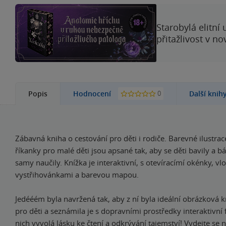
Starobylá elitní
přitažlivost v n
0
Popis
Hodnocení
Další knih
Zábavná kniha o cestování pro děti i rodiče. Barevné ilustrac
říkanky pro malé děti jsou apsané tak, aby se děti bavily a bá
samy naučily. Knížka je interaktivní, s otevíracímí okénky, v
vystřihovánkami a barevou mapou.
Jedééém byla navržená tak, aby z ní byla ideální obrázková k
pro děti a seznámila je s dopravními prostředky interaktivní
nich vyvolá lásku ke čtení a odkrývání tajemství! Vydejte se 