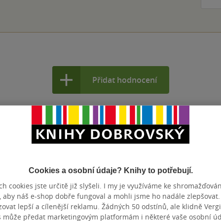
Přidat hodnocení
Cookies a osobní údaje? Knihy to potřebují.
h cookies jste určitě již slyšeli. I my je využíváme ke shromažďován
, aby náš e-shop dobře fungoval a mohli jsme ho nadále zlepšovat
vat lepší a cílenější reklamu. Žádných 50 odstínů, ale klidně Vergil
s může předat marketingovým platformám i některé vaše osobní úda