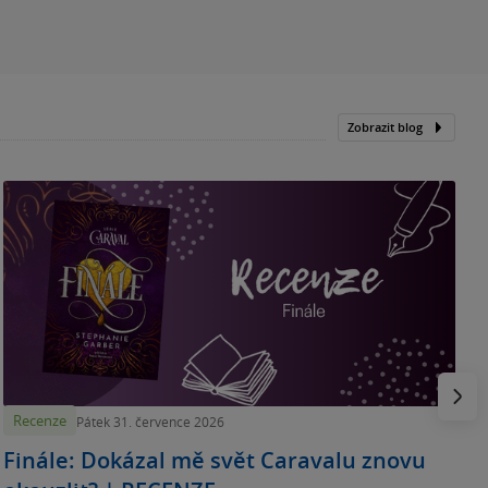
Zobrazit blog
„
p
H
e
Násled
Recenze
Pátek 31. července 2026
Finále: Dokázal mě svět Caravalu znovu