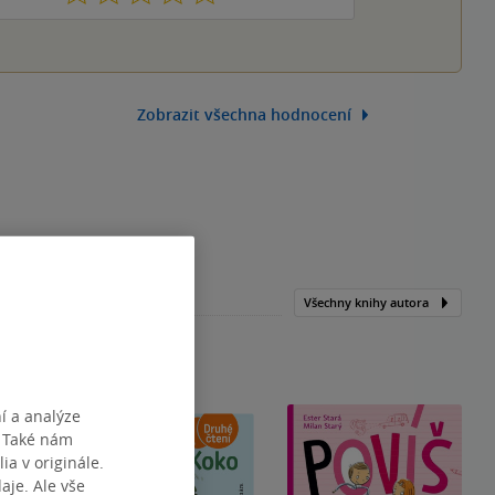
Zobrazit všechna hodnocení
Všechny knihy autora
í a analýze
. Také nám
ia v originále.
je. Ale vše