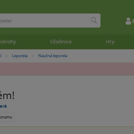
ioknihy
Učebnice
Hry
í
Leporela
Naučná leporela
»
»
ém!
tará
seznamu