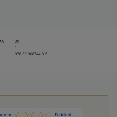
RAN
30
1
978-80-908744-3-5
1
2
3
4
5
ic moc
Perfektní