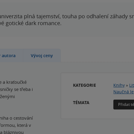
 univerzita plná tajemství, touha po odhalení záhady 
ové gotické dark romance.
y autora
Vývoj ceny
e a kraťoučké
KATEGORIE
Knihy
»
Li
sničky se třeba i
Naučná le
loženými
TÉMATA
Přidat 
niha o cestování
 formou, která v
na bláznivou