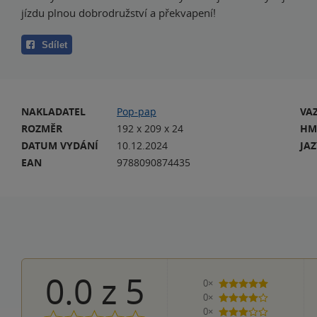
jízdu plnou dobrodružství a překvapení!
Sdílet
NAKLADATEL
Pop-pap
VA
ROZMĚR
192 x 209 x 24
HM
DATUM VYDÁNÍ
10.12.2024
JA
EAN
9788090874435
0.0
z
5
0×
5 hvězdiček
0×
4 hvězdičky
0×
3 hvězdičky