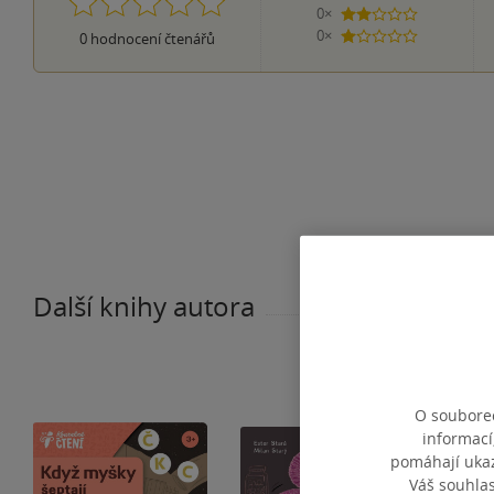
0×
2 hvězdičky
0×
0
hodnocení čtenářů
1 hvezdička
Další knihy autora
O souborec
informací
pomáhají ukazo
Váš souhla