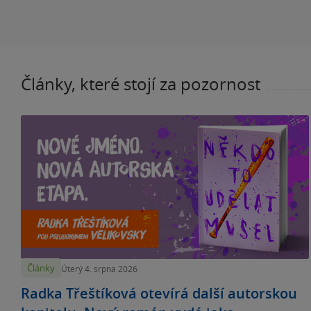
Články, které stojí za pozornost
Články
Úterý 4. srpna 2026
Radka Třeštíková otevírá další autorskou