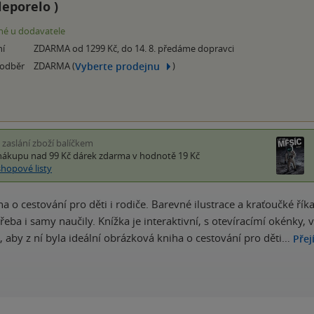
leporelo
)
é u dodavatele
ní
ZDARMA od 1299 Kč, do 14. 8. předáme dopravci
Vyberte prodejnu
 odběr
ZDARMA (
)
i zaslání zboží balíčkem
nákupu nad 99 Kč
dárek zdarma
v hodnotě 19 Kč
shopové listy
a o cestování pro děti i rodiče. Barevné ilustrace a kraťoučké říka
třeba i samy naučily. Knížka je interaktivní, s otevíracímí okén
, aby z ní byla ideální obrázková kniha o cestování pro děti…
Přej