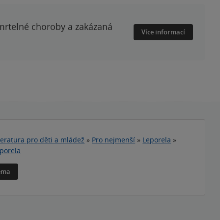
smrtelné choroby a zakázaná
Více informací
teratura pro děti a mládež
»
Pro nejmenší
»
Leporela
»
porela
téma