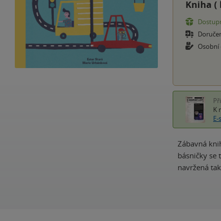
Kniha (
Dostupn
Doruče
Osobní
Př
K 
E-
Zábavná knih
básničky se 
navržená tak