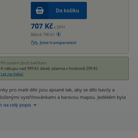
Do košíku
707 Kč
s DPH
Běžně 790 Kč
Jsme transparentní
Při zaslání zboží balíčkem
K nákupu nad 999 Kč
dárek zdarma
v hodnotě 299 Kč
Let na měsíc
nky pro malé děti jsou apsané tak, aby se děti bavily a
ky, vloženými vystřihovánkami a barevou mapou. Jedééém byla
ít na celý popis