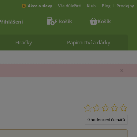
Akce a slevy
Vše důležité
Klub
Blog
Prodejny
E-košík
Košík
Přihlášení
Hračky
Papírnictví a dárky
Zav
0.0
z
5
0 hodnocení čtenářů
hvěz