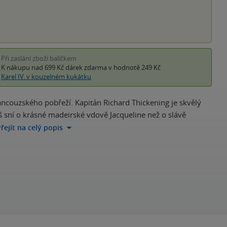
Při zaslání zboží balíčkem
K nákupu nad 699 Kč
dárek zdarma
v hodnotě 249 Kč
Karel IV. v kouzelném kukátku
rancouzského pobřeží. Kapitán Richard Thickening je skvělý
íš sní o krásné madeirské vdově Jacqueline než o slávě
řejít na celý popis