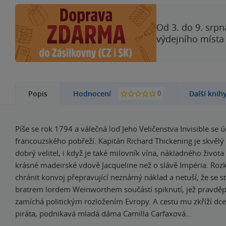
Od 3. do 9. srpn
výdejního místa
0
Popis
Hodnocení
Další knih
Píše se rok 1794 a válečná loď Jeho Veličenstva Invisible se 
francouzského pobřeží. Kapitán Richard Thickening je skvěl
dobrý velitel, i když je také milovník vína, nákladného života 
krásné madeirské vdově Jacqueline než o slávě Impéria. Roz
chránit konvoj přepravující neznámý náklad a netuší, že se 
bratrem lordem Weinworthem součástí spiknutí, jež pravd
zamíchá politickým rozložením Evropy. A cestu mu zkříží dc
piráta, podnikavá mladá dáma Camilla Carfaxová...