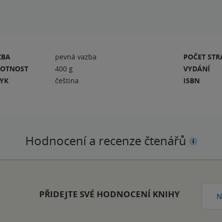
ZBA
pevná vazba
POČET ST
OTNOST
400 g
VYDÁNÍ
ZYK
čeština
ISBN
Hodnocení a recenze čtenářů
PŘIDEJTE SVÉ HODNOCENÍ KNIHY
N