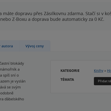
a máte dopravu přes Zásilkovnu zdarma. Stačí si v ko
 nebo Z-Boxu a doprava bude automaticky za 0 Kč.
y autora
Vývoj ceny
účastní blokády
ý námořník a
KATEGORIE
Knihy
»
Hi
a spíš sní o
TÉMATA
kazem je vyslán
Přidat 
stává se svým
ěpodobně
era ďábelského