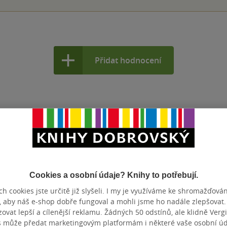
Přidat hodnocení
Cookies a osobní údaje? Knihy to potřebují.
h cookies jste určitě již slyšeli. I my je využíváme ke shromažďován
, aby náš e-shop dobře fungoval a mohli jsme ho nadále zlepšovat
vat lepší a cílenější reklamu. Žádných 50 odstínů, ale klidně Vergil
s může předat marketingovým platformám i některé vaše osobní úda