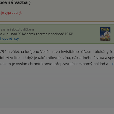
pevná vazba
)
 je vyprodaný.
i zaslání zboží balíčkem
nákupu nad 99 Kč
dárek zdarma
v hodnotě 19 Kč
shopové listy
1794 a válečná loď Jeho Veličenstva Invisible se účastní blokády f
obrý velitel, i když je také milovník vína, nákladného života a sp
kazem je vyslán chránit konvoj přepravující neznámý náklad a…
P