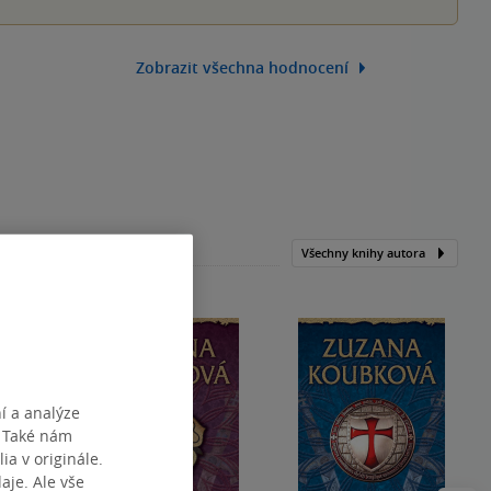
Zobrazit všechna hodnocení
Všechny knihy autora
í a analýze
. Také nám
ia v originále.
je. Ale vše