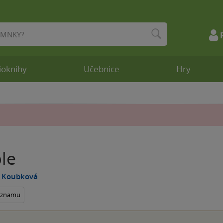
ioknihy
Učebnice
Hry
ble
 Koubková
seznamu