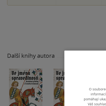
Další knihy autora
O souborec
informací
pomáhají ukazo
Váš souhla