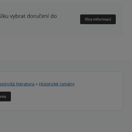
šíku vybrat doručení do
Více informací
storická literatura
»
Historické romány
téma