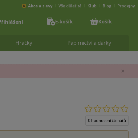
Akce a slevy
Vše důležité
Klub
Blog
Prodejny
E-košík
Košík
Přihlášení
Hračky
Papírnictví a dárky
Zav
0.0
z
5
0 hodnocení čtenářů
hvěz