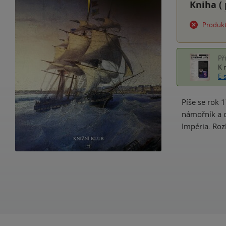
Kniha (
Produkt
Př
K 
E-
Píše se rok 
námořník a d
Impéria. Roz