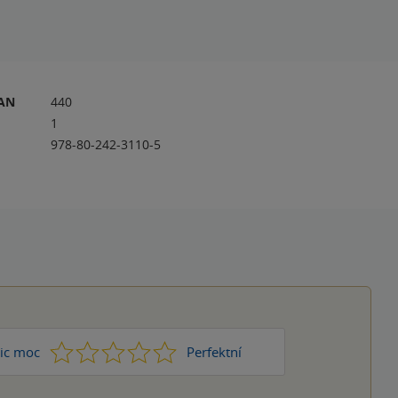
RAN
440
1
978-80-242-3110-5
1
2
3
4
5
ic moc
Perfektní