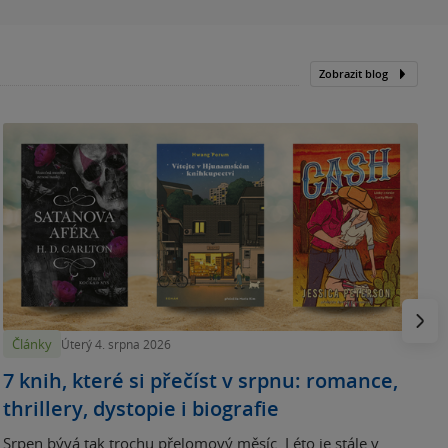
Zobrazit blog
N
p
Násled
Články
Úterý 4. srpna 2026
7 knih, které si přečíst v srpnu: romance,
thrillery, dystopie i biografie
Srpen bývá tak trochu přelomový měsíc. Léto je stále v