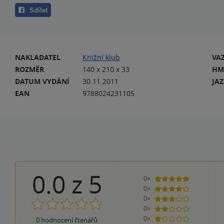
Sdílet
NAKLADATEL
Knižní klub
VA
ROZMĚR
140 x 210 x 33
HM
DATUM VYDÁNÍ
30.11.2011
JA
EAN
9788024231105
0.0
z
5
0×
5 hvězdiček
0×
4 hvězdičky
0×
3 hvězdičky
0×
2 hvězdičky
0×
0
hodnocení čtenářů
1 hvezdička