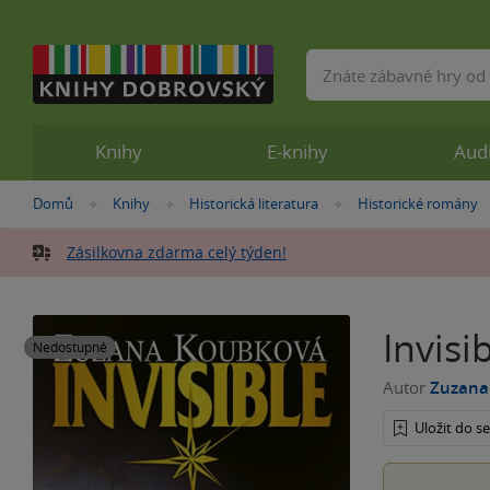
Vyhledávání
Knihy
E-knihy
Aud
Nacházíte
Domů
Knihy
Historická literatura
Historické romány
»
»
»
se
zde:
Zásilkovna zdarma celý týden!
Invisi
Nedostupné
Autor
Zuzana
Uložit do 