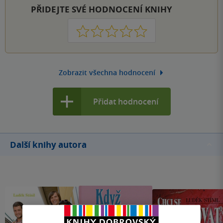
PŘIDEJTE SVÉ HODNOCENÍ KNIHY
1
2
3
4
5
Zobrazit všechna hodnocení
Přidat hodnocení
Další knihy autora