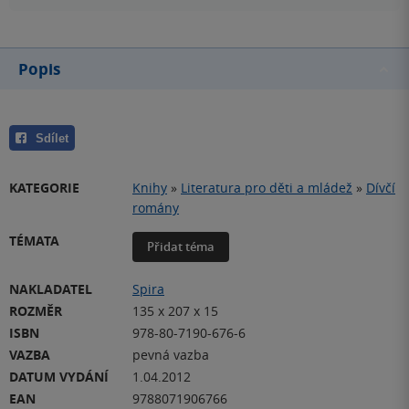
Popis
Sdílet
KATEGORIE
Knihy
»
Literatura pro děti a mládež
»
Dívčí
romány
TÉMATA
Přidat téma
NAKLADATEL
Spira
ROZMĚR
135 x 207 x 15
ISBN
978-80-7190-676-6
VAZBA
pevná vazba
DATUM VYDÁNÍ
1.04.2012
EAN
9788071906766