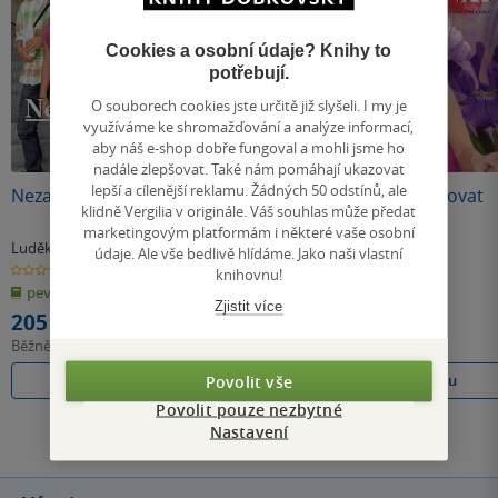
Cookies a osobní údaje? Knihy to
potřebují.
O souborech cookies jste určitě již slyšeli. I my je
využíváme ke shromažďování a analýze informací,
aby náš e-shop dobře fungoval a mohli jsme ho
Poškozené
Poškozené
nadále zlepšovat. Také nám pomáhají ukazovat
lepší a cílenější reklamu. Žádných 50 odstínů, ale
Nezapomeň na mě
Když padá hvězda
Chci se zamilovat
klidně Vergilia v originále. Váš souhlas může předat
(poškozená)
(poškozená)
marketingovým platformám i některé vaše osobní
Luděk Stínil
Luděk Stínil
Luděk Stínil
údaje. Ale vše bedlivě hlídáme. Jako naši vlastní
0.0
4.0
0.0
knihovnu!
z
z
z
pevná vazba
pevná vazba
pevná vazba
5
5
5
hvězdiček
hvězdiček
hvězdiček
Zjistit více
205 Kč
99 Kč
99 Kč
Běžně
229 Kč
Běžně
169 Kč
Běžně
189 Kč
Do košíku
Do košíku
Do košíku
Povolit vše
Povolit pouze nezbytné
Nastavení
Všechny knihy autora