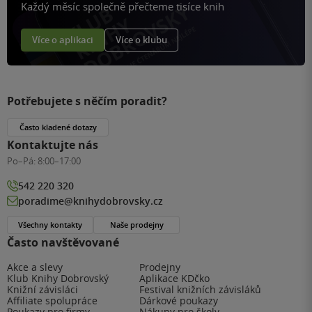
Každý měsíc společně přečteme tisíce knih
Více o aplikaci
Více o klubu
Potřebujete s něčím poradit?
Často kladené dotazy
Kontaktujte nás
Po–Pá:
8:00–17:00
542 220 320
poradime@knihydobrovsky.cz
Všechny kontakty
Naše prodejny
Často navštěvované
Akce a slevy
Prodejny
Klub Knihy Dobrovský
Aplikace KDčko
Knižní závisláci
Festival knižních závisláků
Affiliate spolupráce
Dárkové poukazy
Poukazy pro firmy
Nákupy pro školy