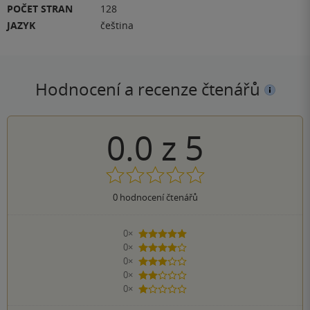
POČET STRAN
128
JAZYK
čeština
Hodnocení a recenze čtenářů
0.0
z
5
0
hodnocení čtenářů
0×
5 hvězdiček
0×
4 hvězdičky
0×
3 hvězdičky
0×
2 hvězdičky
0×
1 hvezdička