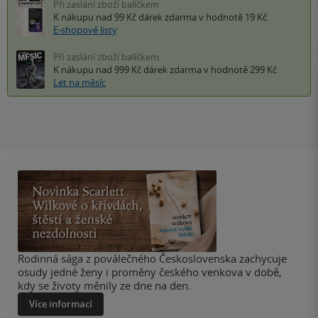
Při zaslání zboží balíčkem
K nákupu nad 99 Kč
dárek zdarma
v hodnotě 19 Kč
E-shopové listy
Při zaslání zboží balíčkem
K nákupu nad 999 Kč
dárek zdarma
v hodnotě 299 Kč
Let na měsíc
Rodinná sága z poválečného Československa zachycuje
osudy jedné ženy i proměny českého venkova v době,
kdy se životy měnily ze dne na den.
Více informací