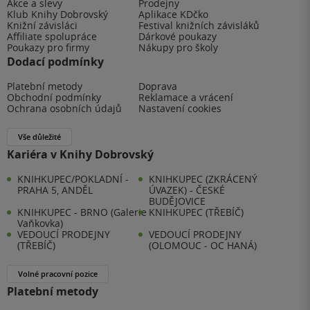
Akce a slevy
Prodejny
Klub Knihy Dobrovský
Aplikace KDčko
Knižní závisláci
Festival knižních závisláků
Affiliate spolupráce
Dárkové poukazy
Poukazy pro firmy
Nákupy pro školy
Dodací podmínky
Platební metody
Doprava
Obchodní podmínky
Reklamace a vrácení
Ochrana osobních údajů
Nastavení cookies
Vše důležité
Kariéra v Knihy Dobrovský
KNIHKUPEC/POKLADNÍ -
KNIHKUPEC (ZKRÁCENÝ
PRAHA 5, ANDĚL
ÚVAZEK) - ČESKÉ
BUDĚJOVICE
KNIHKUPEC - BRNO (Galerie
KNIHKUPEC (TŘEBÍČ)
Vaňkovka)
VEDOUCÍ PRODEJNY
VEDOUCÍ PRODEJNY
(TŘEBÍČ)
(OLOMOUC - OC HANÁ)
Volné pracovní pozice
Platební metody