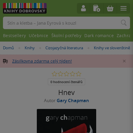
Vyhledávání
Bestsellery
Učebnice
Školní potřeby
Dark romance
Zachra
Nacházíte
Domů
Knihy
Cizojazyčná literatura
Knihy ve slovenštině
»
»
»
se
zde:
Zásilkovna zdarma celý týden!
Za
0.0
z
5
0 hodnocení čtenářů
hvězdiček
Hnev
Autor
Gary Chapman