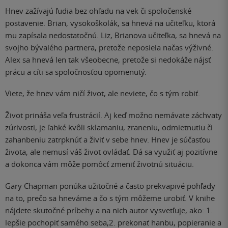
Hnev zažívajú ľudia bez ohľadu na vek či spoločenské
postavenie. Brian, vysokoškolák, sa hnevá na učiteľku, ktorá
mu zapísala nedostatočnú. Liz, Brianova učiteľka, sa hnevá na
svojho bývalého partnera, pretože neposiela načas výživné.
Alex sa hnevá len tak všeobecne, pretože si nedokáže nájsť
prácu a cíti sa spoločnosťou opomenutý.
Viete, že hnev vám ničí život, ale neviete, čo s tým robiť.
Život prináša veľa frustrácií. Aj keď možno nemávate záchvaty
zúrivosti, je ľahké kvôli sklamaniu, zraneniu, odmietnutiu či
zahanbeniu zatrpknúť a živiť v sebe hnev. Hnev je súčasťou
života, ale nemusí váš život ovládať. Dá sa využiť aj pozitívne
a dokonca vám môže pomôcť zmeniť životnú situáciu.
Gary Chapman ponúka užitočné a často prekvapivé pohľady
na to, prečo sa hneváme a čo s tým môžeme urobiť. V knihe
nájdete skutočné príbehy a na nich autor vysvetľuje, ako: 1.
lepšie pochopiť samého seba,2. prekonať hanbu, popieranie a