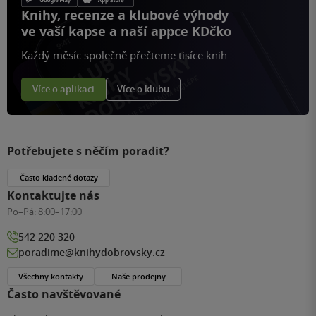
Knihy, recenze a klubové výhody
ve vaší kapse a naší appce KDčko
Každý měsíc společně přečteme tisíce knih
Více o aplikaci
Více o klubu
Potřebujete s něčím poradit?
Často kladené dotazy
Kontaktujte nás
Po–Pá:
8:00–17:00
542 220 320
poradime@knihydobrovsky.cz
Všechny kontakty
Naše prodejny
Často navštěvované