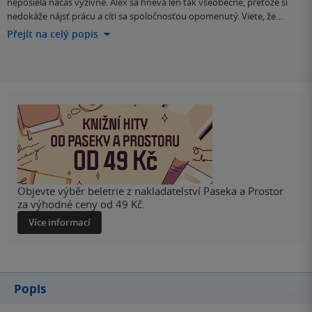
neposiela načas výživné. Alex sa hnevá len tak všeobecne, pretože si
nedokáže nájsť prácu a cíti sa spoločnosťou opomenutý. Viete, že…
Přejít na celý popis
Objevte výběr beletrie z nakladatelství Paseka a Prostor
za výhodné ceny od 49 Kč.
Více informací
Popis