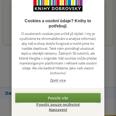
3 hvězdičky
0×
2 hvězdičky
0×
1 hvezdička
Cookies a osobní údaje? Knihy to
PŘIDEJTE SVÉ HODNOCENÍ KNIHY
potřebují.
O souborech cookies jste určitě již slyšeli. I my je
1
2
3
4
5
využíváme ke shromažďování a analýze informací,
aby náš e-shop dobře fungoval a mohli jsme ho
nadále zlepšovat. Také nám pomáhají ukazovat
lepší a cílenější reklamu. Žádných 50 odstínů, ale
Zobrazit všechna hodnocení
klidně Vergilia v originále. Váš souhlas může předat
marketingovým platformám i některé vaše osobní
údaje. Ale vše bedlivě hlídáme. Jako naši vlastní
Přidat hodnocení
knihovnu!
Zjistit více
Další knihy autora
Povolit vše
Povolit pouze nezbytné
Nastavení