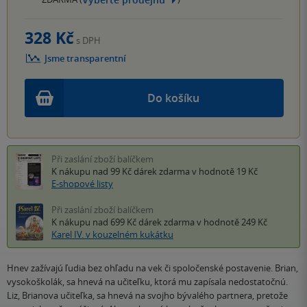
328 Kč
s DPH
Jsme transparentní
Do košíku
Při zaslání zboží balíčkem
K nákupu nad 99 Kč
dárek zdarma
v hodnotě 19 Kč
E-shopové listy
Při zaslání zboží balíčkem
K nákupu nad 699 Kč
dárek zdarma
v hodnotě 249 Kč
Karel IV. v kouzelném kukátku
Hnev zažívajú ľudia bez ohľadu na vek či spoločenské postavenie. Brian,
vysokoškolák, sa hnevá na učiteľku, ktorá mu zapísala nedostatočnú.
Liz, Brianova učiteľka, sa hnevá na svojho bývalého partnera, pretože