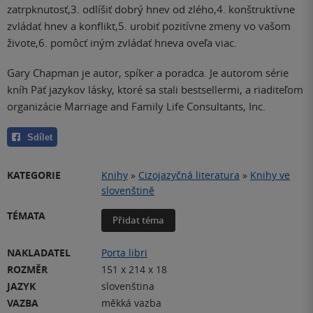
zatrpknutosť,3. odlíšiť dobrý hnev od zlého,4. konštruktívne
zvládať hnev a konflikt,5. urobiť pozitívne zmeny vo vašom
živote,6. pomôcť iným zvládať hneva oveľa viac.
Gary Chapman je autor, spíker a poradca. Je autorom série
kníh Päť jazykov lásky, ktoré sa stali bestsellermi, a riaditeľom
organizácie Marriage and Family Life Consultants, Inc.
Sdílet
KATEGORIE
Knihy
»
Cizojazyčná literatura
»
Knihy ve
slovenštině
TÉMATA
Přidat téma
NAKLADATEL
Porta libri
ROZMĚR
151 x 214 x 18
JAZYK
slovenština
VAZBA
měkká vazba