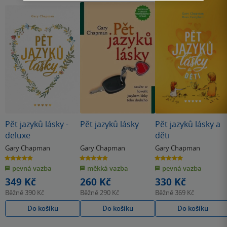
Pět jazyků lásky -
Pět jazyků lásky
Pět jazyků lásky a
deluxe
děti
Gary Chapman
Gary Chapman
Gary Chapman
4.8
4.8
5.0
z
z
z
pevná vazba
měkká vazba
pevná vazba
5
5
5
hvězdiček
hvězdiček
hvězdiček
349 Kč
260 Kč
330 Kč
Běžně
390 Kč
Běžně
290 Kč
Běžně
369 Kč
Do košíku
Do košíku
Do košíku