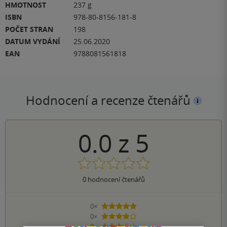
HMOTNOST
237 g
ISBN
978-80-8156-181-8
POČET STRAN
198
DATUM VYDÁNÍ
25.06.2020
EAN
9788081561818
Hodnocení a recenze čtenářů
0.0
z
5
0
hodnocení čtenářů
0×
5 hvězdiček
0×
4 hvězdičky
0×