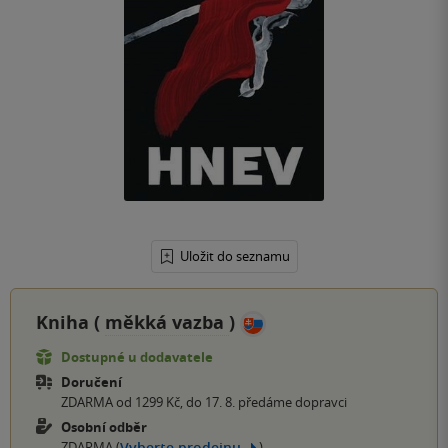
Uložit do seznamu
Kniha (
měkká vazba
)
Dostupné u dodavatele
Doručení
ZDARMA od 1299 Kč, do 17. 8. předáme dopravci
Osobní odběr
Vyberte prodejnu
ZDARMA (
)