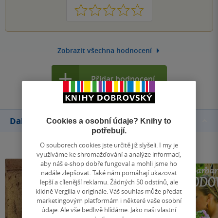
1
2
3
4
5
Zobrazit všechna hodnocení
Přidat hodnocení
Další knihy autora
Cookies a osobní údaje? Knihy to
potřebují.
O souborech cookies jste určitě již slyšeli. I my je
využíváme ke shromažďování a analýze informací,
aby náš e-shop dobře fungoval a mohli jsme ho
nadále zlepšovat. Také nám pomáhají ukazovat
lepší a cílenější reklamu. Žádných 50 odstínů, ale
klidně Vergilia v originále. Váš souhlas může předat
marketingovým platformám i některé vaše osobní
údaje. Ale vše bedlivě hlídáme. Jako naši vlastní