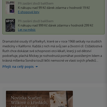
Při zaslání zboží balíčkem
K nákupu nad 99 Kč
dárek zdarma
v hodnotě 19 Kč
E-shopové listy
Při zaslání zboží balíčkem
K nákupu nad 999 Kč
dárek zdarma
v hodnotě 299 Kč
Let na měsíc
Dramatické osudy tří přítelkyň, které se v roce 1968 setkaly na studiích
medicíny v Kalifornii. Každá z nich má svůj sen a životní cíl. Ctižádostivá
Ruth chce dokázat své schopnosti otci-lékaři, který ji od dětství
podceňuje, plachá Mickey je rozhodnutá pomáhat postiženým lidem a
krásná míšenka Sondra touží léčit nemocné ve vlasti svých předků…
Přejít na celý popis