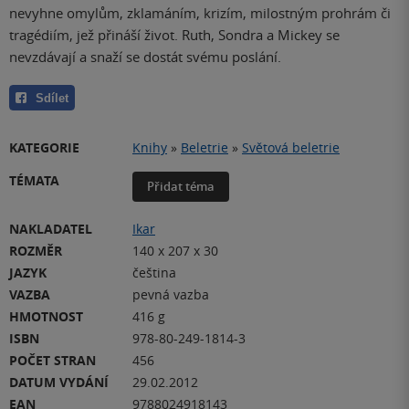
nevyhne omylům, zklamáním, krizím, milostným prohrám či
tragédiím, jež přináší život. Ruth, Sondra a Mickey se
nevzdávají a snaží se dostát svému poslání.
Sdílet
KATEGORIE
Knihy
»
Beletrie
»
Světová beletrie
TÉMATA
Přidat téma
NAKLADATEL
Ikar
ROZMĚR
140 x 207 x 30
JAZYK
čeština
VAZBA
pevná vazba
HMOTNOST
416 g
ISBN
978-80-249-1814-3
POČET STRAN
456
DATUM VYDÁNÍ
29.02.2012
EAN
9788024918143