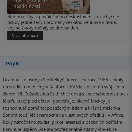
Rodinná sága z poválečného Československa zachycuje
osudy jedné ženy i proměny českého venkova v době,
kdy se životy měnily ze dne na den.
Více informací
Popis
Dramatické osudy tří přítelkyň, které se v roce 1968 setkaly
na studiích medicíny v Kalifornii. Každá z nich má svůj sen a
životní cíl. Ctižádostivá Ruth chce dokázat své schopnosti otci-
lékaři, který ji od dětství podceňuje, plachá Mickey je
rozhodnutá pomáhat postiženým lidem a krásná míšenka
Sondra touží léčit nemocné ve vlasti svých předků - v Africe.
Roky náročného studia, praxe, atestací a osobních odříkání
korunuje úspěch. Ale ani profesionálně zdatný člověk se