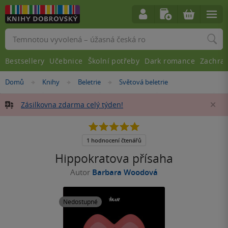
Vyhledávání
Bestsellery
Učebnice
Školní potřeby
Dark romance
Zachra
Nacházíte
Domů
Knihy
Beletrie
Světová beletrie
»
»
»
se
zde:
Zásilkovna zdarma celý týden!
Za
5.0
z
5
1 hodnocení čtenářů
hvězdiček
Hippokratova přísaha
Autor
Barbara Woodová
Nedostupné