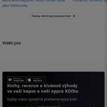
autorskou kapitolu. Nový román vydá
romance, thrillery, d
jako Velikovsky
Články, které stojí za pozornost
Viděli jste
Knihy, recenze a klubové výhody
ve vaší kapse a naší appce KDčko
Každý měsíc společně přečteme tisíce knih