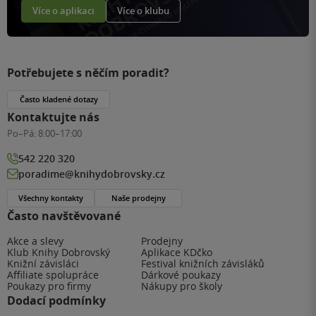
Více o aplikaci
Více o klubu
Potřebujete s něčím poradit?
Často kladené dotazy
Kontaktujte nás
Po–Pá:
8:00–17:00
542 220 320
poradime@knihydobrovsky.cz
Všechny kontakty
Naše prodejny
Často navštěvované
Akce a slevy
Prodejny
Klub Knihy Dobrovský
Aplikace KDčko
Knižní závisláci
Festival knižních závisláků
Affiliate spolupráce
Dárkové poukazy
Poukazy pro firmy
Nákupy pro školy
Dodací podmínky