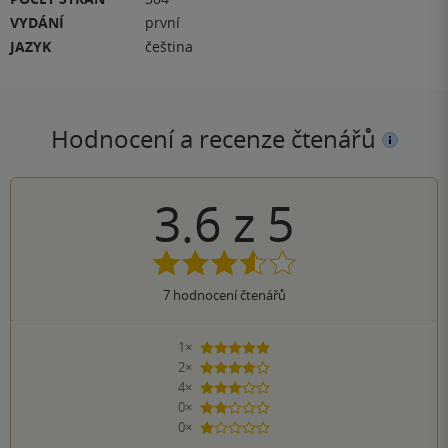
VYDÁNÍ
první
JAZYK
čeština
Hodnocení a recenze čtenářů
3.6
z
5
7
hodnocení čtenářů
1×
5 hvězdiček
2×
4 hvězdičky
4×
3 hvězdičky
0×
2 hvězdičky
0×
1 hvezdička