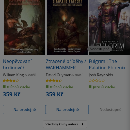
Nedostupné
Neopěvovaní
Ztracené příběhy /
Fulgrim : The
hrdinové/
WARHAMMER
Palatine Phoenix
WARHAMMER
William King
David Guymer
Josh Reynolds
& další
& další
4.0
4.5
0.0
z
z
z
měkká vazba
měkká vazba
pevná vazba
5
5
5
hvězdiček
hvězdiček
hvězdiček
359 Kč
359 Kč
Na prodejně
Na prodejně
Nedostupné
Všechny knihy autora