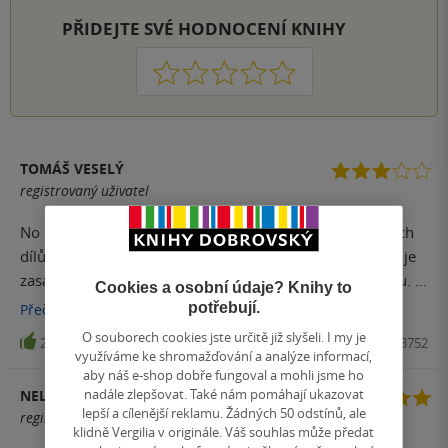
PŘIDEJTE SVÉ HODNOCENÍ KNIHY
1
2
3
4
5
TOMÁŠ VESELÝ
registrovaný uživatel
No lehčí průměr, který se skoro dotáhl na klasiku prvních
dílů. Ale není to úplně ideální. Ale co je naprosto skvělé je
zasazení a dlouho opomíjená frakce světa Warhammeru. Jo
Cookies a osobní údaje? Knihy to
Set ztrestá své protivníky právem!:)
potřebují.
Přečíst
více
O souborech cookies jste určitě již slyšeli. I my je
2
Kniha, Polaris, 2017, 9788073323752
využíváme ke shromažďování a analýze informací,
aby náš e-shop dobře fungoval a mohli jsme ho
nadále zlepšovat. Také nám pomáhají ukazovat
NELA DELONGOVÁ
lepší a cílenější reklamu. Žádných 50 odstínů, ale
registrovaný uživatel
klidně Vergilia v originále. Váš souhlas může předat