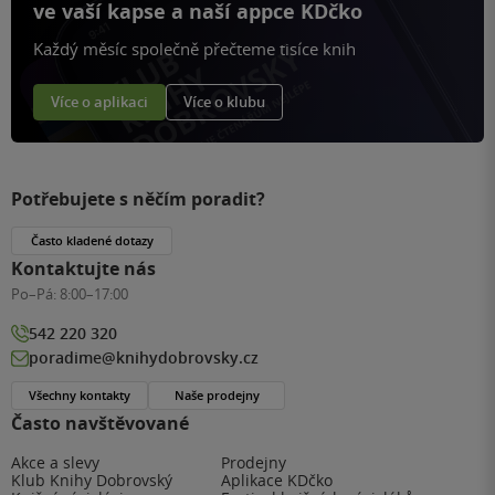
ve vaší kapse a naší appce KDčko
Každý měsíc společně přečteme tisíce knih
Více o aplikaci
Více o klubu
Potřebujete s něčím poradit?
Často kladené dotazy
Kontaktujte nás
Po–Pá:
8:00–17:00
542 220 320
poradime@knihydobrovsky.cz
Všechny kontakty
Naše prodejny
Často navštěvované
Akce a slevy
Prodejny
Klub Knihy Dobrovský
Aplikace KDčko