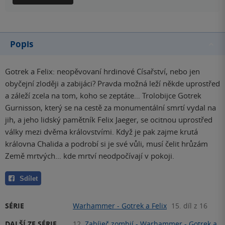
Popis
Gotrek a Felix: neopěvovaní hrdinové Císařství, nebo jen
obyčejní zloději a zabijáci? Pravda možná leží někde uprostřed
a záleží zcela na tom, koho se zeptáte… Trolobijce Gotrek
Gurnisson, který se na cestě za monumentální smrtí vydal na
jih, a jeho lidský pamětník Felix Jaeger, se ocitnou uprostřed
války mezi dvěma královstvími. Když je pak zajme krutá
královna Chalida a podrobí si je své vůli, musí čelit hrůzám
Země mrtvých… kde mrtví neodpočívají v pokoji.
Sdílet
SÉRIE
Warhammer - Gotrek a Felix
15. díl z 16
DALŠÍ ZE SÉRIE
12.
Zabíječ zombií - Warhammer - Gotrek a