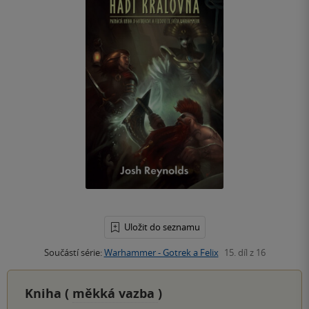
Uložit do seznamu
Součástí série:
Warhammer - Gotrek a Felix
15. díl z 16
Kniha (
měkká vazba
)