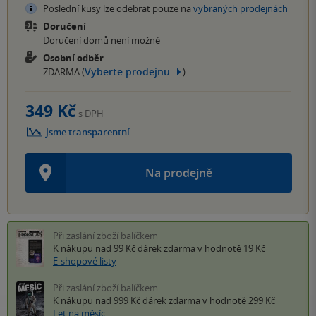
Poslední kusy lze odebrat pouze na
vybraných prodejnách
Doručení
Doručení domů není možné
Osobní odběr
Vyberte prodejnu
ZDARMA (
)
349 Kč
s DPH
Jsme transparentní
Na prodejně
Při zaslání zboží balíčkem
K nákupu nad 99 Kč
dárek zdarma
v hodnotě 19 Kč
E-shopové listy
Při zaslání zboží balíčkem
K nákupu nad 999 Kč
dárek zdarma
v hodnotě 299 Kč
Let na měsíc