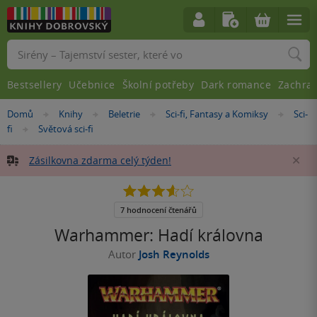
Vyhledávání
Bestsellery
Učebnice
Školní potřeby
Dark romance
Zachra
Nacházíte
Domů
Knihy
Beletrie
Sci-fi, Fantasy a Komiksy
Sci-
»
»
»
»
se
fi
Světová sci-fi
»
zde:
Zásilkovna zdarma celý týden!
Za
3.6
z
5
7 hodnocení čtenářů
hvězdiček
Warhammer: Hadí královna
Autor
Josh Reynolds