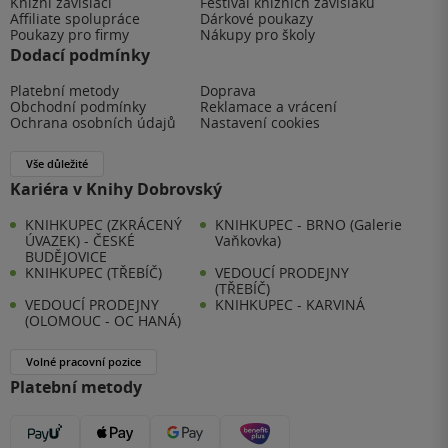
Knižní závisláci
Festival knižních závisláků
Affiliate spolupráce
Dárkové poukazy
Poukazy pro firmy
Nákupy pro školy
Dodací podmínky
Platební metody
Doprava
Obchodní podmínky
Reklamace a vrácení
Ochrana osobních údajů
Nastavení cookies
Vše důležité
Kariéra v Knihy Dobrovský
KNIHKUPEC (ZKRÁCENÝ
KNIHKUPEC - BRNO (Galerie
ÚVAZEK) - ČESKÉ
Vaňkovka)
BUDĚJOVICE
KNIHKUPEC (TŘEBÍČ)
VEDOUCÍ PRODEJNY
(TŘEBÍČ)
VEDOUCÍ PRODEJNY
KNIHKUPEC - KARVINÁ
(OLOMOUC - OC HANÁ)
Volné pracovní pozice
Platební metody