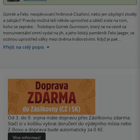
Gotrek a Felix: neopěvovaní hrdinové Císařství, nebo jen obyčejní zloději
a zabijáci? Pravda možná leží někde uprostřed a záleží zcela na tom,
koho se zeptáte… Trolobijce Gotrek Gurnisson, který se na cestě za
monumentální smrtí vydal na jih, a jeho lidský pamětník Felix Jaeger, se
ocitnou uprostřed války mezi dvěma královstvími. Když je pak…
Přejít na celý popis
Od 3. do 9. srpna máte dopravu přes Zásilkovnu zdarma.
Stačí si v košíku vybrat doručení do výdejního místa nebo
Z-Boxu a doprava bude automaticky za 0 Kč.
Více informací