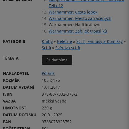
Felix 12
13.
Warhammer: Cesta lebek
14.
Warhammer: Město zatracených
15.
Warhammer: Hadí královna
16.
Warhammer: Zabíječ trpaslíků
KATEGORIE
Knihy
»
Beletrie
»
Sci-fi, Fantasy a Komiksy
»
Sci-fi
»
Světová sci-fi
TÉMATA
Přidat téma
NAKLADATEL
Polaris
ROZMĚR
105 x 175
DATUM VYDÁNÍ
1.01.2017
ISBN
978-80-7332-375-2
VAZBA
měkká vazba
HMOTNOST
239 g
DATUM DOTISKU
20.01.2025
EAN
9788073323752
POČET STRAN
304