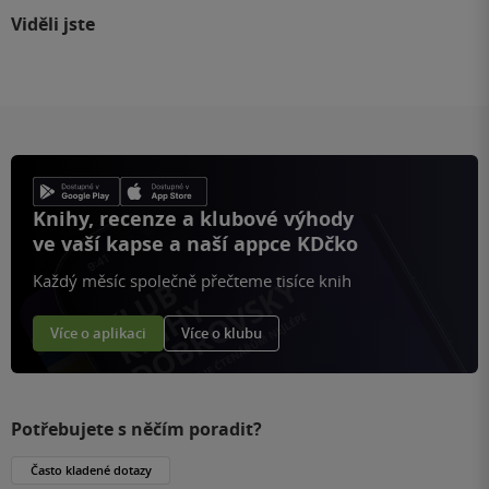
Viděli jste
Knihy, recenze a klubové výhody
ve vaší kapse a naší appce KDčko
Každý měsíc společně přečteme tisíce knih
Více o aplikaci
Více o klubu
Potřebujete s něčím poradit?
Často kladené dotazy