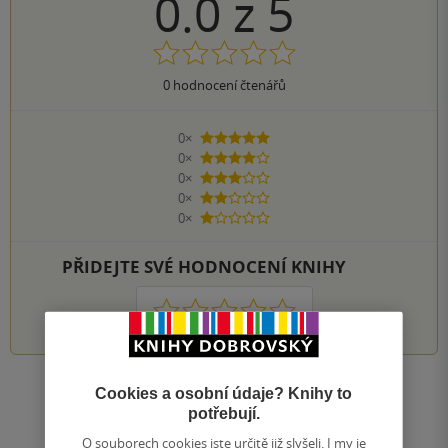
0.0
z
5
0
hodnocení čtenářů
0×
5 hvězdiček
0×
4 hvězdičky
0×
3 hvězdičky
0×
2 hvězdičky
0×
1 hvezdička
PŘIDEJTE SVÉ HODNOCENÍ KNIHY
1
2
3
4
5
Zobrazit všechna hodnocení
Cookies a osobní údaje? Knihy to
potřebují.
O souborech cookies jste určitě již slyšeli. I my je