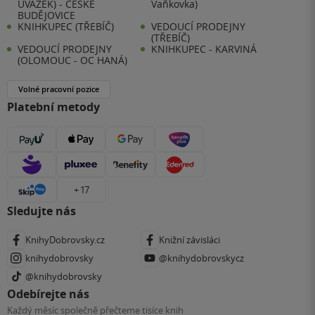
ÚVAZEK) - ČESKÉ
Vaňkovka)
BUDĚJOVICE
KNIHKUPEC (TŘEBÍČ)
VEDOUCÍ PRODEJNY
(TŘEBÍČ)
VEDOUCÍ PRODEJNY
KNIHKUPEC - KARVINÁ
(OLOMOUC - OC HANÁ)
Volné pracovní pozice
Platební metody
+ 17
Sledujte nás
KnihyDobrovsky.cz
Knižní závisláci
knihydobrovsky
@knihydobrovskycz
@knihydobrovsky
Odebírejte nás
Každý měsíc společně přečteme tisíce knih