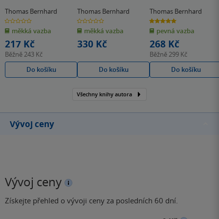
Thomas Bernhard
Thomas Bernhard
Thomas Bernhard
0.0
0.0
5.0
z
z
z
měkká vazba
měkká vazba
pevná vazba
5
5
5
hvězdiček
hvězdiček
hvězdiček
217 Kč
330 Kč
268 Kč
Běžně
243 Kč
Běžně
299 Kč
Do košíku
Do košíku
Do košíku
Všechny knihy autora
Vývoj ceny
Vývoj ceny
Získejte přehled o vývoji ceny za posledních 60 dní.