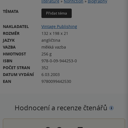
literature
»
Nonfiction
»
Biography
TÉMATA
Přidat téma
NAKLADATEL
Vintage Publishing
ROZMĚR
132 x 198 x 21
JAZYK
angličtina
VAZBA
měkká vazba
HMOTNOST
256 g
ISBN
978-0-09-944253-0
POČET STRAN
352
DATUM VYDÁNÍ
6.03.2003
EAN
9780099442530
Hodnocení a recenze čtenářů