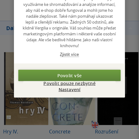
Přidat hodnocení
využíváme ke shromažďování a analýze informací,
aby náš e-shop dobře fungoval a mohli jsme ho
nadále zlepšovat. Také nám pomáhají ukazovat
lepší a cílenější reklamu. Žádných 50 odstínů, ale
Další knihy autora
klidně Vergilia v originále. Váš souhlas může předat
marketingovým platformám i některé vaše osobní
údaje. Ale vše bedlivě hlídáme. Jako naši vlastní
knihovnu!
Zjistit více
Povolit vše
Povolit pouze nezbytné
Nastavení
Hry IV.
Concrete
Rozrušení