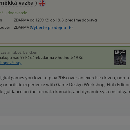
měkká vazba
)
é u dodavatele
ní
ZDARMA od 1299 Kč, do 18. 8. předáme dopravci
Vyberte prodejnu
 odběr
ZDARMA (
)
i zaslání zboží balíčkem
nákupu nad 99 Kč
dárek zdarma
v hodnotě 19 Kč
shopové listy
digital games you love to play.?Discover an exercise-driven, non-
or artistic experience with Game Design Workshop, Fifth Edition.T
le guidance on the formal, dramatic, and dynamic systems of g