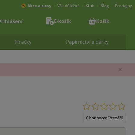
Akce a slevy
Vše důležité
Klub
Blog
Prodejny
E-košík
Košík
Přihlášení
Hračky
Papírnictví a dárky
Zav
0.0
z
5
0 hodnocení čtenářů
hvěz