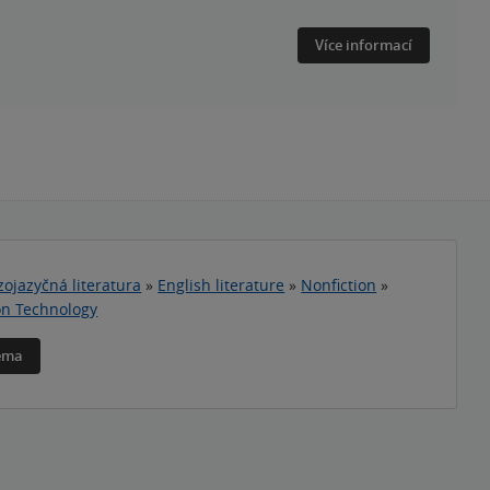
Více informací
zojazyčná literatura
»
English literature
»
Nonfiction
»
on Technology
téma