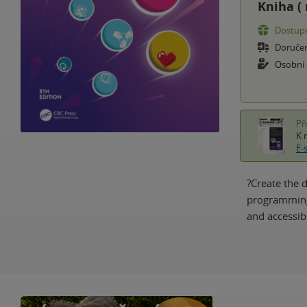
Kniha (
Dostupn
Doruče
Osobní
Př
K 
E-
?Create the 
programming 
and accessib