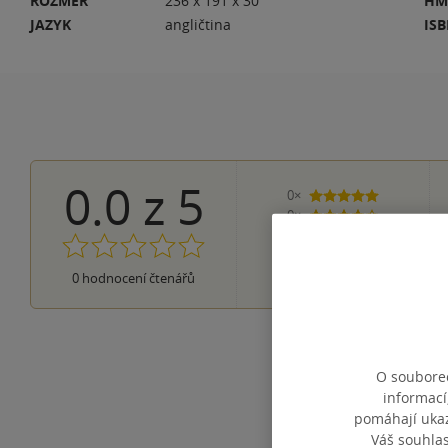
ROZMĚR
236 x 191 x 30
HM
JAZYK
angličtina
IS
0.0
z
5
0×
5 hvězdiček
0×
4 hvězdičky
0×
3 hvězdičky
0×
2 hvězdičky
0×
0
hodnocení čtenářů
1 hvezdička
O souborec
informací
pomáhají ukazo
Váš souhla