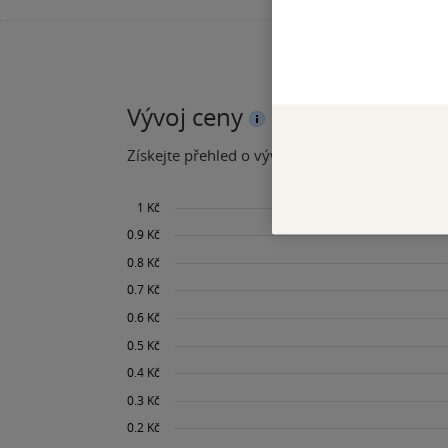
Vývoj ceny
Získejte přehled o vývoji ceny za posledních 60