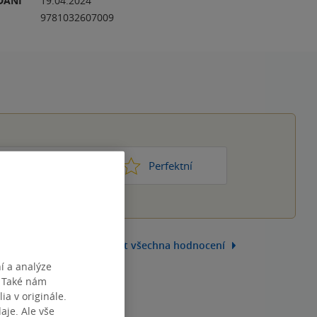
DÁNÍ
19.04.2024
9781032607009
1
2
3
4
5
ic moc
Perfektní
Zobrazit všechna hodnocení
í a analýze
. Také nám
ia v originále.
je. Ale vše