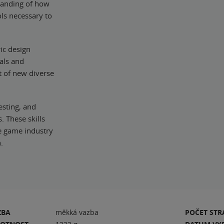
tanding of how
ols necessary to
ic design
als and
t of new diverse
sting, and
 These skills
he game industry
.
ZBA
měkká vazba
POČET ST