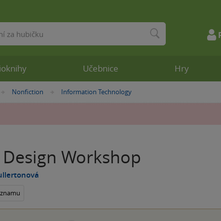
ioknihy
Učebnice
Hry
Nonfiction
Information Technology
»
»
Design Workshop
ullertonová
seznamu