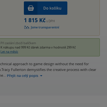
Do košíku
1 815 Kč
s DPH
Jsme transparentní
Při zaslání zboží balíčkem
K nákupu nad 999 Kč
dárek zdarma
v hodnotě 299 Kč
Let na měsíc
technical approach to game design without the need for
racy Fullerton demystifies the creative process with clear
ame…
Přejít na celý popis