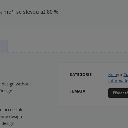
 k moři se slevou až 80 %
y
KATEGORIE
Knihy
»
Ci
Informati
e design without
Design
TÉMATA
Přidat 
nd accessible
game design.
f design