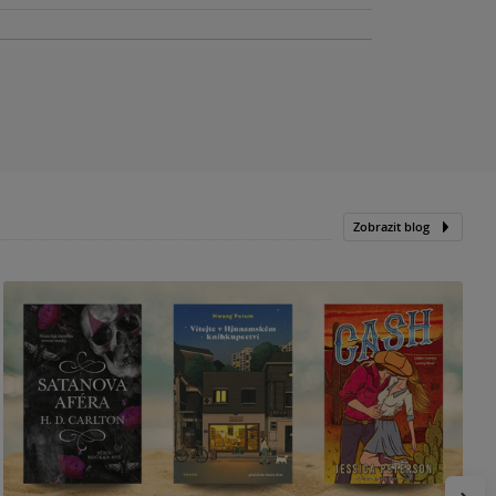
Zobrazit blog
N
p
Násled