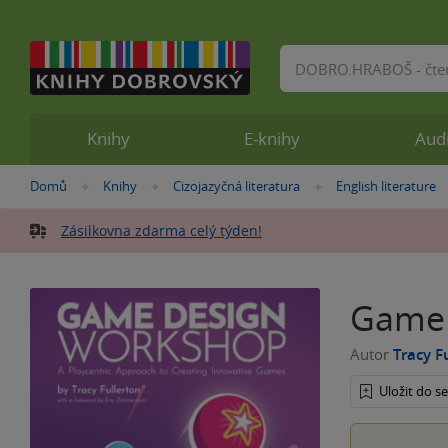
Vyhledávání
Knihy
E-knihy
Aud
Nacházíte
Domů
Knihy
Cizojazyčná literatura
English literature
»
»
»
se
zde:
Zásilkovna zdarma celý týden!
Game 
Autor
Tracy F
Uložit do 