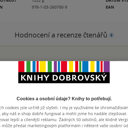
OTNOST
1222 g
DATUM VY
BN
978-1-03-260700-9
EAN
Hodnocení a recenze čtenářů
PŘIDEJTE SVÉ HODNOCENÍ KNIHY
N
Cookies a osobní údaje? Knihy to potřebují.
h cookies jste určitě již slyšeli. I my je využíváme ke shromažďován
, aby náš e-shop dobře fungoval a mohli jsme ho nadále zlepšovat
Přidat hodnocení
vat lepší a cílenější reklamu. Žádných 50 odstínů, ale klidně Vergil
s může předat marketingovým platformám i některé vaše osobní úda