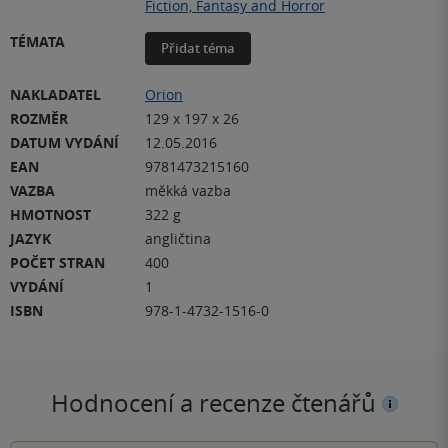
Fiction, Fantasy and Horror
TÉMATA
Přidat téma
NAKLADATEL
Orion
ROZMĚR
129 x 197 x 26
DATUM VYDÁNÍ
12.05.2016
EAN
9781473215160
VAZBA
měkká vazba
HMOTNOST
322 g
JAZYK
angličtina
POČET STRAN
400
VYDÁNÍ
1
ISBN
978-1-4732-1516-0
Hodnocení a recenze čtenářů