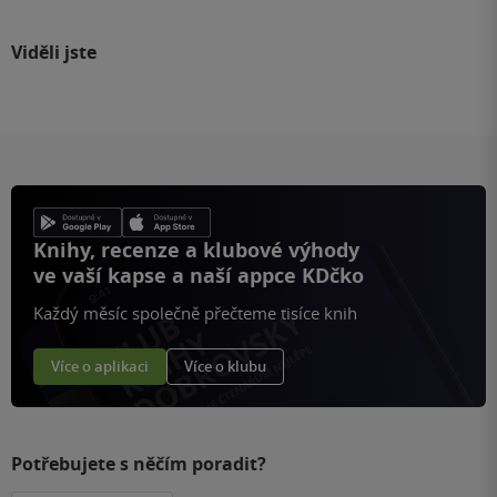
Viděli jste
Knihy, recenze a klubové výhody
ve vaší kapse a naší appce KDčko
Každý měsíc společně přečteme tisíce knih
Více o aplikaci
Více o klubu
Potřebujete s něčím poradit?