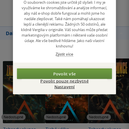
O souborech cookies jste určitě již slyšeli. I my je
využíváme ke shromažďování a analýze informací,
Přidat hodnocení
aby náš e-shop dobře fungoval a mohli jsme ho
nadále zlepšovat. Také nám pomáhají ukazovat
lepší a cílenější reklamu. Žádných 50 odstínů, ale
klidně Vergilia v originále. Váš souhlas může předat
Další knihy autora
marketingovým platformám i některé vaše osobní
údaje. Ale vše bedlivě hlídáme. Jako naši vlastní
knihovnu!
Zjistit více
Povolit vše
Povolit pouze nezbytné
Nastavení
Nedostupné
Nedostupné
Nedostupné