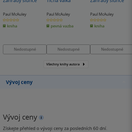
Zahrady slunce
Tichá válka
Zahrady slunce
Paul McAuley
Paul McAuley
Paul McAuley
0.0
0.0
0.0
z
z
z
kniha
pevná vazba
kniha
5
5
5
hvězdiček
hvězdiček
hvězdiček
Nedostupné
Nedostupné
Nedostupné
Všechny knihy autora
Vývoj ceny
Vývoj ceny
Získejte přehled o vývoji ceny za posledních 60 dní.