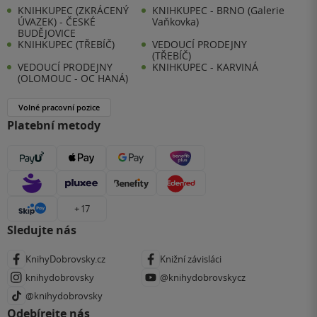
KNIHKUPEC (ZKRÁCENÝ
KNIHKUPEC - BRNO (Galerie
ÚVAZEK) - ČESKÉ
Vaňkovka)
BUDĚJOVICE
KNIHKUPEC (TŘEBÍČ)
VEDOUCÍ PRODEJNY
(TŘEBÍČ)
VEDOUCÍ PRODEJNY
KNIHKUPEC - KARVINÁ
(OLOMOUC - OC HANÁ)
Volné pracovní pozice
Platební metody
+ 17
Sledujte nás
KnihyDobrovsky.cz
Knižní závisláci
knihydobrovsky
@knihydobrovskycz
@knihydobrovsky
Odebírejte nás