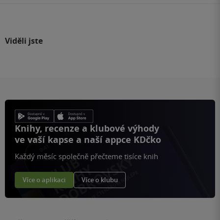
Viděli jste
Knihy, recenze a klubové výhody
ve vaší kapse a naší appce KDčko
Každý měsíc společně přečteme tisíce knih
Více o aplikaci
Více o klubu