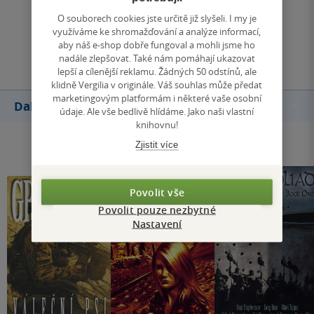
Zobrazit všechna hodnocení
O souborech cookies jste určitě již slyšeli. I my je
využíváme ke shromažďování a analýze informací,
Přidat hodnocení
aby náš e-shop dobře fungoval a mohli jsme ho
nadále zlepšovat. Také nám pomáhají ukazovat
lepší a cílenější reklamu. Žádných 50 odstínů, ale
klidně Vergilia v originále. Váš souhlas může předat
marketingovým platformám i některé vaše osobní
Další knihy autora
údaje. Ale vše bedlivě hlídáme. Jako naši vlastní
knihovnu!
Zjistit více
Povolit vše
Povolit pouze nezbytné
Nastavení