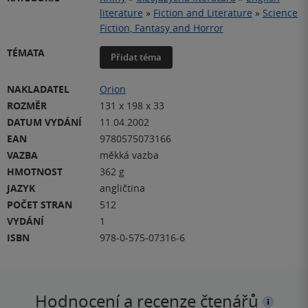
literature
»
Fiction and Literature
»
Science
Fiction, Fantasy and Horror
TÉMATA
Přidat téma
NAKLADATEL
Orion
ROZMĚR
131 x 198 x 33
DATUM VYDÁNÍ
11.04.2002
EAN
9780575073166
VAZBA
měkká vazba
HMOTNOST
362 g
JAZYK
angličtina
POČET STRAN
512
VYDÁNÍ
1
ISBN
978-0-575-07316-6
Hodnocení a recenze čtenářů