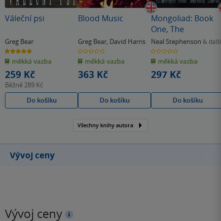
Váleční psi
Blood Music
Mongoliad: Book
One, The
Greg Bear
Greg Bear
,
David Harris
Neal Stephenson
& dalš
5.0
0.0
0.0
z
z
z
měkká vazba
měkká vazba
měkká vazba
5
5
5
hvězdiček
hvězdiček
hvězdiček
259 Kč
363 Kč
297 Kč
Běžně
289 Kč
Do košíku
Do košíku
Do košíku
Všechny knihy autora
Vývoj ceny
Vývoj ceny