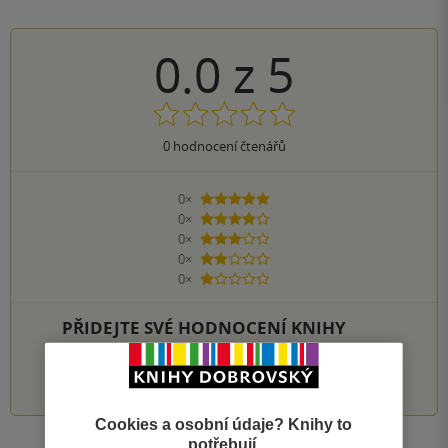
0.0
z
5
0
hodnocení čtenářů
0×
5 hvězdiček
0×
4 hvězdičky
0×
3 hvězdičky
0×
2 hvězdičky
0×
1 hvezdička
PŘIDEJTE SVÉ HODNOCENÍ KNIHY
1
2
3
4
5
Cookies a osobní údaje? Knihy to
potřebují.