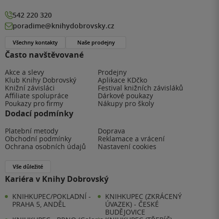
542 220 320
poradime@knihydobrovsky.cz
Všechny kontakty
Naše prodejny
Často navštěvované
Akce a slevy
Prodejny
Klub Knihy Dobrovský
Aplikace KDčko
Knižní závisláci
Festival knižních závisláků
Affiliate spolupráce
Dárkové poukazy
Poukazy pro firmy
Nákupy pro školy
Dodací podmínky
Platební metody
Doprava
Obchodní podmínky
Reklamace a vrácení
Ochrana osobních údajů
Nastavení cookies
Vše důležité
Kariéra v Knihy Dobrovský
KNIHKUPEC/POKLADNÍ -
KNIHKUPEC (ZKRÁCENÝ
PRAHA 5, ANDĚL
ÚVAZEK) - ČESKÉ
BUDĚJOVICE