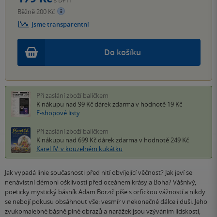
Běžně 200 Kč
Jsme transparentní
Do košíku
Při zaslání zboží balíčkem
K nákupu nad 99 Kč
dárek zdarma
v hodnotě 19 Kč
E-shopové listy
Při zaslání zboží balíčkem
K nákupu nad 699 Kč
dárek zdarma
v hodnotě 249 Kč
Karel IV. v kouzelném kukátku
Jak vypadá linie současnosti před nití obvíjející věčnost? Jak jeví se
nenávistní démoni ošklivosti před oceánem krásy a Boha? Vášnivý,
poeticky mystický básník Adam Borzič píše s orfickou vážností a nikdy
se nebojí pokusu obsáhnout vše: vesmír v nekonečné dálce i duši. Jeho
zvukomalebné básně plné obrazů a narážek jsou vzýváním lidskosti,