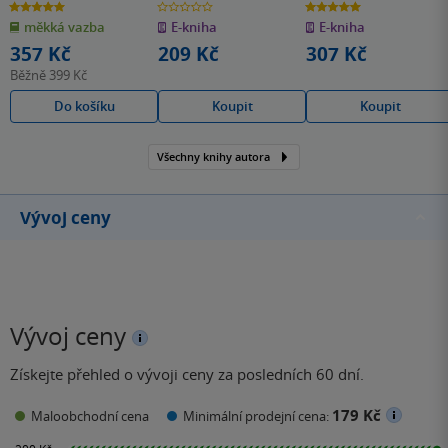
Alexandr Dugin a
5.0
0.0
5.0
z
z
z
Hakim Bey
měkká vazba
E-kniha
E-kniha
5
5
5
hvězdiček
hvězdiček
hvězdiček
357 Kč
209 Kč
307 Kč
Běžně
399 Kč
Do košíku
Koupit
Koupit
Všechny knihy autora
Vývoj ceny
Vývoj ceny
Získejte přehled o vývoji ceny za posledních 60 dní.
179 Kč
Maloobchodní cena
Minimální prodejní cena: