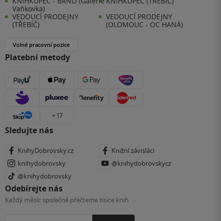
KNIHKUPEC - BRNO (Galerie
KNIHKUPEC (TŘEBÍČ)
Vaňkovka)
VEDOUCÍ PRODEJNY
VEDOUCÍ PRODEJNY
(TŘEBÍČ)
(OLOMOUC - OC HANÁ)
Volné pracovní pozice
Platební metody
+ 17
Sledujte nás
KnihyDobrovsky.cz
Knižní závisláci
knihydobrovsky
@knihydobrovskycz
@knihydobrovsky
Odebírejte nás
Každý měsíc společně přečteme tisíce knih