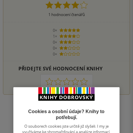
1
hodnocení čtenářů
0×
5 hvězdiček
1×
4 hvězdičky
0×
3 hvězdičky
0×
2 hvězdičky
0×
1 hvezdička
PŘIDEJTE SVÉ HODNOCENÍ KNIHY
1
2
3
4
5
Zobrazit všechna hodnocení
Cookies a osobní údaje? Knihy to
potřebují.
Přidat hodnocení
O souborech cookies jste určitě již slyšeli. I my je
využíváme ke shromažďování a analýze informací,