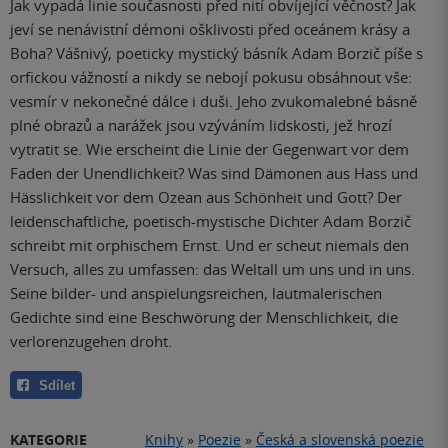
Jak vypadá linie současnosti před nití obvíjející věčnost? Jak
jeví se nenávistní démoni ošklivosti před oceánem krásy a
Boha? Vášnivý, poeticky mystický básník Adam Borzič píše s
orfickou vážností a nikdy se nebojí pokusu obsáhnout vše:
vesmír v nekonečné dálce i duši. Jeho zvukomalebné básně
plné obrazů a narážek jsou vzýváním lidskosti, jež hrozí
vytratit se. Wie erscheint die Linie der Gegenwart vor dem
Faden der Unendlichkeit? Was sind Dämonen aus Hass und
Hässlichkeit vor dem Ozean aus Schönheit und Gott? Der
leidenschaftliche, poetisch-mystische Dichter Adam Borzič
schreibt mit orphischem Ernst. Und er scheut niemals den
Versuch, alles zu umfassen: das Weltall um uns und in uns.
Seine bilder- und anspielungsreichen, lautmalerischen
Gedichte sind eine Beschwörung der Menschlichkeit, die
verlorenzugehen droht.
Sdílet
KATEGORIE
Knihy
»
Poezie
»
Česká a slovenská poezie