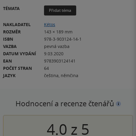
TÉMATA
Přidat téma
NAKLADATEL
Kétos
ROZMĚR
143 × 189 mm
ISBN
978-3-903124-14-1
VAZBA
pevná vazba
DATUM VYDÁNÍ
9.03.2020
EAN
9783903124141
POČET STRAN
64
JAZYK
čeština, němčina
Hodnocení a recenze čtenářů
4.0
z
5