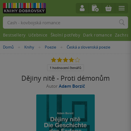
Vyhledávání
Bestsellery
Učebnice
Školní potřeby
Dark romance
Zachra
Nacházíte
Domů
Knihy
Poezie
Česká a slovenská poezie
»
»
»
se
zde:
4.0
z
5
1 hodnocení čtenářů
hvězdiček
Dějiny nitě - Proti démonům
Autor
Adam Borzič