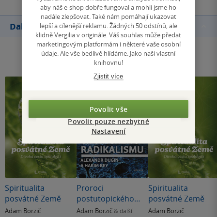
aby náš e-shop dobře fungoval a mohli jsme ho
nadále zlepšovat. Také nám pomáhají ukazovat
Další knihy autora
lepší a cílenější reklamu. Žádných 50 odstínů, ale
klidně Vergilia v originále. Váš souhlas může předat
marketingovým platformám i některé vaše osobní
údaje. Ale vše bedlivě hlídáme. Jako naši vlastní
knihovnu!
Zjistit více
Povolit vše
Povolit pouze nezbytné
Nastavení
Spiritualita
Proroci
Spiritualita
posvátné Země
postutopického
posvátné Země
radikalismu.
Adam Borzič
Adam Borzič
Adam Borzič
& další