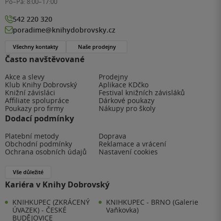
Po–Pá:
8:00–17:00
542 220 320
poradime@knihydobrovsky.cz
Všechny kontakty
Naše prodejny
Často navštěvované
Akce a slevy
Prodejny
Klub Knihy Dobrovský
Aplikace KDčko
Knižní závisláci
Festival knižních závisláků
Affiliate spolupráce
Dárkové poukazy
Poukazy pro firmy
Nákupy pro školy
Dodací podmínky
Platební metody
Doprava
Obchodní podmínky
Reklamace a vrácení
Ochrana osobních údajů
Nastavení cookies
Vše důležité
Kariéra v Knihy Dobrovský
KNIHKUPEC (ZKRÁCENÝ
KNIHKUPEC - BRNO (Galerie
ÚVAZEK) - ČESKÉ
Vaňkovka)
BUDĚJOVICE