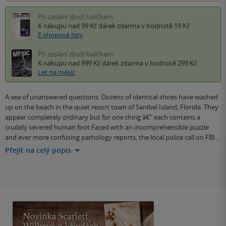
Při zaslání zboží balíčkem
K nákupu nad 99 Kč
dárek zdarma
v hodnotě 19 Kč
E-shopové listy
Při zaslání zboží balíčkem
K nákupu nad 999 Kč
dárek zdarma
v hodnotě 299 Kč
Let na měsíc
A sea of unanswered questions. Dozens of identical shoes have washed
up on the beach in the quiet resort town of Sanibel Island, Florida. They
appear completely ordinary but for one thing â€“ each contains a
crudely severed human foot.Faced with an incomprehensible puzzle
and ever more confusing pathology reports, the local police call on FBI…
Přejít na celý popis