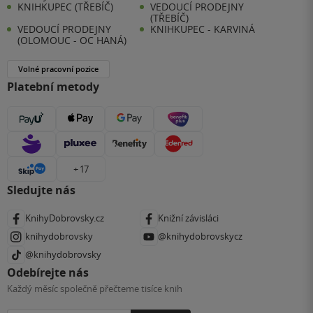
KNIHKUPEC (TŘEBÍČ)
VEDOUCÍ PRODEJNY
(TŘEBÍČ)
VEDOUCÍ PRODEJNY
KNIHKUPEC - KARVINÁ
(OLOMOUC - OC HANÁ)
Volné pracovní pozice
Platební metody
+ 17
Sledujte nás
KnihyDobrovsky.cz
Knižní závisláci
knihydobrovsky
@knihydobrovskycz
@knihydobrovsky
Odebírejte nás
Každý měsíc společně přečteme tisíce knih