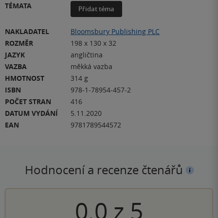
TÉMATA
Přidat téma
NAKLADATEL
Bloomsbury Publishing PLC
ROZMĚR
198 x 130 x 32
JAZYK
angličtina
VAZBA
měkká vazba
HMOTNOST
314 g
ISBN
978-1-78954-457-2
POČET STRAN
416
DATUM VYDÁNÍ
5.11.2020
EAN
9781789544572
Hodnocení a recenze čtenářů
0.0
z
5