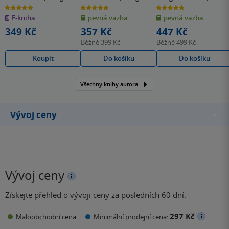
Preston
Preston
Child
5.0
5.0
5.0
z
z
z
E-kniha
pevná vazba
pevná vazba
5
5
5
hvězdiček
hvězdiček
hvězdiček
349 Kč
357 Kč
447 Kč
Běžně
399 Kč
Běžně
499 Kč
Koupit
Do košíku
Do košíku
Všechny knihy autora
Vývoj ceny
Vývoj ceny
Získejte přehled o vývoji ceny za posledních 60 dní.
297 Kč
Maloobchodní cena
Minimální prodejní cena: