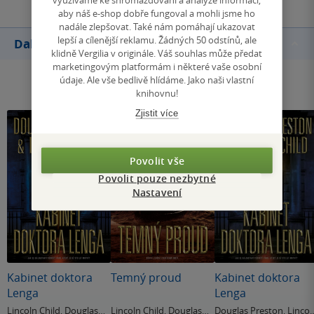
aby náš e-shop dobře fungoval a mohli jsme ho
nadále zlepšovat. Také nám pomáhají ukazovat
lepší a cílenější reklamu. Žádných 50 odstínů, ale
Další knihy autora
klidně Vergilia v originále. Váš souhlas může předat
marketingovým platformám i některé vaše osobní
údaje. Ale vše bedlivě hlídáme. Jako naši vlastní
knihovnu!
Zjistit více
Povolit vše
Povolit pouze nezbytné
Nastavení
Kabinet doktora
Temný proud
Kabinet doktora
Lenga
Lenga
Lincoln Child
,
Douglas
Lincoln Child
,
Douglas
Douglas Preston
,
Lincol