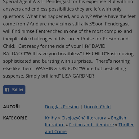
Special Agent A.X.L. Pendergast for his expertise. But with no
answers and endless possibilities they are left with only
questions: What has happened, and why? Where have the feet
come from? And are the victims still alive?Soon Pendergast
will find himself entrenched in one of the most complex and
inexplicable challenges of his career.Praise for Preston and
Child: ''Get ready for the ride of your life'' DAVID
BALDACCI''Will leave you breathless'' LEE CHILD''Fast-moving,
sophisticated and bursting with surprises... There''s nothing
else like them'' WASHINGTON POST''White-hot bestselling
suspense. Simply brilliant!'' LISA GARDNER
Sdílet
AUTOŘI
Douglas Preston
|
Lincoln Child
KATEGORIE
Knihy
»
Cizojazyčná literatura
»
English
literature
»
Fiction and Literature
»
Thriller
and Crime