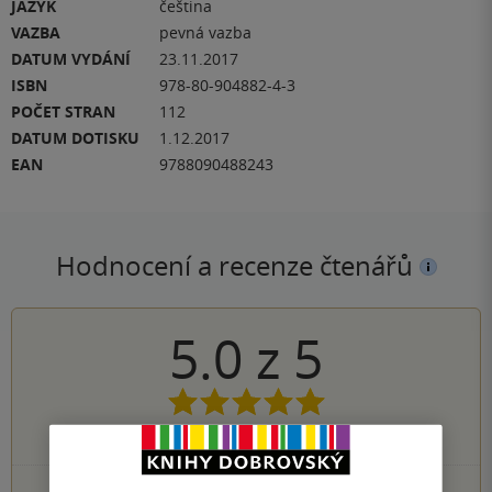
JAZYK
čeština
VAZBA
pevná vazba
DATUM VYDÁNÍ
23.11.2017
ISBN
978-80-904882-4-3
POČET STRAN
112
DATUM DOTISKU
1.12.2017
EAN
9788090488243
Hodnocení a recenze čtenářů
5.0
z
5
1
hodnocení čtenářů