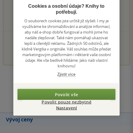
1×
5 hvězdiček
Cookies a osobní údaje? Knihy to
0×
4 hvězdičky
potřebují.
0×
3 hvězdičky
0×
2 hvězdičky
O souborech cookies jste určitě již slyšeli. I my je
0×
1 hvezdička
využíváme ke shromažďování a analýze informací,
aby náš e-shop dobře fungoval a mohli jsme ho
nadále zlepšovat. Také nám pomáhají ukazovat
PŘIDEJTE SVÉ HODNOCENÍ KNIHY
lepší a cílenější reklamu. Žádných 50 odstínů, ale
klidně Vergilia v originále. Váš souhlas může předat
1
2
3
4
5
marketingovým platformám i některé vaše osobní
údaje. Ale vše bedlivě hlídáme. Jako naši vlastní
knihovnu!
Zjistit více
Zobrazit všechna hodnocení
Přidat hodnocení
Povolit vše
Povolit pouze nezbytné
Nastavení
Vývoj ceny