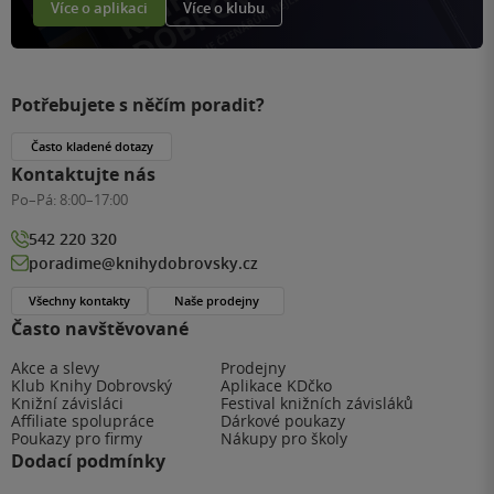
Více o aplikaci
Více o klubu
Potřebujete s něčím poradit?
Často kladené dotazy
Kontaktujte nás
Po–Pá:
8:00–17:00
542 220 320
poradime@knihydobrovsky.cz
Všechny kontakty
Naše prodejny
Často navštěvované
Akce a slevy
Prodejny
Klub Knihy Dobrovský
Aplikace KDčko
Knižní závisláci
Festival knižních závisláků
Affiliate spolupráce
Dárkové poukazy
Poukazy pro firmy
Nákupy pro školy
Dodací podmínky