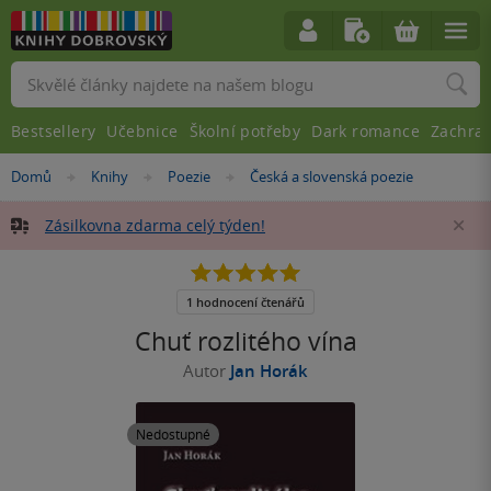
Vyhledávání
Bestsellery
Učebnice
Školní potřeby
Dark romance
Zachra
Nacházíte
Domů
Knihy
Poezie
Česká a slovenská poezie
»
»
»
se
zde:
Zásilkovna zdarma celý týden!
Za
5.0
z
5
1 hodnocení čtenářů
hvězdiček
Chuť rozlitého vína
Autor
Jan Horák
Nedostupné