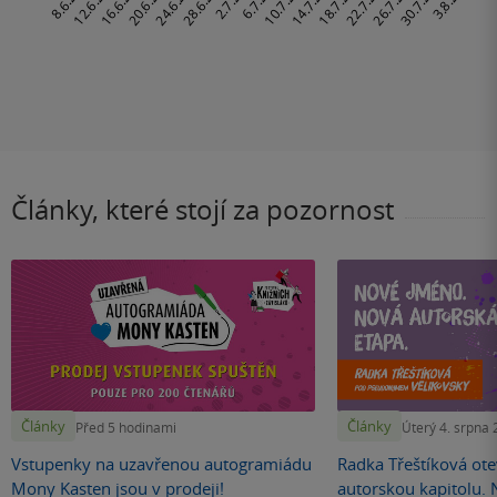
Články, které stojí za pozornost
Články
Články
Před 5 hodinami
Úterý 4. srpna
Vstupenky na uzavřenou autogramiádu
Radka Třeštíková otev
Mony Kasten jsou v prodeji!
autorskou kapitolu.