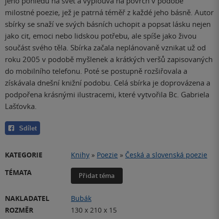
jeho pohledu na svět a vyplouvá na povrch v podobě
milostné poezie, jež je patrná téměř z každé jeho básně. Autor
sbírky se snaží ve svých básních uchopit a popsat lásku nejen
jako cit, emoci nebo lidskou potřebu, ale spíše jako živou
součást svého těla. Sbírka začala neplánovaně vznikat už od
roku 2005 v podobě myšlenek a krátkých veršů zapisovaných
do mobilního telefonu. Poté se postupně rozšiřovala a
získávala dnešní knižní podobu. Celá sbírka je doprovázena a
podpořena krásnými ilustracemi, které vytvořila Bc. Gabriela
Lašťovka.
Sdílet
KATEGORIE
Knihy
»
Poezie
»
Česká a slovenská poezie
TÉMATA
Přidat téma
NAKLADATEL
Bubák
ROZMĚR
130 x 210 x 15