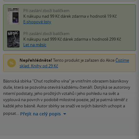
Při zaslání zboží balíčkem
K nákupu nad 99 Kč
dárek zdarma
v hodnotě 19 Kč
E-shopové listy
Při zaslání zboží balíčkem
K nákupu nad 999 Kč
dárek zdarma
v hodnotě 299 Kč
Let na měsíc
Nepřehlédněte!
Tento produkt je zařazen do Akce
Čistíme
sklad. Knihy od 29 Kč
Básnická sbírka "Chuť rozlitého vína" je vnitřním obrazem básníkovy
duše, která se pozvolna otevírá každému čtenáři. Dotýká se autorovy
niterní podstaty, jeho prožitých vztahů i jeho pohledu na svět a
vyplouvá na povrch v podobě milostné poezie, jež je patrná téměř z
každé jeho básně. Autor sbírky se snaží ve svých básních uchopit a
popsat…
Přejít na celý popis