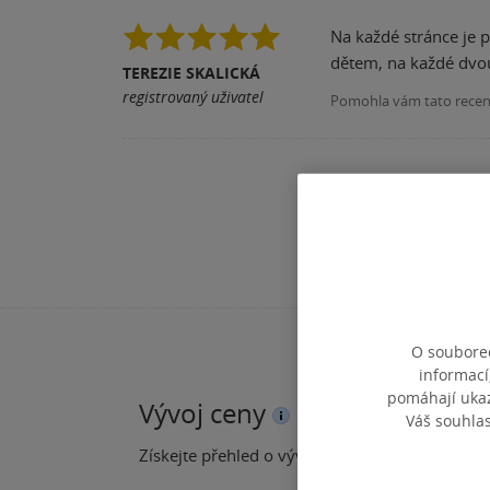
Na každé stránce je p
dětem, na každé dvou
TEREZIE SKALICKÁ
registrovaný uživatel
Pomohla vám tato rece
O souborec
informací
pomáhají ukazo
Vývoj ceny
Váš souhla
Získejte přehled o vývoji ceny za posledních 60