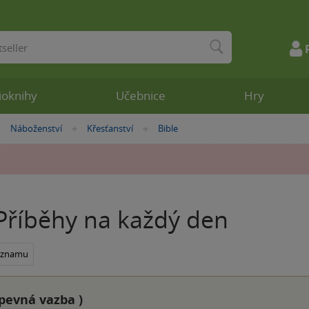
ioknihy
Učebnice
Hry
Náboženství
Křesťanství
Bible
»
»
»
 Příběhy na každý den
seznamu
pevná vazba
)