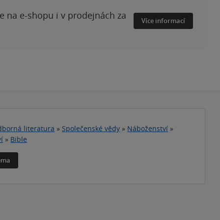
te na e-shopu i v prodejnách za
Více informací
borná literatura
»
Společenské vědy
»
Náboženství
»
í
»
Bible
téma