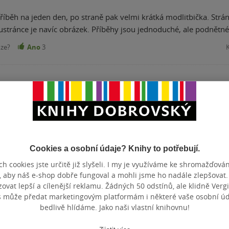
říběh na jeden den, po straně pak velmi krátká modlitbička. Strán
stránce je navíc obrázek. Příběhy jsou jednoduché, ale podnětné
nze?
Ano
3
Přidat hodnocení
Cookies a osobní údaje? Knihy to potřebují.
h cookies jste určitě již slyšeli. I my je využíváme ke shromažďován
, aby náš e-shop dobře fungoval a mohli jsme ho nadále zlepšovat
vat lepší a cílenější reklamu. Žádných 50 odstínů, ale klidně Vergil
s může předat marketingovým platformám i některé vaše osobní úda
bedlivě hlídáme. Jako naši vlastní knihovnu!
Maloobchodní ce
 dní.