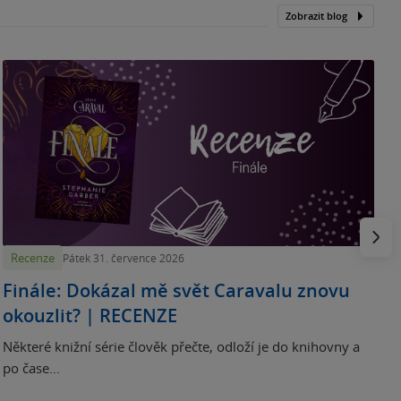
Zobrazit blog
„
p
H
e
Násled
Recenze
Pátek 31. července 2026
Finále: Dokázal mě svět Caravalu znovu
okouzlit? | RECENZE
Některé knižní série člověk přečte, odloží je do knihovny a
po čase...