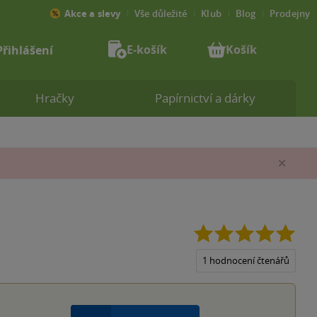
Akce a slevy
Vše důležité
Klub
Blog
Prodejny
E-košík
Košík
Přihlášení
Hračky
Papírnictví a dárky
Zav
5.0
z
5
1 hodnocení čtenářů
hvěz