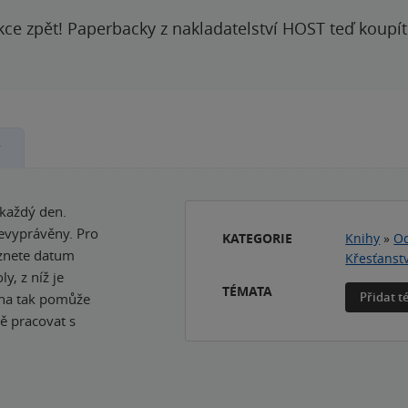
kce zpět! Paperbacky z nakladatelství HOST teď koupí
y
 každý den.
evyprávěny. Pro
KATEGORIE
Knihy
»
Od
eznete datum
Křesťanstv
y, z níž je
TÉMATA
Přidat 
iha tak pomůže
ně pracovat s