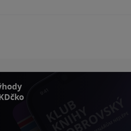
výhody
 KDčko