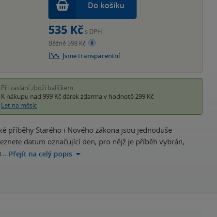
Do košíku
535 Kč
s DPH
Běžně 598 Kč
Jsme transparentní
Při zaslání zboží balíčkem
K nákupu nad 999 Kč
dárek zdarma
v hodnotě 299 Kč
Let na měsíc
ické příběhy Starého i Nového zákona jsou jednoduše
eznete datum označující den, pro nějž je příběh vybrán,
ou…
Přejít na celý popis