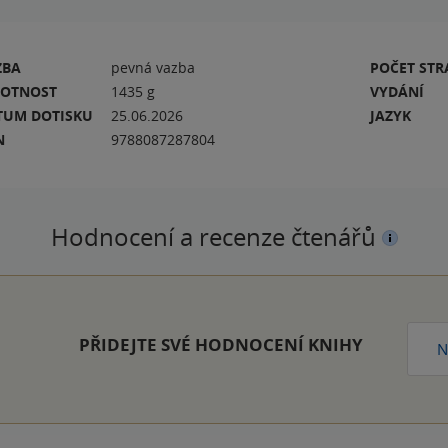
ZBA
pevná vazba
POČET ST
OTNOST
1435 g
VYDÁNÍ
TUM DOTISKU
25.06.2026
JAZYK
N
9788087287804
Hodnocení a recenze čtenářů
PŘIDEJTE SVÉ HODNOCENÍ KNIHY
N