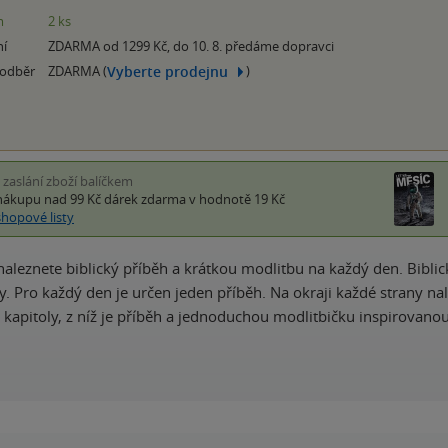
m
2 ks
ní
ZDARMA od 1299 Kč, do 10. 8. předáme dopravci
Vyberte prodejnu
 odběr
ZDARMA (
)
i zaslání zboží balíčkem
nákupu nad 99 Kč
dárek zdarma
v hodnotě 19 Kč
shopové listy
 naleznete biblický příběh a krátkou modlitbu na každý den. Bibl
. Pro každý den je určen jeden příběh. Na okraji každé strany nal
ké kapitoly, z níž je příběh a jednoduchou modlitbičku inspirovan