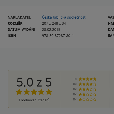
NAKLADATEL
Česká biblická společnost
VA
ROZMĚR
207 x 248 x 34
HM
DATUM VYDÁNÍ
28.02.2015
DA
ISBN
978-80-87287-80-4
EA
5.0
z
5
1×
5 hvězdiček
0×
4 hvězdičky
0×
3 hvězdičky
0×
2 hvězdičky
0×
1
hodnocení čtenářů
1 hvezdička