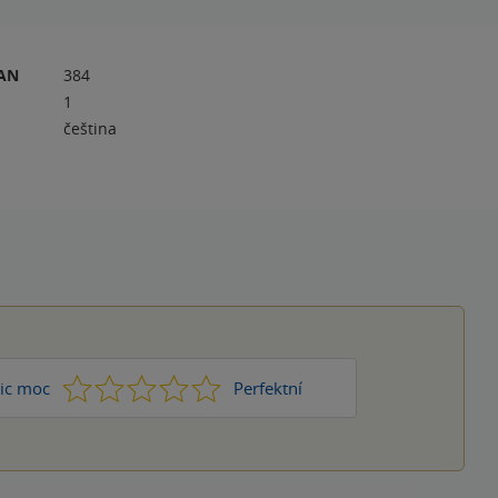
RAN
384
1
čeština
1
2
3
4
5
ic moc
Perfektní