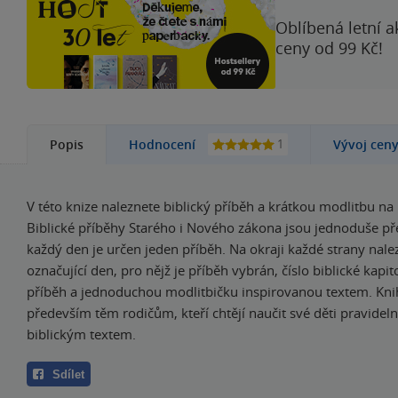
Oblíbená letní a
ceny od 99 Kč!
1
Popis
Hodnocení
Vývoj cen
V této knize naleznete biblický příběh a krátkou modlitbu na
Biblické příběhy Starého i Nového zákona jsou jednoduše př
každý den je určen jeden příběh. Na okraji každé strany nal
označující den, pro nějž je příběh vybrán, číslo biblické kapitol
příběh a jednoduchou modlitbičku inspirovanou textem. Kn
především těm rodičům, kteří chtějí naučit své děti pravidel
biblickým textem.
Sdílet