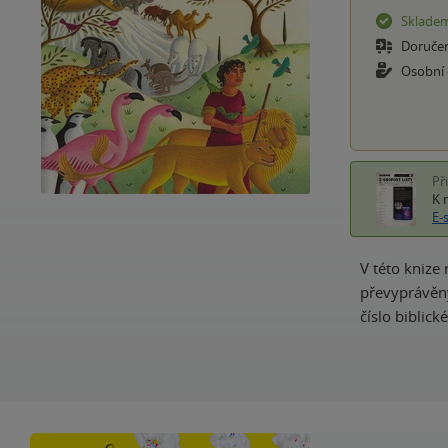
Sklade
Doruče
Osobní
Př
K 
E-
V této knize
převyprávěny
číslo biblic