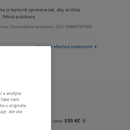
ka je barevně upravena tak, aby se líbila
. Pěkná publikace.
Kniha, Česká biblická společnost, 2015, 9788087287804
Zobrazit všechna hodnocení
í a analýze
. Také nám
ia v originále.
je. Ale vše
535 Kč
na
Minimální prodejní cena: