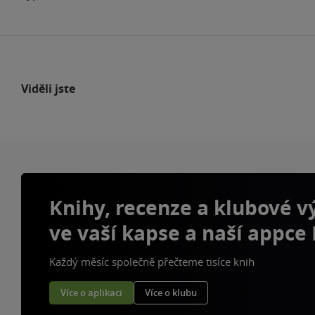
Viděli jste
Knihy, recenze a klubové 
ve vaší kapse a naší appce
Každý měsíc společně přečteme tisíce knih
Více o aplikaci
Více o klubu