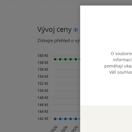
Vývoj ceny
Získejte přehled o vývoji ceny za posledních 60
O souborec
informací
pomáhají ukazo
Váš souhla