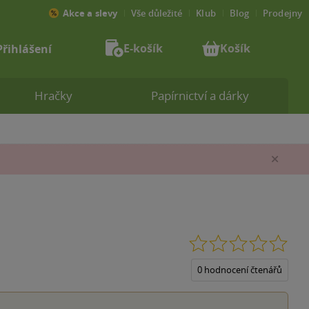
Akce a slevy
Vše důležité
Klub
Blog
Prodejny
E-košík
Košík
Přihlášení
Hračky
Papírnictví a dárky
Zav
0.0
z
5
0 hodnocení čtenářů
hvěz