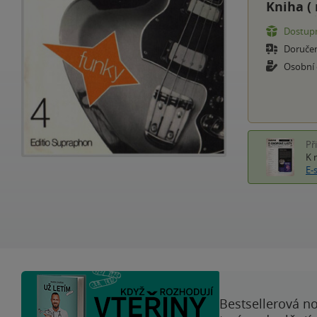
Kniha (
Dostupn
Doruče
Osobní
Př
K 
E-
Bestsellerová no