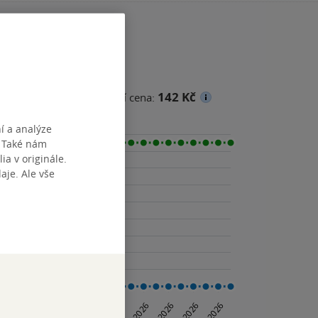
142 Kč
na
Minimální prodejní cena:
í a analýze
. Také nám
ia v originále.
je. Ale vše