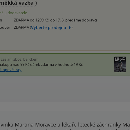
měkká vazba
)
é u dodavatele
ní
ZDARMA od 1299 Kč, do 17. 8. předáme dopravci
Vyberte prodejnu
 odběr
ZDARMA (
)
i zaslání zboží balíčkem
nákupu nad 99 Kč
dárek zdarma
v hodnotě 19 Kč
shopové listy
vinka Martina Moravce a lékaře letecké záchranky Ma