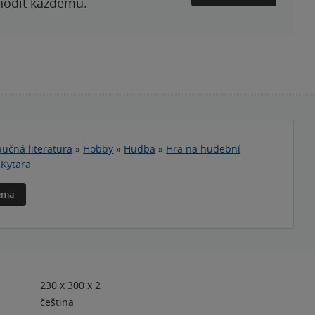
 hodit každému.
učná literatura
»
Hobby
»
Hudba
»
Hra na hudební
»
Kytara
téma
230 x 300 x 2
čeština