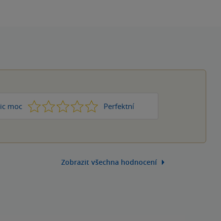
1
2
3
4
5
ic moc
Perfektní
Zobrazit všechna hodnocení