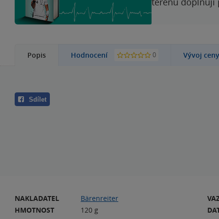
terénu doplňují
0
Popis
Hodnocení
Vývoj cen
Sdílet
NAKLADATEL
Bärenreiter
VA
HMOTNOST
120 g
DA