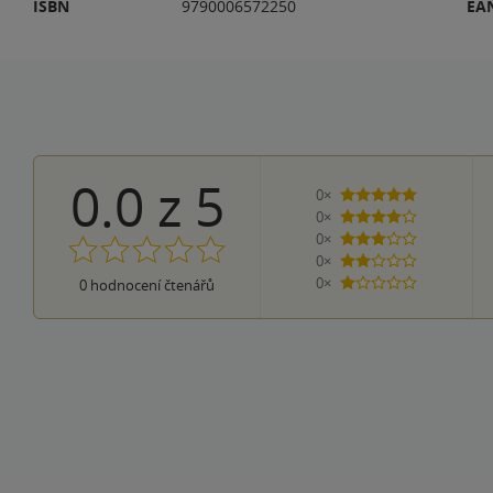
ISBN
9790006572250
EA
0.0
z
5
0×
5 hvězdiček
0×
4 hvězdičky
0×
3 hvězdičky
0×
2 hvězdičky
0×
0
hodnocení čtenářů
1 hvezdička