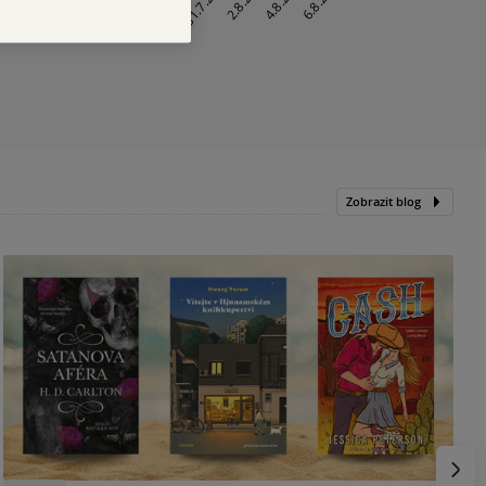
Zobrazit blog
N
p
Násled