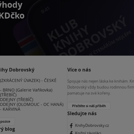
výhody
 KDčko
nihy Dobrovský
Více o nás
(ZKRÁCENÝ ÚVAZEK) - ČESKÉ
Spojuje nás nejen láska ke knihám. K
E
Dobrovský vždy budou rodinnou firm
 BRNO (Galerie Vaňkovka)
pamatuje na své kořeny.
(TŘEBÍČ)
ODEJNY (TŘEBÍČ)
ODEJNY (OLOMOUC - OC HANÁ)
Přečtěte si náš příběh
- KARVINÁ
Sledujte nás
 pozice
KnihyDobrovsky.cz
ý blog
Knižní závisláci