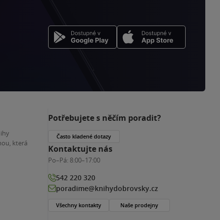
Potřebujete s něčím poradit?
nihy
Často kladené dotazy
ou, která
Kontaktujte nás
Po–Pá:
8:00–17:00
542 220 320
poradime@knihydobrovsky.cz
Všechny kontakty
Naše prodejny