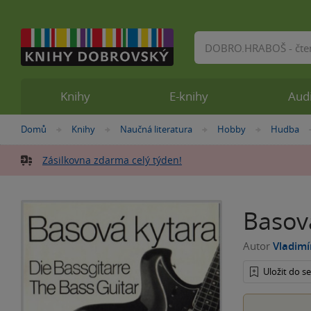
Vyhledávání
Knihy
E-knihy
Aud
Nacházíte
Domů
Knihy
Naučná literatura
Hobby
Hudba
»
»
»
»
se
zde:
Zásilkovna zdarma celý týden!
Basová
Autor
Vladimí
Uložit do 