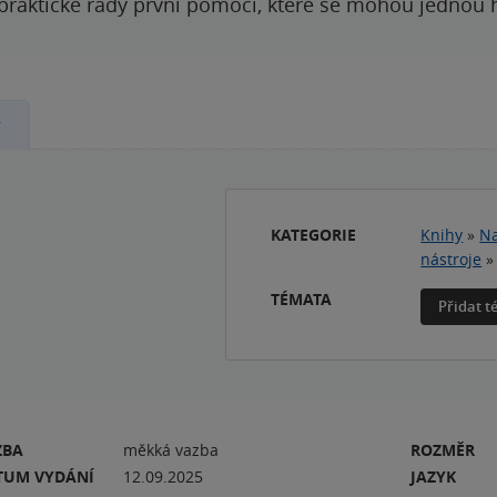
 praktické rady první pomoci, které se mohou jednou
y
KATEGORIE
Knihy
»
Na
nástroje
TÉMATA
Přidat 
ZBA
měkká vazba
ROZMĚR
TUM VYDÁNÍ
12.09.2025
JAZYK