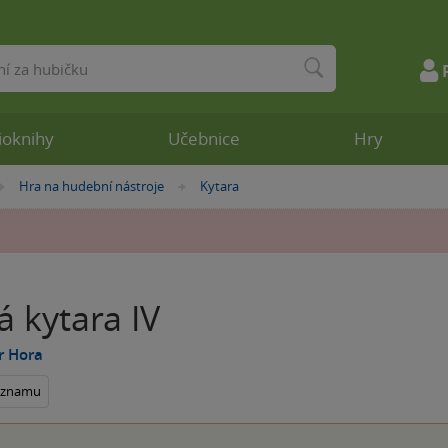
ioknihy
Učebnice
Hry
Hra na hudební nástroje
Kytara
»
»
 kytara IV
r Hora
seznamu