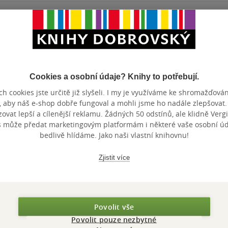
Maloobchodní ce
 dní.
Cookies a osobní údaje? Knihy to potřebují.
h cookies jste určitě již slyšeli. I my je využíváme ke shromažďován
, aby náš e-shop dobře fungoval a mohli jsme ho nadále zlepšovat
vat lepší a cílenější reklamu. Žádných 50 odstínů, ale klidně Vergil
s může předat marketingovým platformám i některé vaše osobní úda
bedlivě hlídáme. Jako naši vlastní knihovnu!
Zjistit více
Povolit vše
Povolit pouze nezbytné