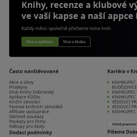
Knihy, recenze a klubové 
ve vaší kapse a naší appce
Každý měsíc společně přečteme tisíce knih
Více o aplikaci
Více o klubu
Často navštěvované
Kariéra v K
Akce a slevy
KNIHKUPEC 
Prodejny
BUDĚJOVIC
Klub Knihy Dobrovský
KNIHKUPEC -
Aplikace KDčko
KNIHKUPEC 
Knižní závisláci
VEDOUCÍ PR
Festival knižních závisláků
VEDOUCÍ PR
Affiliate spolupráce
KNIHKUPEC 
Dárkové poukazy
Poukazy pro firmy
Volné pracovní
Nákupy pro školy
Píšeme Dobr
Dodací podmínky