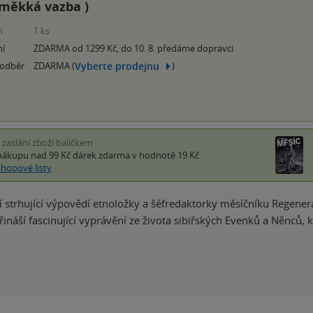
měkká vazba
)
m
1 ks
ní
ZDARMA od 1299 Kč, do 10. 8. předáme dopravci
Vyberte prodejnu
 odběr
ZDARMA (
)
i zaslání zboží balíčkem
nákupu nad 99 Kč
dárek zdarma
v hodnotě 19 Kč
shopové listy
ší strhující výpovědí etnoložky a šéfredaktorky měsíčníku Regene
 Přináší fascinující vyprávění ze života sibiřských Evenků a Něn