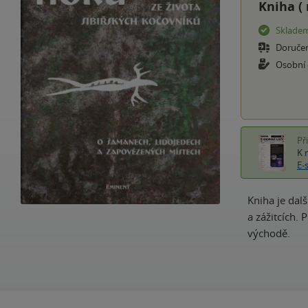
Kniha (
Sklade
Doruče
Osobní
Př
K 
E-
Kniha je dal
a zážitcích.
východě.