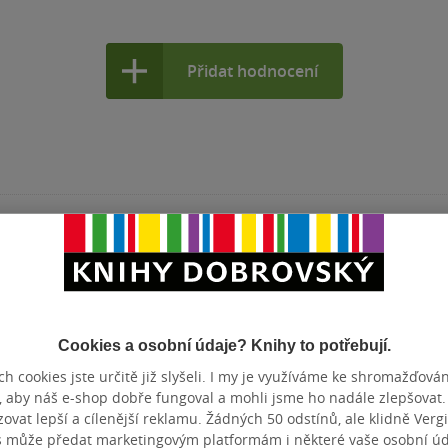
Přidat hodnocení
Cookies a osobní údaje? Knihy to potřebují.
h cookies jste určitě již slyšeli. I my je využíváme ke shromažďován
, aby náš e-shop dobře fungoval a mohli jsme ho nadále zlepšovat
vat lepší a cílenější reklamu. Žádných 50 odstínů, ale klidně Vergil
s může předat marketingovým platformám i některé vaše osobní úda