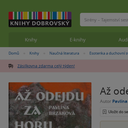
Vyhledávání
Knihy
E-knihy
Aud
Nacházíte
Domů
Knihy
Naučná literatura
Esoterika a duchovní s
»
»
»
se
zde:
Zásilkovna zdarma celý týden!
Až ode
Autor
Pavlína
Uložit do 