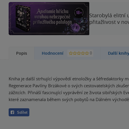
Starobylá elitní
přitažlivost v n
0
Popis
Hodnocení
Další knih
Kniha je další strhující výpovědí etnoložky a šéfredaktorky 
Regenerace Pavlíny Brzákové o svých cestovatelských zkuše
zážitcích. Přináší fascinující vyprávění ze života sibiřských 
které zaznamenala během svých pobytů na Dálném východě
Sdílet