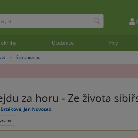
ioknihy
Učebnice
Hry
vět
Šamanismus
»
jdu za horu - Ze života sibi
 Brzáková
,
Jan Novosad
seznamu