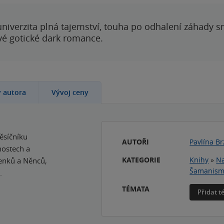
 univerzita plná tajemství, touha po odhalení záhady 
ové gotické dark romance.
y autora
Vývoj ceny
měsíčníku
AUTOŘI
Pavlína B
nostech a
KATEGORIE
Knihy
»
Na
Evenků a Něnců,
Šamanis
.
TÉMATA
Přidat 