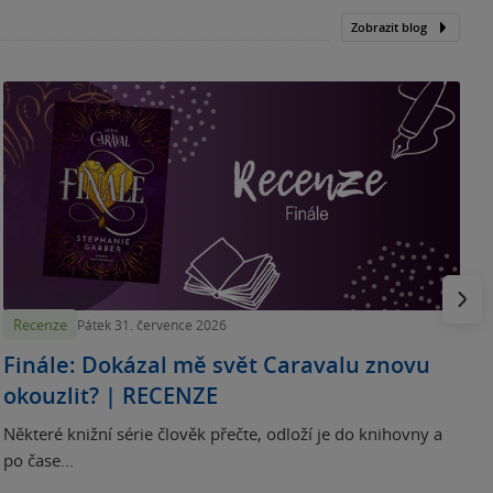
Zobrazit blog
„
p
H
e
Násled
Recenze
Pátek 31. července 2026
Finále: Dokázal mě svět Caravalu znovu
okouzlit? | RECENZE
Některé knižní série člověk přečte, odloží je do knihovny a
po čase...