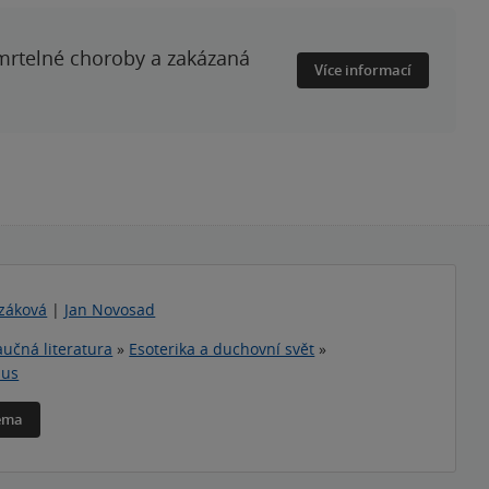
smrtelné choroby a zakázaná
Více informací
rzáková
|
Jan Novosad
učná literatura
»
Esoterika a duchovní svět
»
mus
téma