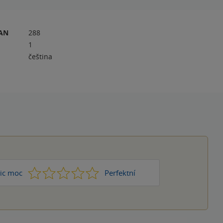
RAN
288
1
čeština
1
2
3
4
5
ic moc
Perfektní