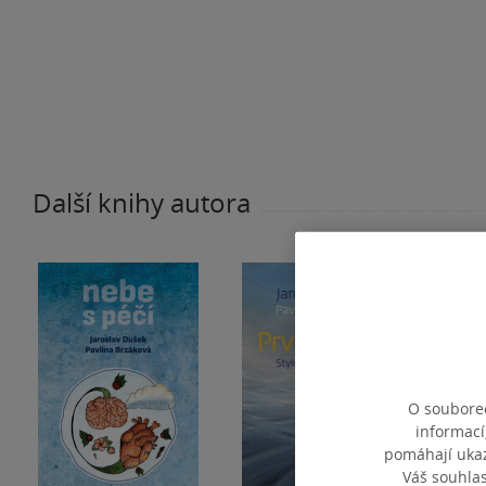
Další knihy autora
O souborec
informací
pomáhají ukazo
Váš souhla