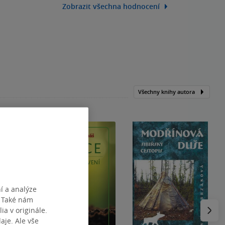
Zobrazit všechna hodnocení
Všechny knihy autora
í a analýze
. Také nám
Následu
ia v originále.
je. Ale vše