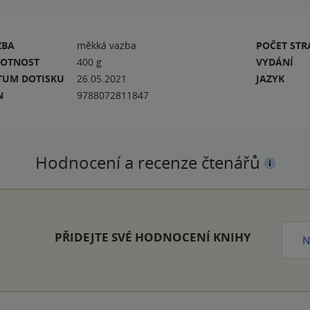
ZBA
měkká vazba
POČET ST
OTNOST
400 g
VYDÁNÍ
TUM DOTISKU
26.05.2021
JAZYK
N
9788072811847
Hodnocení a recenze čtenářů
PŘIDEJTE SVÉ HODNOCENÍ KNIHY
N