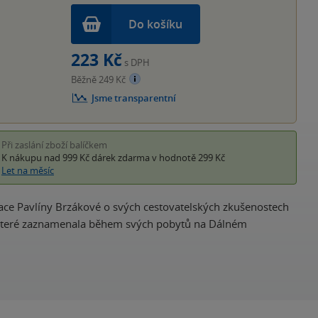
Do košíku
223 Kč
s DPH
Běžně 249 Kč
Jsme transparentní
Při zaslání zboží balíčkem
K nákupu nad 999 Kč
dárek zdarma
v hodnotě 299 Kč
Let na měsíc
race Pavlíny Brzákové o svých cestovatelských zkušenostech
ců, které zaznamenala během svých pobytů na Dálném