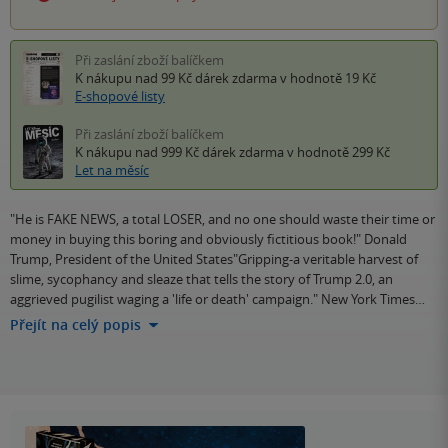
Při zaslání zboží balíčkem
K nákupu nad 99 Kč
dárek zdarma
v hodnotě 19 Kč
E-shopové listy
Při zaslání zboží balíčkem
K nákupu nad 999 Kč
dárek zdarma
v hodnotě 299 Kč
Let na měsíc
"He is FAKE NEWS, a total LOSER, and no one should waste their time or
money in buying this boring and obviously fictitious book!" Donald
Trump, President of the United States"Gripping-a veritable harvest of
slime, sycophancy and sleaze that tells the story of Trump 2.0, an
aggrieved pugilist waging a 'life or death' campaign." New York Times…
Přejít na celý popis