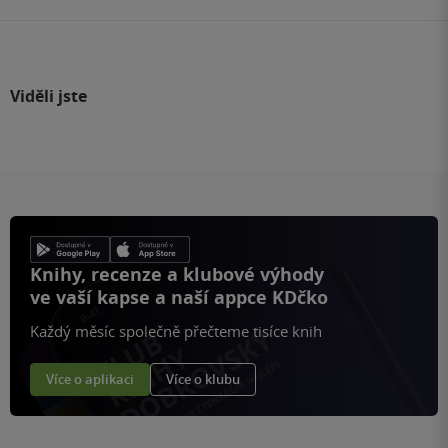
Viděli jste
Knihy, recenze a klubové výhody
ve vaší kapse a naší appce KDčko
Každý měsíc společně přečteme tisíce knih
Více o aplikaci
Více o klubu