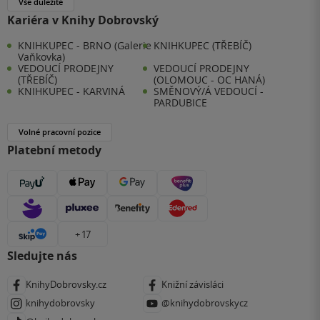
Vše důležité
Kariéra v Knihy Dobrovský
KNIHKUPEC - BRNO (Galerie
KNIHKUPEC (TŘEBÍČ)
Vaňkovka)
VEDOUCÍ PRODEJNY
VEDOUCÍ PRODEJNY
(TŘEBÍČ)
(OLOMOUC - OC HANÁ)
KNIHKUPEC - KARVINÁ
SMĚNOVÝ/Á VEDOUCÍ -
PARDUBICE
Volné pracovní pozice
Platební metody
+ 17
Sledujte nás
KnihyDobrovsky.cz
Knižní závisláci
knihydobrovsky
@knihydobrovskycz