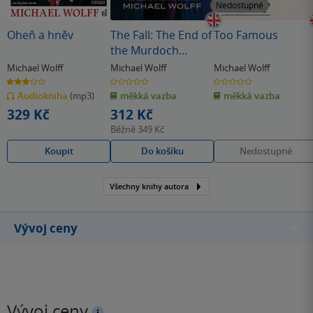
Nedostupné
Oheň a hněv
The Fall: The End of
Too Famous
the Murdoch
Empire
Michael Wolff
Michael Wolff
Michael Wolff
3.0
0.0
0.0
z
z
z
Audiokniha
(mp3)
měkká vazba
měkká vazba
5
5
5
hvězdiček
hvězdiček
hvězdiček
329 Kč
312 Kč
Běžně
349 Kč
Koupit
Do košíku
Nedostupné
Všechny knihy autora
Vývoj ceny
Vývoj ceny