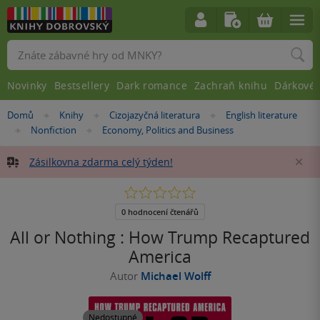
Vyhledávání
Novinky
Bestsellery
Dark romance
Zachraň knihu
Dárkové 
Nacházíte
Domů
Knihy
Cizojazyčná literatura
English literature
»
»
»
se
Nonfiction
Economy, Politics and Business
»
»
zde:
Zásilkovna zdarma celý týden!
Za
0.0
z
5
0 hodnocení čtenářů
hvězdiček
All or Nothing : How Trump Recaptured
America
Autor
Michael Wolff
Nedostupné