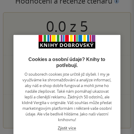
Hodnocení a recenze čtenářů
0.0
z
5
0
hodnocení čtenářů
Cookies a osobní údaje? Knihy to
0×
5 hvězdiček
potřebují.
0×
4 hvězdičky
O souborech cookies jste určitě již slyšeli. I my je
0×
3 hvězdičky
využíváme ke shromažďování a analýze informací,
0×
2 hvězdičky
aby náš e-shop dobře fungoval a mohli jsme ho
0×
1 hvezdička
nadále zlepšovat. Také nám pomáhají ukazovat
lepší a cílenější reklamu. Žádných 50 odstínů, ale
PŘIDEJTE SVÉ HODNOCENÍ KNIHY
klidně Vergilia v originále. Váš souhlas může předat
marketingovým platformám i některé vaše osobní
údaje. Ale vše bedlivě hlídáme. Jako naši vlastní
1
2
3
4
5
knihovnu!
Zjistit více