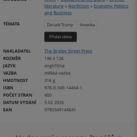
literature
»
Nonfiction
»
Economy, Politics
and Business
TÉMATA
Donald Trump
Amerika
Přidat téma
NAKLADATEL
The Bridge Street Press
ROZMĚR
196 x 126
JAZYK
angličtina
VAZBA
měkká vazba
HMOTNOST
316 g
ISBN
978-0-349-14464-1
POČET STRAN
400
DATUM VYDÁNÍ
5.02.2026
EAN
9780349144641