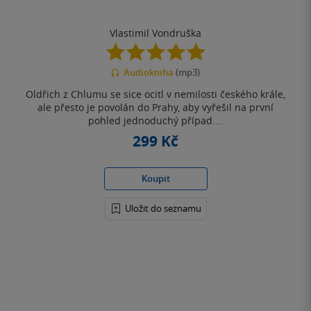
Vlastimil Vondruška
4.9
z
Audiokniha
(mp3)
5
hvězdiček
Oldřich z Chlumu se sice ocitl v nemilosti českého krále,
ale přesto je povolán do Prahy, aby vyřešil na první
pohled jednoduchý případ....
299 Kč
Koupit
Uložit do seznamu