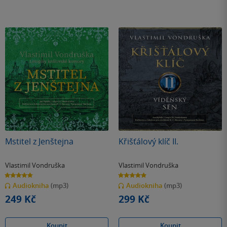
Mstitel z Jenštejna
Křišťálový klíč II.
Vlastimil Vondruška
Vlastimil Vondruška
4.8
4.9
z
z
Audiokniha
(mp3)
Audiokniha
(mp3)
5
5
hvězdiček
hvězdiček
249 Kč
299 Kč
Koupit
Koupit