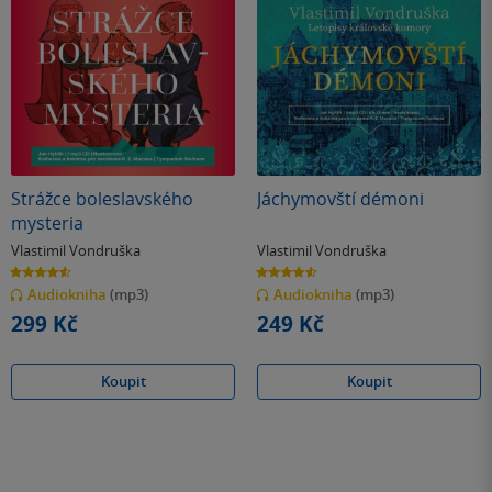
Strážce boleslavského
Jáchymovští démoni
mysteria
Vlastimil Vondruška
Vlastimil Vondruška
4.6
4.6
z
z
Audiokniha
(mp3)
Audiokniha
(mp3)
5
5
hvězdiček
hvězdiček
299 Kč
249 Kč
Koupit
Koupit