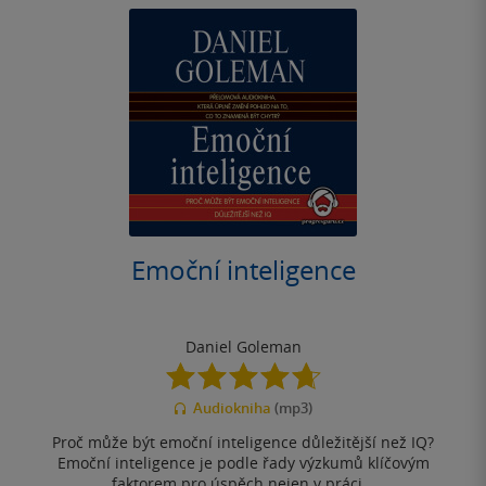
Emoční inteligence
Daniel Goleman
4.7
z
Audiokniha
(mp3)
5
hvězdiček
Proč může být emoční inteligence důležitější než IQ?
Emoční inteligence je podle řady výzkumů klíčovým
faktorem pro úspěch nejen v práci...