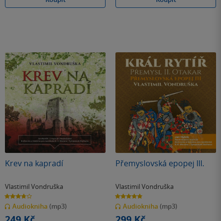
Krev na kapradí
Přemyslovská epopej III.
Vlastimil Vondruška
Vlastimil Vondruška
3.7
4.8
z
z
Audiokniha
(mp3)
Audiokniha
(mp3)
5
5
hvězdiček
hvězdiček
249 Kč
299 Kč