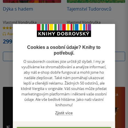
Dýka s hadem
Tajemství Tudorovců
Vlastimil Vondruška
Vlastimil Vondruška
4.6
4.4
z
z
Audiokniha
(mp3)
Audiokniha
(mp3)
5
5
hvězdiček
hvězdiček
299 Kč
249 Kč
Cookies a osobní údaje? Knihy to
potřebují.
Koupit
Koupit
O souborech cookies jste určitě již slyšeli. I my je
využíváme ke shromažďování a analýze informací,
aby náš e-shop dobře fungoval a mohli jsme ho
nadále zlepšovat. Také nám pomáhají ukazovat
lepší a cílenější reklamu. Žádných 50 odstínů, ale
klidně Vergilia v originále. Váš souhlas může předat
marketingovým platformám i některé vaše osobní
údaje. Ale vše bedlivě hlídáme. Jako naši vlastní
knihovnu!
Zjistit více