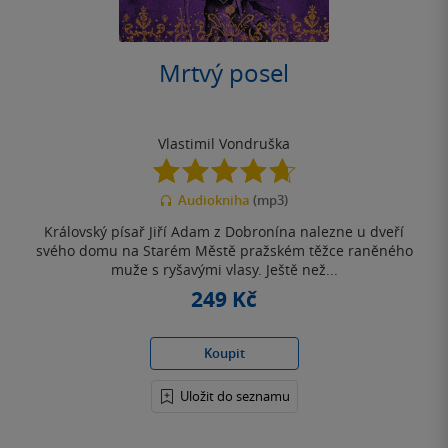
Mrtvý posel
Vlastimil Vondruška
4.7
z
Audiokniha
(mp3)
5
hvězdiček
Královský písař Jiří Adam z Dobronína nalezne u dveří
svého domu na Starém Městě pražském těžce raněného
muže s ryšavými vlasy. Ještě než...
249 Kč
Koupit
Uložit do seznamu