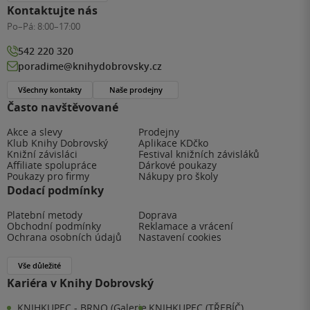
Kontaktujte nás
Po–Pá:
8:00–17:00
542 220 320
poradime@knihydobrovsky.cz
Všechny kontakty
Naše prodejny
Často navštěvované
Akce a slevy
Prodejny
Klub Knihy Dobrovský
Aplikace KDčko
Knižní závisláci
Festival knižních závisláků
Affiliate spolupráce
Dárkové poukazy
Poukazy pro firmy
Nákupy pro školy
Dodací podmínky
Platební metody
Doprava
Obchodní podmínky
Reklamace a vrácení
Ochrana osobních údajů
Nastavení cookies
Vše důležité
Kariéra v Knihy Dobrovský
KNIHKUPEC - BRNO (Galerie
KNIHKUPEC (TŘEBÍČ)