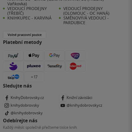
Vaňkovka)
VEDOUCÍ PRODEJNY
VEDOUCÍ PRODEJNY
(TŘEBÍČ)
(OLOMOUC - OC HANÁ)
KNIHKUPEC - KARVINÁ
SMĚNOVÝ/Á VEDOUCÍ -
PARDUBICE
Volné pracovní pozice
Platební metody
+ 17
Sledujte nás
KnihyDobrovsky.cz
Knižní závisláci
knihydobrovsky
@knihydobrovskycz
@knihydobrovsky
Odebírejte nás
Každý měsíc společně přečteme tisíce knih