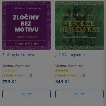
Zločiny bez motivu
Ještě že nejsem kat
Vlastimil Vondruška
Vlastimil Vondruška
0.0
4.9
z
z
Audiokniha
(mp3)
Audiokniha
(mp3)
5
5
hvězdiček
hvězdiček
799 Kč
349 Kč
Koupit
Koupit