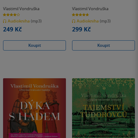
Vlastimil Vondruška
Vlastimil Vondruška
4.2
4.7
z
z
Audiokniha
(mp3)
Audiokniha
(mp3)
5
5
hvězdiček
hvězdiček
249 Kč
299 Kč
Koupit
Koupit