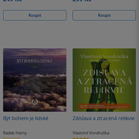
Koupit
Koupit
Být bohem je lidské
Zdislava a ztracená relikvie
Radek Harny
Vlastimil Vondruška
0.0
4.6