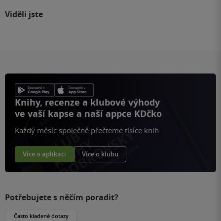
Viděli jste
Knihy, recenze a klubové výhody
ve vaší kapse a naší appce KDčko
Každý měsíc společně přečteme tisíce knih
Více o aplikaci
Více o klubu
Potřebujete s něčím poradit?
Často kladené dotazy