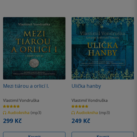
Mezi tiárou a orlicí I.
Ulička hanby
Vlastimil Vondruška
Vlastimil Vondruška
4.8
4.8
z
z
Audiokniha
(mp3)
Audiokniha
(mp3)
5
5
hvězdiček
hvězdiček
299 Kč
249 Kč
Koupit
Koupit