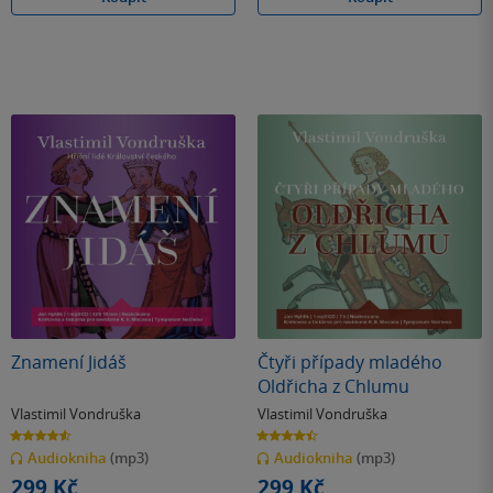
Znamení Jidáš
Čtyři případy mladého
Oldřicha z Chlumu
Vlastimil Vondruška
Vlastimil Vondruška
4.6
4.5
z
z
Audiokniha
(mp3)
Audiokniha
(mp3)
5
5
hvězdiček
hvězdiček
299 Kč
299 Kč