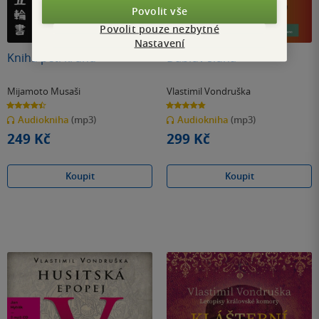
Povolit vše
Povolit pouze nezbytné
Nastavení
Kniha pěti kruhů
Ďáblův sluha
Mijamoto Musaši
Vlastimil Vondruška
4.4
4.8
z
z
Audiokniha
(mp3)
Audiokniha
(mp3)
5
5
hvězdiček
hvězdiček
249 Kč
299 Kč
Koupit
Koupit