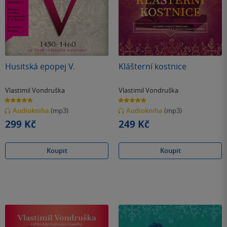
Husitská epopej V.
Klášterní kostnice
Vlastimil Vondruška
Vlastimil Vondruška
4.8
4.8
z
z
Audiokniha
(mp3)
Audiokniha
(mp3)
5
5
hvězdiček
hvězdiček
299 Kč
249 Kč
Koupit
Koupit