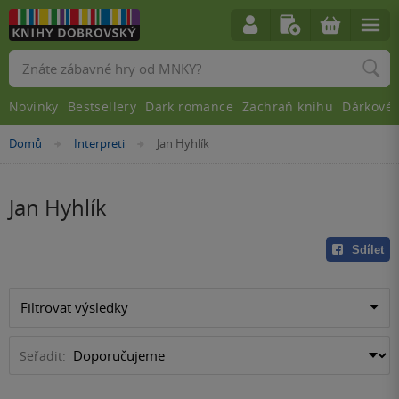
Vyhledávání
Novinky
Bestsellery
Dark romance
Zachraň knihu
Dárkové 
Nacházíte
Domů
Interpreti
Jan Hyhlík
»
»
se
zde:
Jan Hyhlík
Sdílet
Filtrovat výsledky
Seřadit: