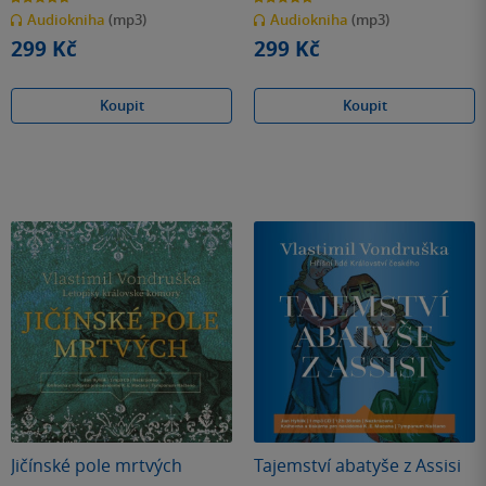
z
z
Audiokniha
(mp3)
Audiokniha
(mp3)
5
5
hvězdiček
hvězdiček
299 Kč
299 Kč
Koupit
Koupit
Jičínské pole mrtvých
Tajemství abatyše z Assisi