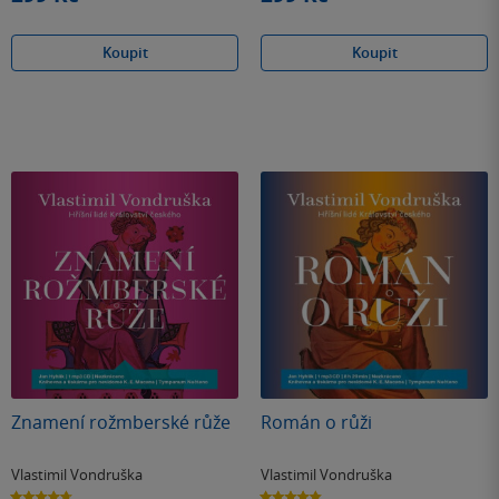
Koupit
Koupit
Znamení rožmberské růže
Román o růži
Vlastimil Vondruška
Vlastimil Vondruška
4.7
4.8