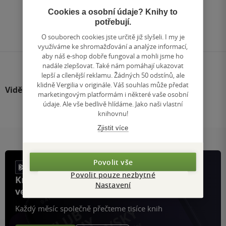
1
/ 1
Cookies a osobní údaje? Knihy to
Přejít
potřebují.
na
stránku
O souborech cookies jste určitě již slyšeli. I my je
využíváme ke shromažďování a analýze informací,
aby náš e-shop dobře fungoval a mohli jsme ho
nadále zlepšovat. Také nám pomáhají ukazovat
lepší a cílenější reklamu. Žádných 50 odstínů, ale
klidně Vergilia v originále. Váš souhlas může předat
Viděli jste
marketingovým platformám i některé vaše osobní
údaje. Ale vše bedlivě hlídáme. Jako naši vlastní
knihovnu!
Zjistit více
Povolit vše
Povolit pouze nezbytné
Knihy, recenze a klubové výhody
Nastavení
ve vaší kapse a naší appce KDčko
Každý měsíc společně přečteme tisíce knih