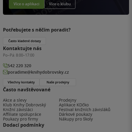
Více o aplikaci
Více o klubu
Potřebujete s něčím poradit?
Často kladené dotazy
Kontaktujte nás
Po–Pá:
8:00–17:00
542 220 320
poradime@knihydobrovsky.cz
Všechny kontakty
Naše prodejny
Často navštěvované
Akce a slevy
Prodejny
Klub Knihy Dobrovský
Aplikace KDčko
Knižní závisláci
Festival knižních závisláků
Affiliate spolupráce
Dárkové poukazy
Poukazy pro firmy
Nákupy pro školy
Dodací podmínky