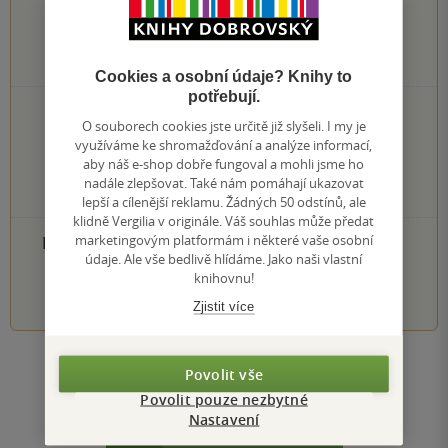
0
hodnocení čtenářů
Cookies a osobní údaje? Knihy to
potřebují.
0×
5 hvězdiček
O souborech cookies jste určitě již slyšeli. I my je
0×
4 hvězdičky
využíváme ke shromažďování a analýze informací,
0×
3 hvězdičky
aby náš e-shop dobře fungoval a mohli jsme ho
0×
2 hvězdičky
nadále zlepšovat. Také nám pomáhají ukazovat
0×
1 hvezdička
lepší a cílenější reklamu. Žádných 50 odstínů, ale
klidně Vergilia v originále. Váš souhlas může předat
marketingovým platformám i některé vaše osobní
PŘIDEJTE SVÉ HODNOCENÍ PRODUKTU
údaje. Ale vše bedlivě hlídáme. Jako naši vlastní
knihovnu!
1
2
3
4
5
Zjistit více
Zobrazit všechna hodnocení
Povolit vše
Povolit pouze nezbytné
Nastavení
Přidat hodnocení