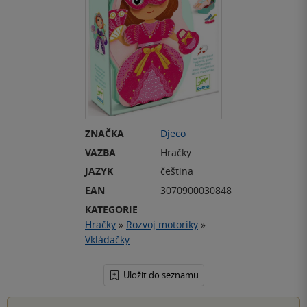
ZNAČKA
Djeco
VAZBA
Hračky
JAZYK
čeština
EAN
3070900030848
KATEGORIE
Hračky
»
Rozvoj motoriky
»
Vkládačky
Uložit do seznamu