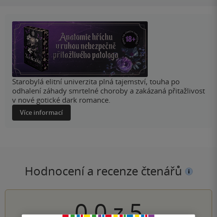
Starobylá elitní univerzita plná tajemství, touha po
odhalení záhady smrtelné choroby a zakázaná přitažlivost
v nové gotické dark romance.
Více informací
Hodnocení a recenze čtenářů
0.0
z
5