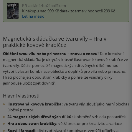
Při zaslání zboží balíčkem
K nákupu nad 999 Kč
dárek zdarma
v hodnotě 299 Kč
Let na měsíc
Magnetická skládačka ve tvaru víly – Hra v
praktické kovové krabičce
Oblékni svou vílu nebo princeznu – znovu a znovu!
Tato kreativní
magnetická skládačka je ukrytá v krásně ilustrované kovové krabičce ve
tvaru víly. Děti si pomocí 24 magnetických dřevěných dílků mohou
vytvořit vlastní kombinace oblečků a doplňků pro vílu nebo princeznu.
Hrací plocha je z obou stran krabičky a po hře lze všechny dílky
jednoduše uložit zpět dovnitř.
Hlavní vlastnosti
Ilustrovaná kovová krabička:
ve tvaru víly, slouží jako herní plocha i
úložný prostor.
24 magnetických dřevěných dílků:
k obměně vzhledu postaviček.
Hra z obou stran krabičky:
větší prostor pro kreativitu a variace.
Rozvíjí fantazii:
děti tvoří vlastní kombinace, vymýšlí příběhy a