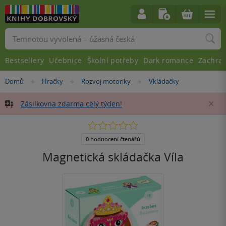
Vyhledávání
Bestsellery
Učebnice
Školní potřeby
Dark romance
Zachra
Nacházíte
Domů
Hračky
Rozvoj motoriky
Vkládačky
»
»
»
se
zde:
Zásilkovna zdarma celý týden!
Za
0.0
z
5
0 hodnocení čtenářů
hvězdiček
Magnetická skládačka Víla