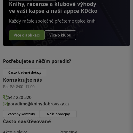
Knihy, recenze a klubové výhody
ve vaší kapse a naší appce KDčko
Každý měsíc společně přečteme tisíce knih
Více o aplikaci
Více o klubu
Potřebujete s něčím poradit?
Často kladené dotazy
Kontaktujte nás
Po–Pá:
8:00–17:00
542 220 320
poradime@knihydobrovsky.cz
Všechny kontakty
Naše prodejny
Často navštěvované
Akce a slevy
Prodejny