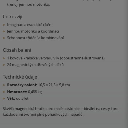
trénují jemnou motoriku.
Co rozvíjí
Imaginaci a estetické cítění
Jemnou motoriku a koordinaci
Schopnost třídění a kombinování
Obsah balení
1 kovová krabička ve tvaru víly (oboustranně ilustrovaná)
24 magnetických dřevěných dílků
Technické údaje
Rozměry balení:
16,5 × 21,5 × 5,8 cm
Hmotnost:
0,488 kg
Věk:
od 3 let
Skvělá magnetická hračka pro malé parádnice – ideální na cesty i pro
každodenní tvoření plné pohádkových nápadů.