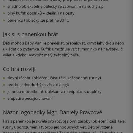
snadno oblékatelné oblečky se zapínáním na suchý zip
plný kufřík doplňků – ideální i na cesty
panenku i oblečky lze prát na 30 °C
Jak si s panenkou hrát
Děti mohou Baby Vanille převlékat, přebalovat, krmit lahvičkou nebo
ukládat do pyžamka. Kufřík umožňuje vzít si miminko na návštěvu či
výlet a kdykoli vytvořit malý svět plný péče.
Co hra rozvíjí
slovní zásobu (oblečení, části těla, každodenní rutiny)
tvorbu jednoduchých vět a dialogů
jemnou motoriku při oblékání a manipulaci s doplňky
empatii a pečující chování
Názor logopedky Mgr. Daniely Pravcové
Hra s panenkou je skvělá pro rozvoj slovní zásoby (oblečení, části těla,
rutiny), porozumění i tvorbu jednoduchých vět. Děti přirozeně