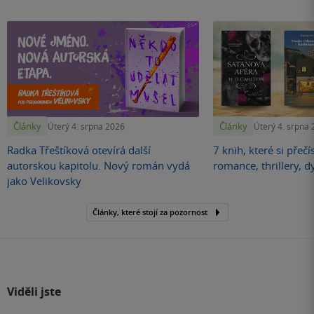
Články
Články
Úterý 4. srpna 2026
Úterý 4. srpna
Radka Třeštíková otevírá další
7 knih, které si přečí
autorskou kapitolu. Nový román vydá
romance, thrillery, d
jako Velikovsky
Články, které stojí za pozornost
Viděli jste