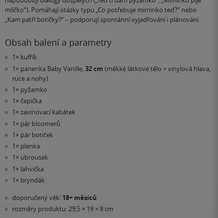
napodobují dialogy dospělých („Teď ti dám pyžamko“, „Miminko pije
mlíčko“). Pomáhají otázky typu „Co potřebuje miminko teď?“ nebo
„Kam patří botičky?“ – podporují spontánní vyjadřování i plánování.
Obsah balení a parametry
1× kufřík
1× panenka Baby Vanille,
32 cm
(měkké látkové tělo + vinylová hlava,
ruce a nohy)
1× pyžamko
1× čepička
1× zavinovací kabátek
1× pár bloomerů
1× pár botiček
1× plenka
1× ubrousek
1× lahvička
1× bryndák
doporučený věk:
18+ měsíců
rozměry produktu: 29,5 × 19 × 8 cm