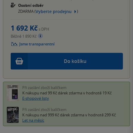
Osobní odběr
Vyberte prodejnu
ZDARMA (
)
1 692 Kč
s DPH
Běžně 1 890 Kč
Jsme transparentní
Do košíku
Při zaslání zboží balíčkem
K nákupu nad 99 Kč
dárek zdarma
v hodnotě 19 Kč
E-shopové listy
Při zaslání zboží balíčkem
K nákupu nad 999 Kč
dárek zdarma
v hodnotě 299 Kč
Let na měsíc