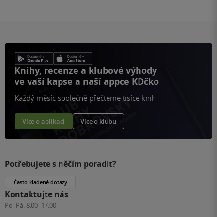
Knihy, recenze a klubové výhody
ve vaší kapse a naší appce KDčko
Každý měsíc společně přečteme tisíce knih
Více o aplikaci
Více o klubu
Potřebujete s něčím poradit?
Často kladené dotazy
Kontaktujte nás
Po–Pá:
8:00–17:00