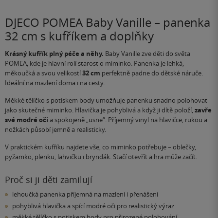
DJECO POMEA Baby Vanille – panenka
32 cm s kufříkem a doplňky
Krásný kufřík plný péče a něhy.
Baby Vanille zve děti do světa
POMEA, kde je hlavní rolí starost o miminko. Panenka je lehká,
měkoučká a svou velikostí
32 cm
perfektně padne do dětské náruče.
Ideální na mazlení doma i na cesty.
Měkké tělíčko s potiskem body umožňuje panenku snadno polohovat
jako skutečné miminko. Hlavička je pohyblivá a když ji dítě položí,
zavře
své modré oči
a spokojeně „usne“. Příjemný vinyl na hlavičce, rukou a
nožkách působí jemně a realisticky.
V praktickém kufříku najdete vše, co miminko potřebuje – oblečky,
pyžamko, plenku, lahvičku i bryndák. Stačí otevřít a hra může začít.
Proč si ji děti zamilují
lehoučká panenka příjemná na mazlení i přenášení
pohyblivá hlavička a spící modré oči pro realistický výraz
měkké tělíčko s potiskem body pro přirozené polohování