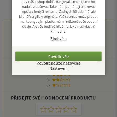
aby náš e-shop dobře fungoval a mohli jsme ho
nadále zlepšovat. Také nám pomáhají ukazovat
Hodnocení a recenze čtenářů
lepší a cílenější reklamu. Žádných 50 odstínů, ale
klidně Vergilia v originále. Váš souhlas může předat
marketingovým platformám i některé vaše osobní
0.0
z
5
údaje. Ale vše bedlivě hlídáme. Jako naši vlastní
knihovnu!
Zjistit více
0
hodnocení čtenářů
Povolit vše
Povolit pouze nezbytné
0×
5 hvězdiček
Nastavení
0×
4 hvězdičky
0×
3 hvězdičky
0×
2 hvězdičky
0×
1 hvezdička
PŘIDEJTE SVÉ HODNOCENÍ PRODUKTU
1
2
3
4
5