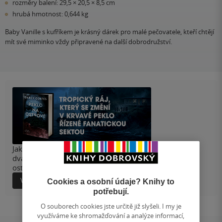
rozměry balení: 29,5 × 20,5 × 8,5 cm
hrubá hmotnost: 0,644 kg
Baby Vanille s kufříkem je krásný dárek pro malé pečovatele, kteří chtějí
mít své miminko vždy připravené na další dobrodružství.
Jako jediná přežila hromadnou sebevraždu sekty. Po
dvaceti letech se minulost vrací a festival na odlehlém
ostrově se mění v boj o holý život.
Více informací
Cookies a osobní údaje? Knihy to
potřebují.
O souborech cookies jste určitě již slyšeli. I my je
využíváme ke shromažďování a analýze informací,