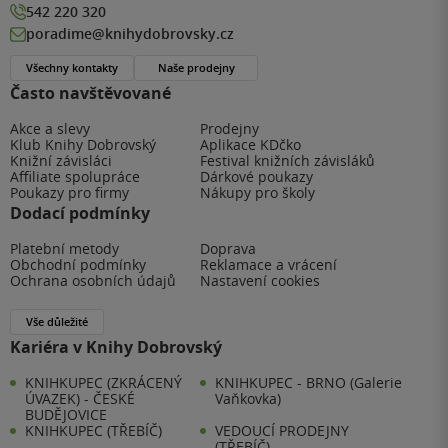
542 220 320
poradime@knihydobrovsky.cz
Všechny kontakty
Naše prodejny
Často navštěvované
Akce a slevy
Prodejny
Klub Knihy Dobrovský
Aplikace KDčko
Knižní závisláci
Festival knižních závisláků
Affiliate spolupráce
Dárkové poukazy
Poukazy pro firmy
Nákupy pro školy
Dodací podmínky
Platební metody
Doprava
Obchodní podmínky
Reklamace a vrácení
Ochrana osobních údajů
Nastavení cookies
Vše důležité
Kariéra v Knihy Dobrovský
KNIHKUPEC (ZKRÁCENÝ
KNIHKUPEC - BRNO (Galerie
ÚVAZEK) - ČESKÉ
Vaňkovka)
BUDĚJOVICE
KNIHKUPEC (TŘEBÍČ)
VEDOUCÍ PRODEJNY
(TŘEBÍČ)