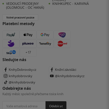
VEDOUCÍ PRODEJNY
KNIHKUPEC - KARVINÁ
(OLOMOUC - OC HANÁ)
Volné pracovní pozice
Platební metody
+ 17
Sledujte nás
KnihyDobrovsky.cz
Knižní závisláci
knihydobrovsky
@knihydobrovskycz
@knihydobrovsky
Odebírejte nás
Každý měsíc společně přečteme tisíce knih
Odebírat