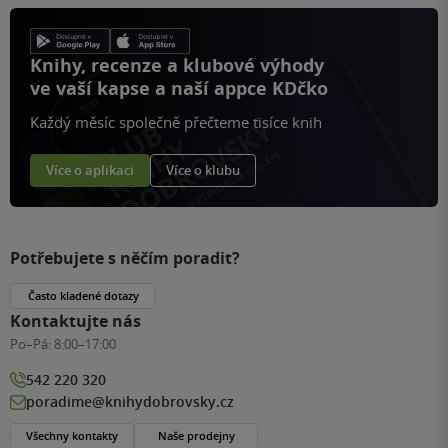
Knihy, recenze a klubové výhody
ve vaší kapse a naší appce KDčko
Každý měsíc společně přečteme tisíce knih
Více o aplikaci
Více o klubu
Potřebujete s něčím poradit?
Často kladené dotazy
Kontaktujte nás
Po–Pá:
8:00–17:00
542 220 320
poradime@knihydobrovsky.cz
Všechny kontakty
Naše prodejny