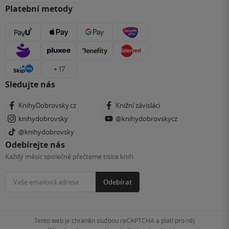
Platební metody
+ 17
Sledujte nás
KnihyDobrovsky.cz
Knižní závisláci
knihydobrovsky
@knihydobrovskycz
@knihydobrovsky
Odebírejte nás
Každý měsíc společně přečteme tisíce knih
Odebírat
Tento web je chráněn službou reCAPTCHA a platí pro něj