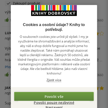
Zakoupil produkt
výborná hra, ale počet kariet núti kúpiť rozšírenia
12
Hra, Asmodee, 2026, 3558380020660
Cookies a osobní údaje? Knihy to
potřebují.
LUKÁŠ
O souborech cookies jste určitě již slyšeli. I my je
registrovaný uživatel
využíváme ke shromažďování a analýze informací,
aby náš e-shop dobře fungoval a mohli jsme ho
Výborná jednoduchá hra i pro nehráče deskovek. Za sebe
nadále zlepšovat. Také nám pomáhají ukazovat
ale spíše doporučím Dixit, který je sice jen pro max 6
lepší a cílenější reklamu. Žádných 50 odstínů, ale
klidně Vergilia v originále. Váš souhlas může předat
hráčů, ale hlasování v něm kartičkami je pohodlnější než s
marketingovým platformám i některé vaše osobní
proděrovanou destičkou. Plus osobní názor, že obrázky z
Přečíst
více
údaje. Ale vše bedlivě hlídáme. Jako naši vlastní
originálu jsou hezčí.
knihovnu!
11
Hra, Asmodee, 2026, 3558380020660
Zjistit více
JAKUB
registrovaný uživatel
Povolit vše
Povolit pouze nezbytné
Super, rádi ji hrajeme a už se těšíme na rozšíření
Nastavení