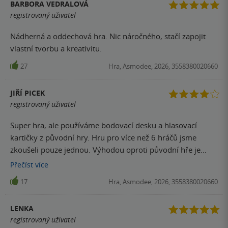
BARBORA VEDRALOVÁ
registrovaný uživatel
Nádherná a oddechová hra. Nic náročného, stačí zapojit
vlastní tvorbu a kreativitu.
27
Hra, Asmodee, 2026, 3558380020660
JIŘÍ PICEK
registrovaný uživatel
Super hra, ale používáme bodovací desku a hlasovací
kartičky z původní hry. Hru pro více než 6 hráčů jsme
zkoušeli pouze jednou. Výhodou oproti původní hře je
místo na kartičky, které zvládne ještě dvě další rozšíření (s
Přečíst
více
trochou snahy 3)
17
Hra, Asmodee, 2026, 3558380020660
LENKA
registrovaný uživatel