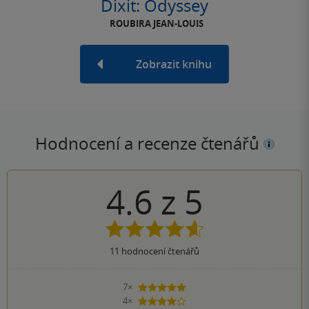
Dixit: Odyssey
ROUBIRA JEAN-LOUIS
Zobrazit knihu
Hodnocení a recenze čtenářů
4.6
z
5
11
hodnocení čtenářů
7×
5 hvězdiček
4×
4 hvězdičky