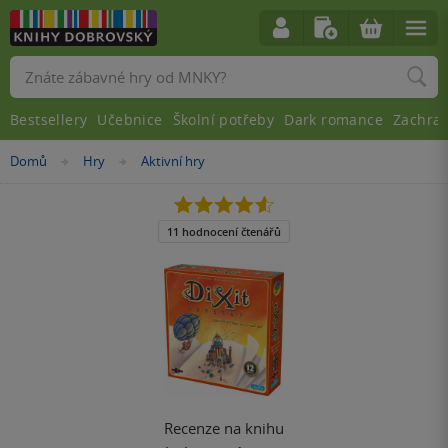
Vyhledávání
Bestsellery
Učebnice
Školní potřeby
Dark romance
Zachra
Nacházíte
Domů
Hry
Aktivní hry
»
»
se
zde:
4.6
z
5
11 hodnocení čtenářů
hvězdiček
Recenze na knihu