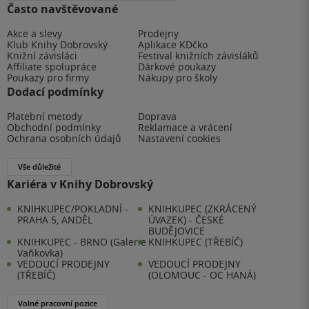
Často navštěvované
Akce a slevy
Prodejny
Klub Knihy Dobrovský
Aplikace KDčko
Knižní závisláci
Festival knižních závisláků
Affiliate spolupráce
Dárkové poukazy
Poukazy pro firmy
Nákupy pro školy
Dodací podmínky
Platební metody
Doprava
Obchodní podmínky
Reklamace a vrácení
Ochrana osobních údajů
Nastavení cookies
Vše důležité
Kariéra v Knihy Dobrovský
KNIHKUPEC/POKLADNÍ -
KNIHKUPEC (ZKRÁCENÝ
PRAHA 5, ANDĚL
ÚVAZEK) - ČESKÉ
BUDĚJOVICE
KNIHKUPEC - BRNO (Galerie
KNIHKUPEC (TŘEBÍČ)
Vaňkovka)
VEDOUCÍ PRODEJNY
VEDOUCÍ PRODEJNY
(TŘEBÍČ)
(OLOMOUC - OC HANÁ)
Volné pracovní pozice