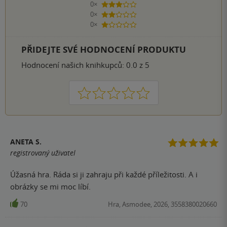
0×
3 hvězdičky
0×
2 hvězdičky
0×
1 hvezdička
PŘIDEJTE SVÉ HODNOCENÍ PRODUKTU
Hodnocení našich knihkupců: 0.0 z 5
1
2
3
4
5
ANETA S.
registrovaný uživatel
Úžasná hra. Ráda si ji zahraju při každé příležitosti. A i
obrázky se mi moc líbí.
70
Hra, Asmodee, 2026, 3558380020660