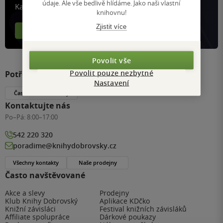
údaje. Ale vše bedlivě hlídáme. Jako naši vlastní
Každý měsíc společně přečteme tisíce knih
knihovnu!
Zjistit více
Více o aplikaci
Více o klubu
Povolit vše
Povolit pouze nezbytné
Potřebujete s něčím poradit?
Nastavení
Často kladené dotazy
Kontaktujte nás
Po–Pá:
8:00–17:00
542 220 320
poradime@knihydobrovsky.cz
Všechny kontakty
Naše prodejny
Často navštěvované
Akce a slevy
Prodejny
Klub Knihy Dobrovský
Aplikace KDčko
Knižní závisláci
Festival knižních závisláků
Affiliate spolupráce
Dárkové poukazy