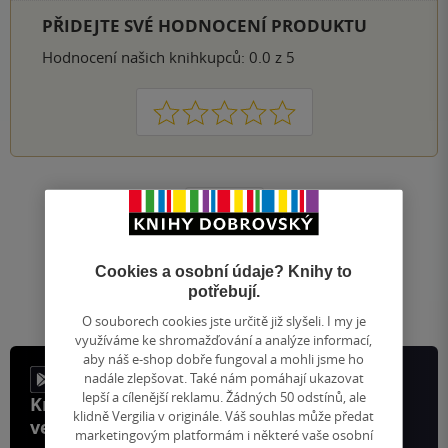
PŘIDEJTE SVÉ HODNOCENÍ PRODUKTU
Hodnocení našich knihkupců: 0.0 z 5
1
2
3
4
5
Nahoru
Zobrazeno 20 z 20
1
/ 1
Přejít
Cookies a osobní údaje? Knihy to
na
potřebují.
stránku
O souborech cookies jste určitě již slyšeli. I my je
využíváme ke shromažďování a analýze informací,
aby náš e-shop dobře fungoval a mohli jsme ho
nadále zlepšovat. Také nám pomáhají ukazovat
lepší a cílenější reklamu. Žádných 50 odstínů, ale
Knihy, recenze a klubové výhody
klidně Vergilia v originále. Váš souhlas může předat
ve vaší kapse a naší appce KDčko
marketingovým platformám i některé vaše osobní