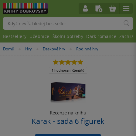
Vyhledávání
Bestsellery
Učebnice
Školní potřeby
Dark romance
Zachra
Nacházíte
Domů
Hry
Deskové hry
Rodinné hry
»
»
»
se
zde:
5.0
z
5
1 hodnocení čtenářů
hvězdiček
Recenze na knihu
Karak - sada 6 figurek