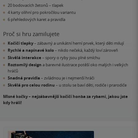
20 bodovacích žetonů – tlapek
4 karty olihní pro pokročilou variantu
6 přehledových karet a pravidla
Proč si hru zamilujete
Kočičí tlapky
– zábavný a unikátní herní prvek, který děti milují
Rychlé a napínavé kolo
– nikdo nečeká, každý loví zároveň
Skvělá interakce
– spory o ryby jsou plné smíchu
Roztomilý design
a barevné ilustrace potěší oko malých i velkých
hráčů
Snadná pravidla
– zvládnou je i nejmenší hráči
Skvělá pro celou rodinu
– u stolu se baví děti, rodiče i prarodiče
Mlsné kočky – nejzábavnější kočičí honba za rybami, jakou jste
kdy hráli!