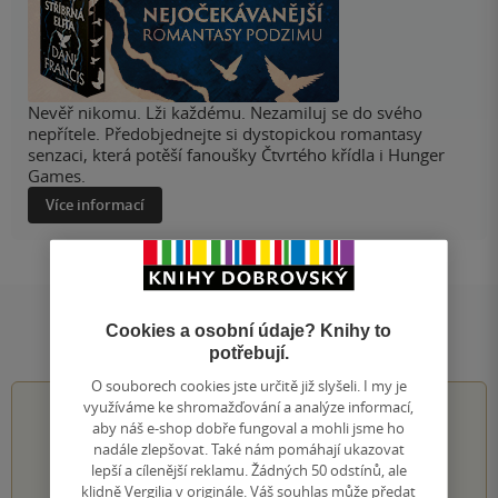
Nevěř nikomu. Lži každému. Nezamiluj se do svého
nepřítele. Předobjednejte si dystopickou romantasy
senzaci, která potěší fanoušky Čtvrtého křídla i Hunger
Games.
Více informací
Cookies a osobní údaje? Knihy to
Hodnocení a recenze čtenářů
potřebují.
O souborech cookies jste určitě již slyšeli. I my je
využíváme ke shromažďování a analýze informací,
0.0
z
5
aby náš e-shop dobře fungoval a mohli jsme ho
nadále zlepšovat. Také nám pomáhají ukazovat
lepší a cílenější reklamu. Žádných 50 odstínů, ale
klidně Vergilia v originále. Váš souhlas může předat