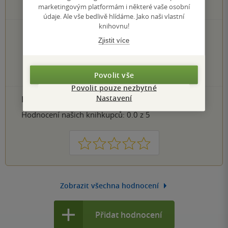
marketingovým platformám i některé vaše osobní
0
hodnocení čtenářů
údaje. Ale vše bedlivě hlídáme. Jako naši vlastní
knihovnu!
0×
5 hvězdiček
Zjistit více
0×
4 hvězdičky
0×
3 hvězdičky
0×
2 hvězdičky
0×
Povolit vše
1 hvezdička
Povolit pouze nezbytné
Nastavení
PŘIDEJTE SVÉ HODNOCENÍ PRODUKTU
Hodnocení našich knihkupců: 0.0 z 5
1
2
3
4
5
Zobrazit všechna hodnocení
Přidat hodnocení