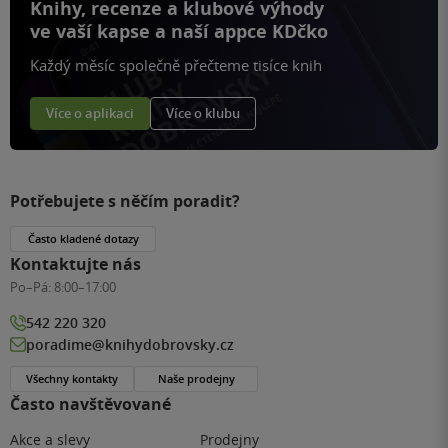
Knihy, recenze a klubové výhody
ve vaší kapse a naší appce KDčko
Každý měsíc společně přečteme tisíce knih
Více o aplikaci
Více o klubu
Potřebujete s něčím poradit?
Často kladené dotazy
Kontaktujte nás
Po–Pá:
8:00–17:00
542 220 320
poradime@knihydobrovsky.cz
Všechny kontakty
Naše prodejny
Často navštěvované
Akce a slevy
Prodejny