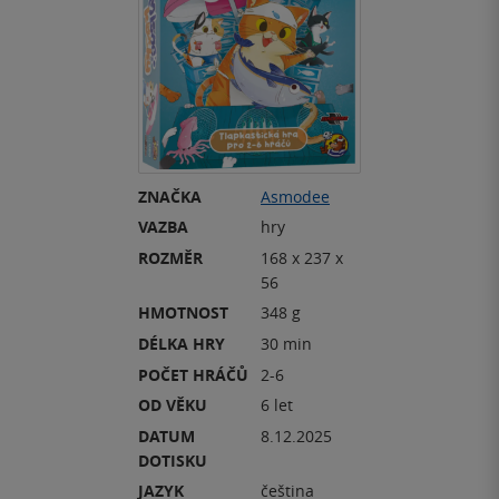
ZNAČKA
Asmodee
VAZBA
hry
ROZMĚR
168 x 237 x
56
HMOTNOST
348 g
DÉLKA HRY
30 min
POČET HRÁČŮ
2-6
OD VĚKU
6 let
DATUM
8.12.2025
DOTISKU
JAZYK
čeština