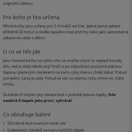
originální zábavu.
Pro koho je hra určena
Mlsné kočky jsou určeny pro 2–6 hráčů od 6 let. Jedna partie zabere
přibližně 20 minut a skvěle zapadne mezi jiné hry nebo jako samostatná
zábava na večer s dětmi.
O co ve hře jde
Jako mazané kočky na rybím trhu se snažíte chytit ty nejlepší kousky
dřív, než je získá někdo jiný! Hráči si po odpočítání současně plácnou
tlapkou (pleteným návlekem) na kartu ryby, kterou chtějí získat. Pokud
jste jediní, karta je vaše. Pokud se vás na stejnou rybu vrhne víc, máte
smůlu.
Za každé tři stejné ryby získáte bod v podobě žetonu tlapky.
Kdo
nasbírá 6 tlapek jako první, vyhrává!
Co obsahuje balení
50 krásně ilustrovaných karet ryb
6 pletených návleků ve tvaru kočičích tlapek