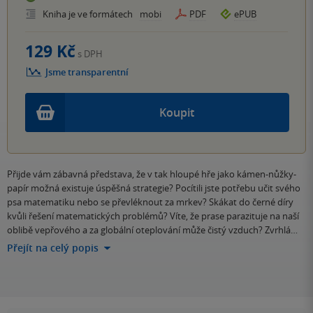
Kniha je ve formátech
mobi
PDF
ePUB
129 Kč
s DPH
Jsme transparentní
Koupit
Přijde vám zábavná představa, že v tak hloupé hře jako kámen-nůžky-
papír možná existuje úspěšná strategie? Pocítili jste potřebu učit svého
psa matematiku nebo se převléknout za mrkev? Skákat do černé díry
kvůli řešení matematických problémů? Víte, že prase parazituje na naší
oblibě vepřového a za globální oteplování může čistý vzduch? Zvrhlá…
Přejít na celý popis