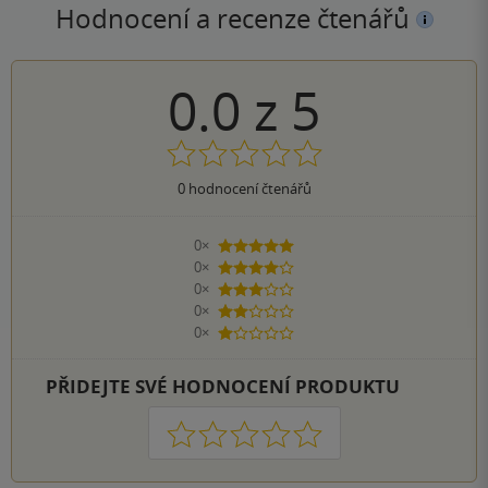
Hodnocení a recenze čtenářů
0.0
z
5
0
hodnocení čtenářů
0×
5 hvězdiček
0×
4 hvězdičky
0×
3 hvězdičky
0×
2 hvězdičky
0×
1 hvezdička
PŘIDEJTE SVÉ HODNOCENÍ PRODUKTU
1
2
3
4
5