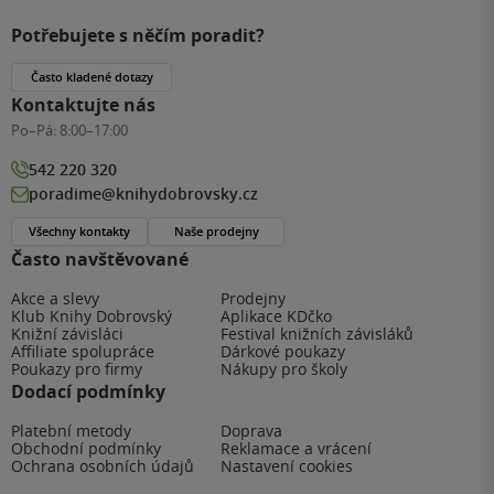
Potřebujete s něčím poradit?
Často kladené dotazy
Kontaktujte nás
Po–Pá:
8:00–17:00
542 220 320
poradime@knihydobrovsky.cz
Všechny kontakty
Naše prodejny
Často navštěvované
Akce a slevy
Prodejny
Klub Knihy Dobrovský
Aplikace KDčko
Knižní závisláci
Festival knižních závisláků
Affiliate spolupráce
Dárkové poukazy
Poukazy pro firmy
Nákupy pro školy
Dodací podmínky
Platební metody
Doprava
Obchodní podmínky
Reklamace a vrácení
Ochrana osobních údajů
Nastavení cookies