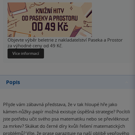
Objevte výběr beletrie z nakladatelství Paseka a Prostor
za výhodné ceny od 49 Kč.
Více informací
Popis
Přijde vám zábavná představa, že v tak hloupé hře jako
kámen-nůžky-papír možná existuje úspěšná strategie? Pocítili
jste potřebu učit svého psa matematiku nebo se převléknout
za mrkev? Skákat do černé díry kvůli řešení matematických
problémů? Víte, že prase parazituje na naší oblibě vepřového