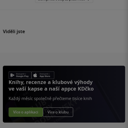
Viděli jste
Knihy, recenze a klubové výhody
ve vaší kapse a naší appce KDčko
Každý měsíc společně přečteme tisíce knih
Více o aplikaci
Více o klubu