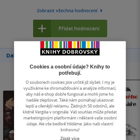
Zobrazit všechna hodnocení
Přidat hodnocení
Další knihy autora
Cookies a osobní údaje? Knihy to
potřebují.
O souborech cookies jste určitě již slyšeli. I my je
využíváme ke shromažďování a analýze informací,
aby náš e-shop dobře fungoval a mohli jsme ho
nadále zlepšovat. Také nám pomáhají ukazovat
lepší a cílenější reklamu. Žádných 50 odstínů, ale
klidně Vergilia v originále. Váš souhlas může předat
marketingovým platformám i některé vaše osobní
údaje. Ale vše bedlivě hlídáme. Jako naši vlastní
knihovnu!
Zjistit více