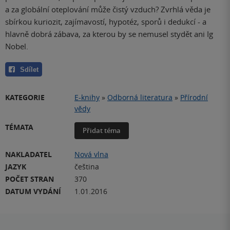
a za globální oteplování může čistý vzduch? Zvrhlá
věda
je
sbírkou kuriozit, zajímavostí, hypotéz, sporů i dedukcí - a
hlavně dobrá zábava, za kterou by se nemusel stydět ani Ig
Nobel.
Sdílet
KATEGORIE
E-knihy
»
Odborná literatura
»
Přírodní
vědy
TÉMATA
Přidat téma
NAKLADATEL
Nová vlna
JAZYK
čeština
POČET STRAN
370
DATUM VYDÁNÍ
1.01.2016