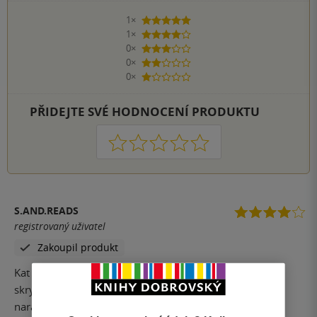
1×
5 hvězdiček
1×
4 hvězdičky
0×
3 hvězdičky
0×
2 hvězdičky
0×
1 hvezdička
PŘIDEJTE SVÉ HODNOCENÍ PRODUKTU
1
2
3
4
5
S.AND.READS
registrovaný uživatel
Zakoupil produkt
Kat a čarodějnice od Zuzany Listopadové je příběhem
skryté touhy a zakázané lásky. Na tuhle e-knížku jsem
narazila náhodou – zaujala mě obálkou i samotnou