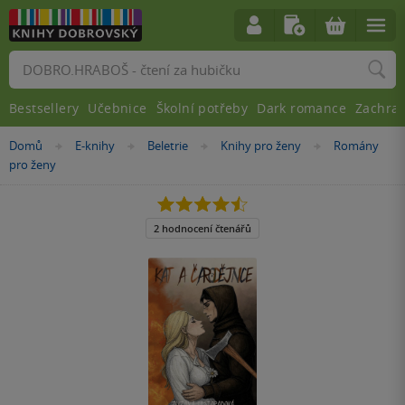
Vyhledávání
Bestsellery
Učebnice
Školní potřeby
Dark romance
Zachra
Nacházíte
Domů
E-knihy
Beletrie
Knihy pro ženy
Romány
»
»
»
»
se
pro ženy
zde:
4.5
z
5
2 hodnocení čtenářů
hvězdiček