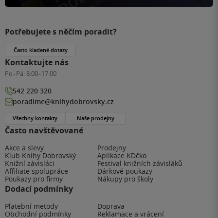
ale krásný příběh o zakázané touze a lásce. Lehké scény
jsou naznačeny, ale i tak z nich hmatatelně cítíte chemii
Potřebujete s něčím poradit?
mezi postavami. Na co se ale můžeme těšit nejvíc, je
vnitřní boj postav. Nejvíc se mi líbil vývoj Aldenovi postavy.
Často kladené dotazy
⚔️Příběh nabízí nejen romantickou linku, ale i silnou hlavní
Kontaktujte nás
hrdinku, napětí, které s blížícím se soudem postupně roste,
Po–Pá:
8:00–17:00
a zvrat, který jsem opravdu nečekala. Čtení jsem si moc
užila. Jediné, co mě vždycky mrzí, je to, že takové příběhy
542 220 320
bývají krátké. Za sebe hodnotím ⭐4/5, protože styl psaní
poradime@knihydobrovsky.cz
autorky mi při čtení hrozně sedl. Jen prosím, a přimlouvám
Všechny kontakty
Naše prodejny
se za víc takových příběhů. A klidně i delších. Zaujala tě
Často navštěvované
kniha? A co, myslíš – Bude Eleanor opravdu čarodějnice,
Akce a slevy
Prodejny
které uhranula muže, jehož ruce rozhodují o životě a smrti?
Klub Knihy Dobrovský
Aplikace KDčko
Knižní závisláci
Festival knižních závisláků
Affiliate spolupráce
Dárkové poukazy
Poukazy pro firmy
Nákupy pro školy
Dodací podmínky
Platební metody
Doprava
Obchodní podmínky
Reklamace a vrácení