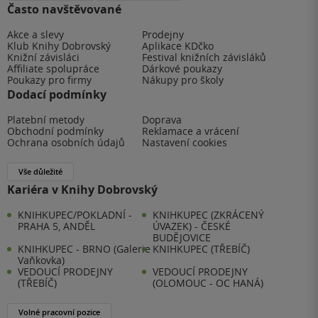
Často navštěvované
Akce a slevy
Prodejny
Klub Knihy Dobrovský
Aplikace KDčko
Knižní závisláci
Festival knižních závisláků
Affiliate spolupráce
Dárkové poukazy
Poukazy pro firmy
Nákupy pro školy
Dodací podmínky
Platební metody
Doprava
Obchodní podmínky
Reklamace a vrácení
Ochrana osobních údajů
Nastavení cookies
Vše důležité
Kariéra v Knihy Dobrovský
KNIHKUPEC/POKLADNÍ -
KNIHKUPEC (ZKRÁCENÝ
PRAHA 5, ANDĚL
ÚVAZEK) - ČESKÉ
BUDĚJOVICE
KNIHKUPEC - BRNO (Galerie
KNIHKUPEC (TŘEBÍČ)
Vaňkovka)
VEDOUCÍ PRODEJNY
VEDOUCÍ PRODEJNY
(TŘEBÍČ)
(OLOMOUC - OC HANÁ)
Volné pracovní pozice