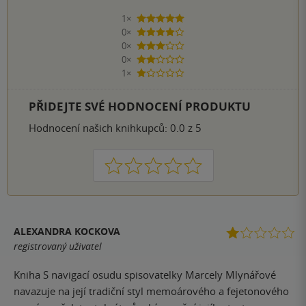
1×
5 hvězdiček
0×
4 hvězdičky
0×
3 hvězdičky
0×
2 hvězdičky
1×
1 hvezdička
PŘIDEJTE SVÉ HODNOCENÍ PRODUKTU
Hodnocení našich knihkupců: 0.0 z 5
1
2
3
4
5
ALEXANDRA KOCKOVA
registrovaný uživatel
Kniha S navigací osudu spisovatelky Marcely Mlynářové
navazuje na její tradiční styl memoárového a fejetonového