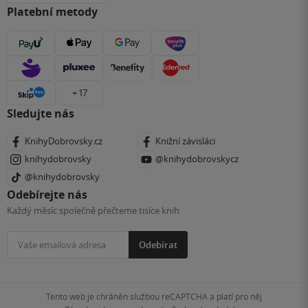
Platební metody
+ 17
Sledujte nás
KnihyDobrovsky.cz
Knižní závisláci
knihydobrovsky
@knihydobrovskycz
@knihydobrovsky
Odebírejte nás
Každý měsíc společně přečteme tisíce knih
Odebírat
Tento web je chráněn službou reCAPTCHA a platí pro něj