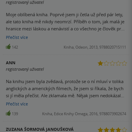
registrovaný uživatel
Moje oblíbená kniha. Poprvé jsem ji četla už před pár lety,
ale tato kniha mě nikdy neomrzí. Příběh o tom, jak malá je
hranice mezi láskou a nenávistí a co všechno je člověk pro
lásku schopný udělat.
Přečíst
více
142
Kniha, Odeon, 2013, 9788020715111
ANN
registrovaný uživatel
Na knihu jsem byla zvědavá, protože se o ní mluví v tolika
anglických a amerických filmech, že jsem si říkala, že bych
si jí měla přečíst. Ale zklamala mě. Nějak jsem nedokázala
do knihy vcítit. Dávám přednost Janě Eyerové a Jane
Přečíst
více
Austenové, toto nebyl můj šálek kávy.
139
Kniha, Edice Knihy Omega, 2016, 9788073902674
ZUZANA ŠORMOVÁ JANOUŠKOVÁ