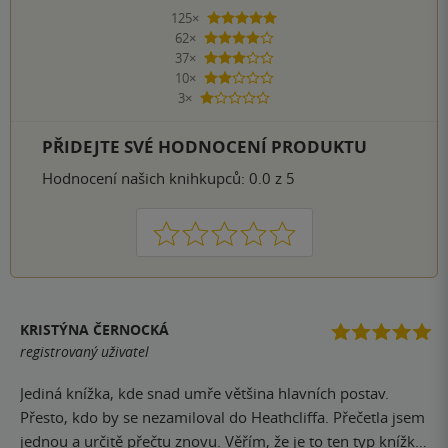
125×
5 hvězdiček
62×
4 hvězdičky
37×
3 hvězdičky
10×
2 hvězdičky
3×
1 hvezdička
PŘIDEJTE SVÉ HODNOCENÍ PRODUKTU
Hodnocení našich knihkupců: 0.0 z 5
1
2
3
4
5
KRISTÝNA ČERNOCKÁ
registrovaný uživatel
Jediná knížka, kde snad umře většina hlavních postav.
Přesto, kdo by se nezamiloval do Heathcliffa. Přečetla jsem
jednou a určitě přečtu znovu. Věřím, že je to ten typ knížku,