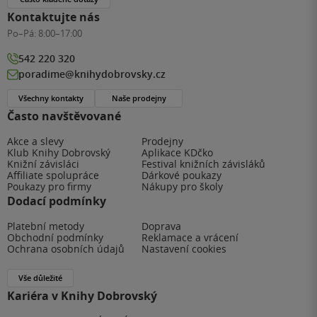
Kontaktujte nás
Po–Pá:
8:00–17:00
542 220 320
poradime@knihydobrovsky.cz
Všechny kontakty
Naše prodejny
Často navštěvované
Akce a slevy
Prodejny
Klub Knihy Dobrovský
Aplikace KDčko
Knižní závisláci
Festival knižních závisláků
Affiliate spolupráce
Dárkové poukazy
Poukazy pro firmy
Nákupy pro školy
Dodací podmínky
Platební metody
Doprava
Obchodní podmínky
Reklamace a vrácení
Ochrana osobních údajů
Nastavení cookies
Vše důležité
Kariéra v Knihy Dobrovský