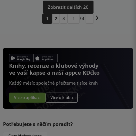
Zobrazit dalších 20
1
2
3
/ 4
Přejít
na
stránku
Knihy, recenze a klubové výhody
ve vaší kapse a naší appce KDčko
Každý měsíc společně přečteme tisíce knih
Více o aplikaci
Více o klubu
Potřebujete s něčím poradit?
Často kladené dotazy