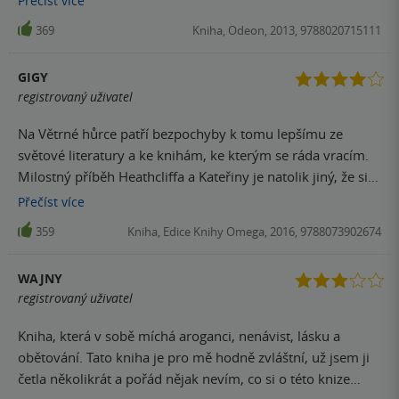
Přečíst
více
napsaný příběh, ale těžko budete v knize hledat postavu,
369
Kniha, Odeon, 2013, 9788020715111
kterou byste si oblíbili.
GIGY
registrovaný uživatel
Na Větrné hůrce patří bezpochyby k tomu lepšímu ze
světové literatury a ke knihám, ke kterým se ráda vracím.
Milostný příběh Heathcliffa a Kateřiny je natolik jiný, že si
ho zamilujete.
Přečíst
více
359
Kniha, Edice Knihy Omega, 2016, 9788073902674
WAJNY
registrovaný uživatel
Kniha, která v sobě míchá aroganci, nenávist, lásku a
obětování. Tato kniha je pro mě hodně zvláštní, už jsem ji
četla několikrát a pořád nějak nevím, co si o této knize