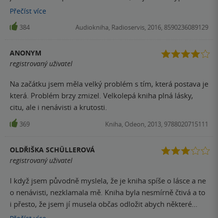
kterou čtete furt dokola a pokaždé si tam něco najdete.
Přečíst
více
Doporučuji!
384
Audiokniha, Radioservis, 2016, 8590236089129
ANONYM
registrovaný uživatel
Na začátku jsem měla velký problém s tím, která postava je
která. Problém brzy zmizel. Velkolepá kniha plná lásky,
citu, ale i nenávisti a krutosti.
369
Kniha, Odeon, 2013, 9788020715111
OLDŘIŠKA SCHÜLLEROVÁ
registrovaný uživatel
I když jsem původně myslela, že je kniha spíše o lásce a ne
o nenávisti, nezklamala mě. Kniha byla nesmírně čtivá a to
i přesto, že jsem jí musela občas odložit abych některé
situace v knize rozdýchala. Je to silný příběh a velmi dobře