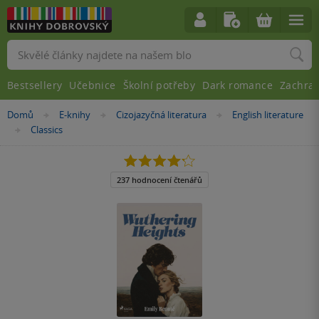
Vyhledávání
Bestsellery
Učebnice
Školní potřeby
Dark romance
Zachra
Nacházíte
Domů
E-knihy
Cizojazyčná literatura
English literature
»
»
»
se
Classics
»
zde:
4.2
z
5
237 hodnocení čtenářů
hvězdiček