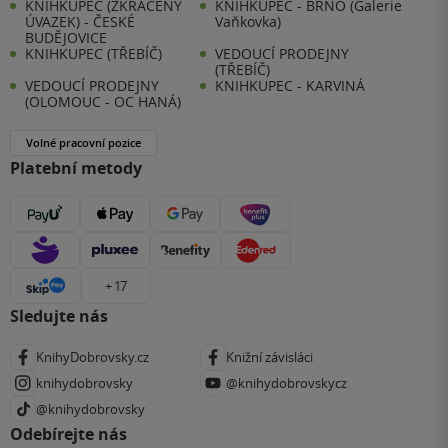
KNIHKUPEC (ZKRÁCENÝ
KNIHKUPEC - BRNO (Galerie
ÚVAZEK) - ČESKÉ
Vaňkovka)
BUDĚJOVICE
KNIHKUPEC (TŘEBÍČ)
VEDOUCÍ PRODEJNY
(TŘEBÍČ)
VEDOUCÍ PRODEJNY
KNIHKUPEC - KARVINÁ
(OLOMOUC - OC HANÁ)
Volné pracovní pozice
Platební metody
+ 17
Sledujte nás
KnihyDobrovsky.cz
Knižní závisláci
knihydobrovsky
@knihydobrovskycz
@knihydobrovsky
Odebírejte nás