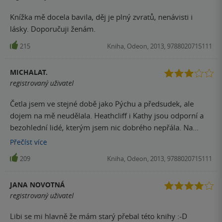
Knížka mě docela bavila, děj je plný zvratů, nenávisti i
lásky. Doporučuji ženám.
215
Kniha, Odeon, 2013, 9788020715111
MICHALAT.
registrovaný uživatel
Četla jsem ve stejné době jako Pýchu a předsudek, ale
dojem na mě neudělala. Heathcliff i Kathy jsou odporní a
bezohlední lidé, kterým jsem nic dobrého nepřála. Na
druhou stranu díky dobře vykreslenému prostředí bažin z
Přečíst
více
celé knížky čiší taková bezútěšná atmosféra, takže je to tak
209
Kniha, Odeon, 2013, 9788020715111
půl na půl.
JANA NOVOTNÁ
registrovaný uživatel
Libi se mi hlavně že mám starý přebal této knihy :-D