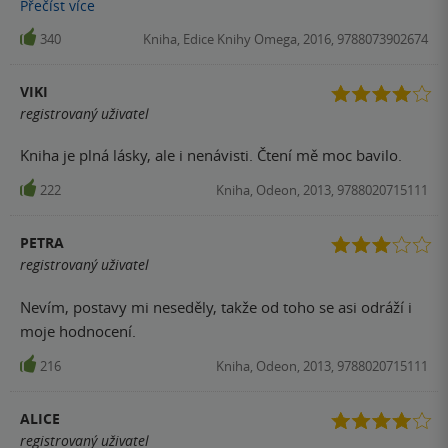
vlastně myslet.
Přečíst
více
340
Kniha, Edice Knihy Omega, 2016, 9788073902674
VIKI
registrovaný uživatel
Kniha je plná lásky, ale i nenávisti. Čtení mě moc bavilo.
222
Kniha, Odeon, 2013, 9788020715111
PETRA
registrovaný uživatel
Nevím, postavy mi neseděly, takže od toho se asi odráží i
moje hodnocení.
216
Kniha, Odeon, 2013, 9788020715111
ALICE
registrovaný uživatel