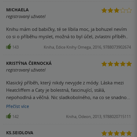
MICHAELA
registrovaný uživatel
Knihu mám od babičky, té se líbila moc, ja bohuzel nevím
co si o příběhu myslet, možná to byl účel, zvlastni příběh..
143
Kniha, Edice Knihy Omega, 2016, 9788073902674
KRISTÝNA ČERNOCKÁ
registrovaný uživatel
Klasický příběh, který nikdy nevyjde z módy. Láska mezi
Heatcliffem a Caty je bolestná, fascinující, stálá,
nepohodlná a věčná. Nic sladkobolného, na co se snadno
zapomene. Vřesoviště, které je platformou pro příběh, je
Přečíst
více
úzce spojeno s životy Bronteových. Vše spojuje jedno
142
Kniha, Odeon, 2013, 9788020715111
kouzlo, které se bude číst po generace.
KS.SEIDLOVA