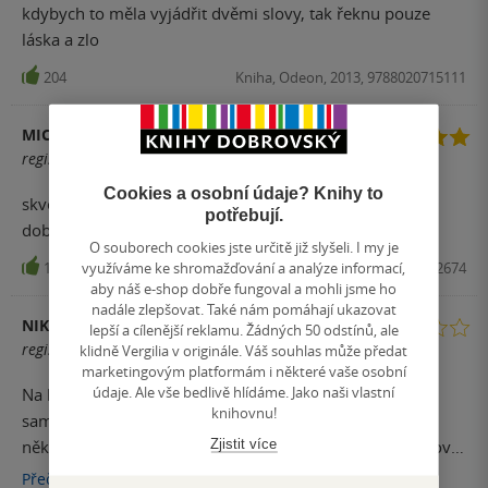
kdybych to měla vyjádřit dvěmi slovy, tak řeknu pouze
láska a zlo
204
Kniha, Odeon, 2013, 9788020715111
MICHAELA VÁŇOVÁ
registrovaný uživatel
Cookies a osobní údaje? Knihy to
skvělá kniha... mluvilo se o ni snad v každém seriálu...
potřebují.
dobrá volba =)
O souborech cookies jste určitě již slyšeli. I my je
využíváme ke shromažďování a analýze informací,
155
Kniha, Edice Knihy Omega, 2016, 9788073902674
aby náš e-shop dobře fungoval a mohli jsme ho
nadále zlepšovat. Také nám pomáhají ukazovat
NIKOLA
lepší a cílenější reklamu. Žádných 50 odstínů, ale
registrovaný uživatel
klidně Vergilia v originále. Váš souhlas může předat
marketingovým platformám i některé vaše osobní
údaje. Ale vše bedlivě hlídáme. Jako naši vlastní
Na knihu jsem četla samé chvalné recenze, ale mě
knihovnu!
samotnou nezaujala. Do čtení jsem se musela nutit a
Zjistit více
některé části mi přišli naprosto nudné, ale našli se i takové,
které mě zaujaly. Celkový dojem, ale nic moc.
Přečíst
více