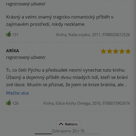
registrovaný uživatel
Krásný a velmi znamý tragicko-romantický příběh v
zajímavém prostředí, nikdy nezklame.
131
Kniha, Naše vojsko, 2011, 9788020612526
ARÍKA
registrovaný uživatel
Ti, co četli Pýchu a předsudek nesmí vynechat tuto knihu.
Úžasný a dojemný příběh dvou mladých lidí, kteří se brání
své lásce. Musím se přiznat, že jsem se knize bránila, ale
po přečtení série After, ve které je kniha několikrát
Přečíst
více
zmiňována, jsem se rozhodla sáhnout po ní. Kniha byla
126
Kniha, Edice Knihy Omega, 2016, 9788073902674
krásně napsána a četla se kupodivu velice dobře. Knihu
jsem přečetla velice rychle a můžu jen doporučit, rozhdoně
jsem dílo nečetla naposledy.
Nahoru
Zobrazeno 20 z 76