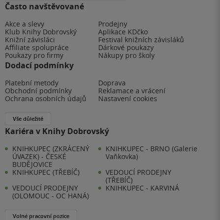
Často navštěvované
Akce a slevy
Prodejny
Klub Knihy Dobrovský
Aplikace KDčko
Knižní závisláci
Festival knižních závisláků
Affiliate spolupráce
Dárkové poukazy
Poukazy pro firmy
Nákupy pro školy
Dodací podmínky
Platební metody
Doprava
Obchodní podmínky
Reklamace a vrácení
Ochrana osobních údajů
Nastavení cookies
Vše důležité
Kariéra v Knihy Dobrovský
KNIHKUPEC (ZKRÁCENÝ
KNIHKUPEC - BRNO (Galerie
ÚVAZEK) - ČESKÉ
Vaňkovka)
BUDĚJOVICE
KNIHKUPEC (TŘEBÍČ)
VEDOUCÍ PRODEJNY
(TŘEBÍČ)
VEDOUCÍ PRODEJNY
KNIHKUPEC - KARVINÁ
(OLOMOUC - OC HANÁ)
Volné pracovní pozice