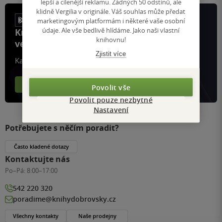
lepší a cílenější reklamu. Žádných 50 odstínů, ale
klidně Vergilia v originále. Váš souhlas může předat
marketingovým platformám i některé vaše osobní
údaje. Ale vše bedlivě hlídáme. Jako naši vlastní
Knihy, recenze a klubové výhody
knihovnu!
ve vaší kapse a naší appce KDčko
Zjistit více
Každý měsíc společně přečteme tisíce knih
Více o aplikaci
Více o klubu
Povolit vše
Povolit pouze nezbytné
Nastavení
Potřebujete s něčím poradit?
Často kladené dotazy
Kontaktujte nás
Po–Pá:
8:00–17:00
542 220 320
poradime@knihydobrovsky.cz
Všechny kontakty
Naše prodejny