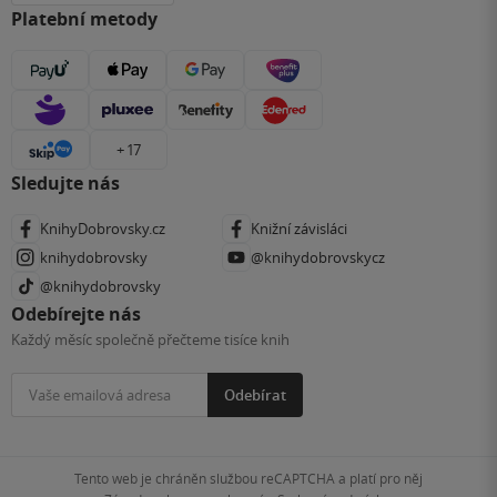
Platební metody
+ 17
Sledujte nás
KnihyDobrovsky.cz
Knižní závisláci
knihydobrovsky
@knihydobrovskycz
@knihydobrovsky
Odebírejte nás
Každý měsíc společně přečteme tisíce knih
Odebírat
Tento web je chráněn službou reCAPTCHA a platí pro něj