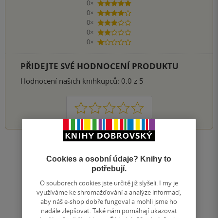
0×
5 hvězdiček
0×
4 hvězdičky
0×
3 hvězdičky
0×
2 hvězdičky
0×
1 hvezdička
PŘIDEJTE SVÉ HODNOCENÍ PRODUKTU
Hodnocení našich knihkupců: 0.0 z 5
1
2
3
4
5
Nahoru
Cookies a osobní údaje? Knihy to
Zobrazeno 20 z 20
potřebují.
1
/ 1
Přejít
O souborech cookies jste určitě již slyšeli. I my je
na
využíváme ke shromažďování a analýze informací,
stránku
aby náš e-shop dobře fungoval a mohli jsme ho
nadále zlepšovat. Také nám pomáhají ukazovat