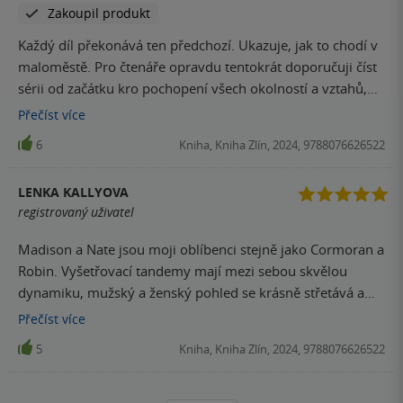
Zakoupil produkt
leccos schovala, takže další díl určitě nevynechám.
Každý díl překonává ten předchozí. Ukazuje, jak to chodí v
maloměstě. Pro čtenáře opravdu tentokrát doporučuji číst
sérii od začátku kro pochopení všech okolností a vztahů,
nicméně dá se to i vyčíst, neboť autorka to umí krátce
Přečíst
více
připomenout aniž by to odvádělo pozornost od aktuálního
6
Kniha, Kniha Zlín, 2024, 9788076626522
děje
LENKA KALLYOVA
registrovaný uživatel
Madison a Nate jsou moji oblíbenci stejně jako Cormoran a
Robin. Vyšetřovací tandemy mají mezi sebou skvělou
dynamiku, mužský a ženský pohled se krásně střetává a
prolíná. Lost Creek je opravdu místo, kde lišky nejen dávají
Přečíst
více
dobrou noc, ale taky tam neradno bydlet. Začíná to tam
5
Kniha, Kniha Zlín, 2024, 9788076626522
vypadat podobně jako v Midsommeru. Bavilo opět a opět
hodně !