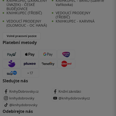
KNIHKUPEC (ZKRÁCENÝ
KNIHKUPEC - BRNO (Galerie
ÚVAZEK) - ČESKÉ
Vaňkovka)
BUDĚJOVICE
KNIHKUPEC (TŘEBÍČ)
VEDOUCÍ PRODEJNY
(TŘEBÍČ)
VEDOUCÍ PRODEJNY
KNIHKUPEC - KARVINÁ
(OLOMOUC - OC HANÁ)
Volné pracovní pozice
Platební metody
+ 17
Sledujte nás
KnihyDobrovsky.cz
Knižní závisláci
knihydobrovsky
@knihydobrovskycz
@knihydobrovsky
Odebírejte nás