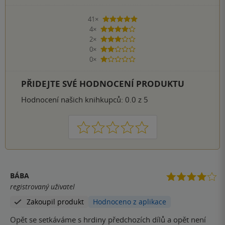
41×
5 hvězdiček
4×
4 hvězdičky
2×
3 hvězdičky
0×
2 hvězdičky
0×
1 hvezdička
PŘIDEJTE SVÉ HODNOCENÍ PRODUKTU
Hodnocení našich knihkupců: 0.0 z 5
1
2
3
4
5
BÁBA
registrovaný uživatel
Zakoupil produkt
Hodnoceno z aplikace
Opět se setkáváme s hrdiny předchozích dílů a opět není