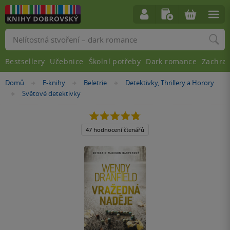
Vyhledávání
Bestsellery
Učebnice
Školní potřeby
Dark romance
Zachra
Nacházíte
Domů
E-knihy
Beletrie
Detektivky, Thrillery a Horory
»
»
»
se
Světové detektivky
»
zde:
4.8
z
5
47 hodnocení čtenářů
hvězdiček