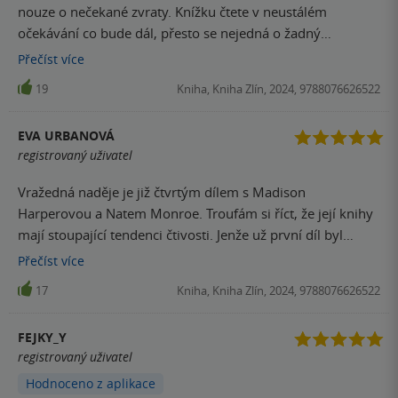
nouze o nečekané zvraty. Knížku čtete v neustálém
očekávání co bude dál, přesto se nejedná o žadný
psychothriler kdy ani nedýcháte a hrozí infarkt. Napětí je
Přečíst
více
dávkováno tak akorát na hraně. Pro mne jedinou vadou na
19
Kniha, Kniha Zlín, 2024, 9788076626522
kráse autorčiných knih je časté a poněkud kostrbaté
objasňování předchozích událostí života hlavních hrdinů
EVA URBANOVÁ
této série.
registrovaný uživatel
Vražedná naděje je již čtvrtým dílem s Madison
Harperovou a Natem Monroe. Troufám si říct, že její knihy
mají stoupající tendenci čtivosti. Jenže už první díl byl
skvělý a tak nemám kam stoupat. Je jen málo knih za které
Přečíst
více
dám ruku do ohně, tato je jedna z nich. Nate vyšetřuje
17
Kniha, Kniha Zlín, 2024, 9788076626522
starý odložený případ jako soukromé očko. Případ starý 6
let. Madison oproti tomu vyšetřuje vraždu mladé ženy
FEJKY_Y
Terri, kterou najdou v posteli s prostřelenou hlavou. Milá
registrovaný uživatel
žena, která neměla s nikým konflikty… Na scénu vyplouvají
Hodnoceno z aplikace
nové a nové skutečnosti ztracení Ruby a Olivera. Babička s