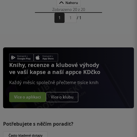
Nahoru
Zobrazeno 20 z 20
1
/ 1
Přejít
na
stránku
Knihy, recenze a klubové výhody
ve vaší kapse a naší appce KDčko
Každý měsíc společně přečteme tisíce knih
Více o aplikaci
Více o klubu
Potřebujete s něčím poradit?
Často kladené dotazy