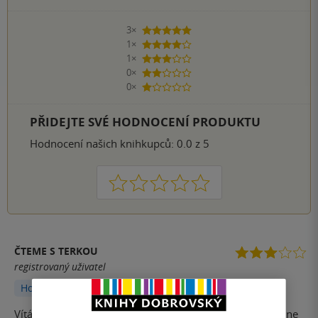
3×
5 hvězdiček
1×
4 hvězdičky
1×
3 hvězdičky
0×
2 hvězdičky
0×
1 hvezdička
PŘIDEJTE SVÉ HODNOCENÍ PRODUKTU
Hodnocení našich knihkupců: 0.0 z 5
1
2
3
4
5
ČTEME S TERKOU
registrovaný uživatel
Hodnoceno z aplikace
Vítám vás u dnešní recenze. Tentokrát se podíváme, asi ne