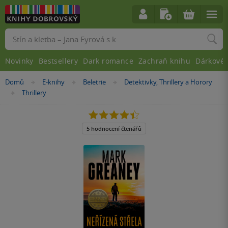
Vyhledávání
Novinky
Bestsellery
Dark romance
Zachraň knihu
Dárkové 
Nacházíte
Domů
E-knihy
Beletrie
Detektivky, Thrillery a Horory
»
»
»
se
Thrillery
»
zde:
4.4
z
5
5 hodnocení čtenářů
hvězdiček