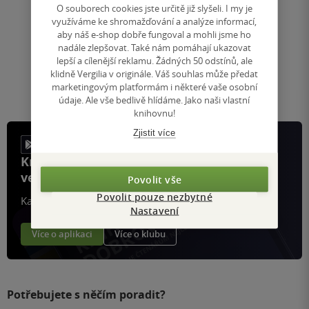
O souborech cookies jste určitě již slyšeli. I my je
využíváme ke shromažďování a analýze informací,
Nahoru
aby náš e-shop dobře fungoval a mohli jsme ho
Zobrazeno 20 z 20
nadále zlepšovat. Také nám pomáhají ukazovat
1
/ 1
lepší a cílenější reklamu. Žádných 50 odstínů, ale
Přejít
klidně Vergilia v originále. Váš souhlas může předat
na
marketingovým platformám i některé vaše osobní
stránku
údaje. Ale vše bedlivě hlídáme. Jako naši vlastní
knihovnu!
Zjistit více
Knihy, recenze a klubové výhody
ve vaší kapse a naší appce KDčko
Povolit vše
Povolit pouze nezbytné
Každý měsíc společně přečteme tisíce knih
Nastavení
Více o aplikaci
Více o klubu
Potřebujete s něčím poradit?