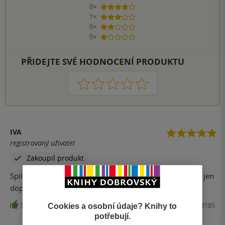
0×
4 hvězdičky
1×
3 hvězdičky
0×
2 hvězdičky
0×
1 hvezdička
PŘIDEJTE SVÉ HODNOCENÍ PRODUKTU
1
2
3
4
5
IVA
registrovaný uživatel
Zakoupil produkt
Spilko je úžasný autor a všechny jeho knihy mohu jen a jen
doporučit, především těm, kteří jsou "na cestě k sobě".
3
Kniha, Trans World Tour, 2018, 9788087913185
Cookies a osobní údaje? Knihy to
potřebují.