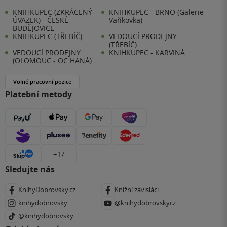
KNIHKUPEC (ZKRÁCENÝ
KNIHKUPEC - BRNO (Galerie
ÚVAZEK) - ČESKÉ
Vaňkovka)
BUDĚJOVICE
KNIHKUPEC (TŘEBÍČ)
VEDOUCÍ PRODEJNY
(TŘEBÍČ)
VEDOUCÍ PRODEJNY
KNIHKUPEC - KARVINÁ
(OLOMOUC - OC HANÁ)
Volné pracovní pozice
Platební metody
+ 17
Sledujte nás
KnihyDobrovsky.cz
Knižní závisláci
knihydobrovsky
@knihydobrovskycz
@knihydobrovsky