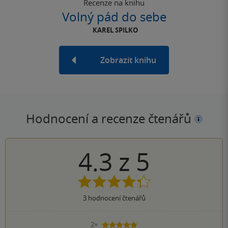
Recenze na knihu
Volný pád do sebe
KAREL SPILKO
Zobrazit knihu
Hodnocení a recenze čtenářů
4.3
z
5
3
hodnocení čtenářů
2×
5 hvězdiček