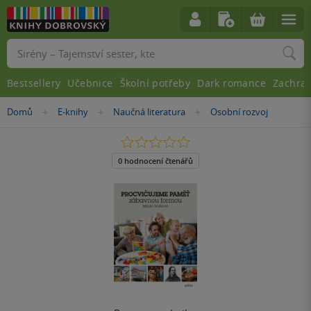
Vyhledávání
Bestsellery
Učebnice
Školní potřeby
Dark romance
Zachra
Nacházíte
Domů
E-knihy
Naučná literatura
Osobní rozvoj
»
»
»
se
zde:
0.0
z
5
0 hodnocení čtenářů
hvězdiček