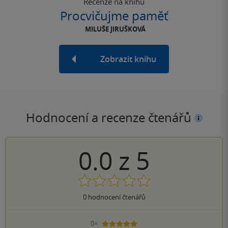
Recenze na knihu
Procvičujme paměť
MILUŠE JIRUŠKOVÁ
Zobrazit knihu
Hodnocení a recenze čtenářů
0.0
z
5
0
hodnocení čtenářů
0×
5 hvězdiček