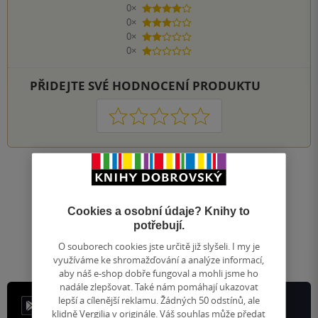
0×
4 hvězdičky
0×
3 hvězdičky
0×
2 hvězdičky
0×
1 hvezdička
PŘIDEJTE SVÉ HODNOCENÍ PRODUKTU
1
2
3
4
5
Nahoru
Zobrazeno 20 z 20
Cookies a osobní údaje? Knihy to
1
/ 1
Přejít
potřebují.
na
O souborech cookies jste určitě již slyšeli. I my je
stránku
využíváme ke shromažďování a analýze informací,
aby náš e-shop dobře fungoval a mohli jsme ho
nadále zlepšovat. Také nám pomáhají ukazovat
lepší a cílenější reklamu. Žádných 50 odstínů, ale
klidně Vergilia v originále. Váš souhlas může předat