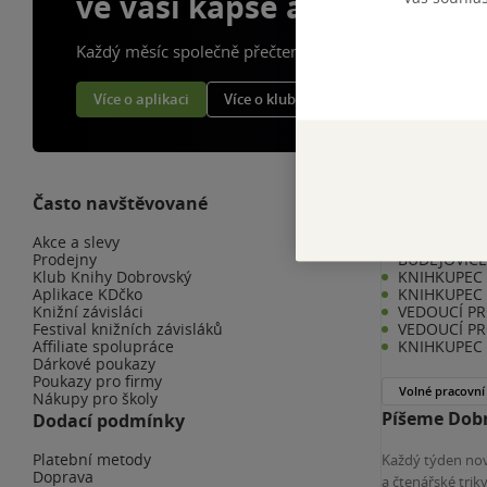
ve vaší kapse a naší appce
Každý měsíc společně přečteme tisíce knih
Více o aplikaci
Více o klubu
Často navštěvované
Kariéra v K
Akce a slevy
KNIHKUPEC 
Prodejny
BUDĚJOVIC
Klub Knihy Dobrovský
KNIHKUPEC -
Aplikace KDčko
KNIHKUPEC 
Knižní závisláci
VEDOUCÍ PR
Festival knižních závisláků
VEDOUCÍ PR
Affiliate spolupráce
KNIHKUPEC 
Dárkové poukazy
Poukazy pro firmy
Volné pracovní
Nákupy pro školy
Píšeme Dobr
Dodací podmínky
Platební metody
Každý týden nov
Doprava
a čtenářské tri