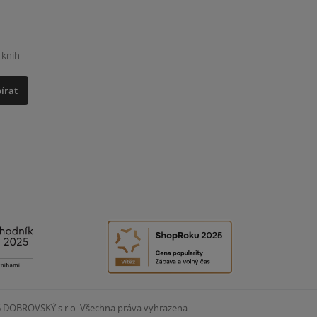
 knih
írat
6
DOBROVSKÝ s.r.o. Všechna práva vyhrazena.