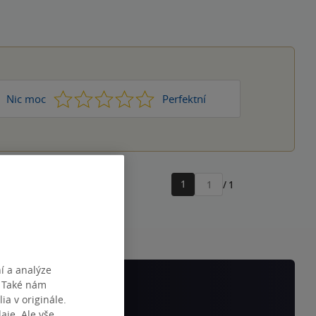
1
2
3
4
5
Nic moc
Perfektní
1
/ 1
Přejít
na
stránku
í a analýze
. Také nám
ia v originále.
je. Ale vše