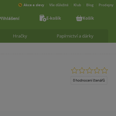
Akce a slevy
Vše důležité
Klub
Blog
Prodejny
E-košík
Košík
Přihlášení
Hračky
Papírnictví a dárky
0.0
z
5
0 hodnocení čtenářů
hvězdiček