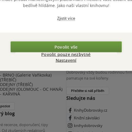
 KDčko
bedlivě hlídáme. Jako naši vlastní knihovnu!
Zjistit více
Povolit vše
Povolit pouze nezbytné
nihy Dobrovský
Více o nás
Nastavení
(ZKRÁCENÝ ÚVAZEK) - ČESKÉ
Spojuje nás nejen láska ke knihám. K
E
Dobrovský vždy budou rodinnou firm
 BRNO (Galerie Vaňkovka)
pamatuje na své kořeny.
(TŘEBÍČ)
ODEJNY (TŘEBÍČ)
ODEJNY (OLOMOUC - OC HANÁ)
Přečtěte si náš příběh
- KARVINÁ
Sledujte nás
 pozice
KnihyDobrovsky.cz
ý blog
Knižní závisláci
é recenze, doporučení, tipy
knihydobrovsky
ky. Od zkušených redaktorů