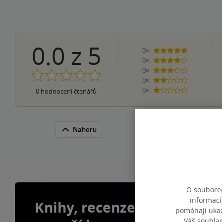
0.0
z
5
0×
5 hvězdiček
0×
4 hvězdičky
0×
3 hvězdičky
0×
2 hvězdičky
0×
0
hodnocení čtenářů
1 hvezdička
Nahoru
O souborec
informací
Knihy, recenze a klubové 
pomáhají ukazo
Váš souhla