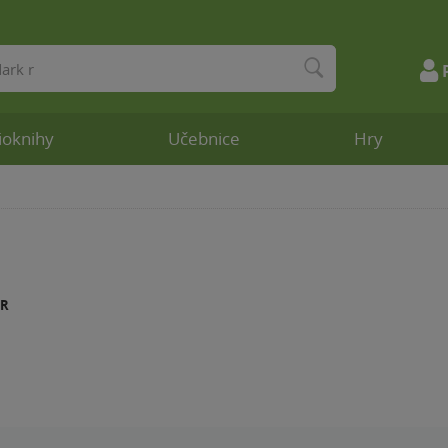
ioknihy
Učebnice
Hry
GR