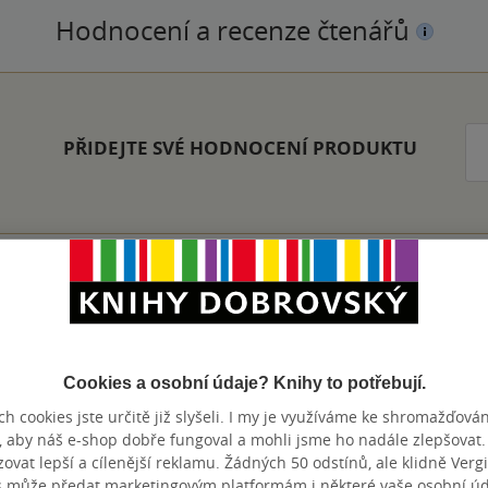
Hodnocení a recenze čtenářů
PŘIDEJTE SVÉ HODNOCENÍ PRODUKTU
Zobrazeno 20 z 20
Cookies a osobní údaje? Knihy to potřebují.
h cookies jste určitě již slyšeli. I my je využíváme ke shromažďován
, aby náš e-shop dobře fungoval a mohli jsme ho nadále zlepšovat
výhody
vat lepší a cílenější reklamu. Žádných 50 odstínů, ale klidně Vergil
s může předat marketingovým platformám i některé vaše osobní úda