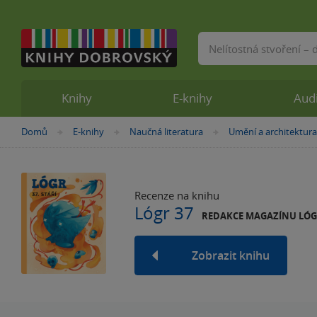
Vyhledávání
Knihy
E-knihy
Aud
Nacházíte
Domů
E-knihy
Naučná literatura
Umění a architektura
»
»
»
se
zde:
Recenze na knihu
Lógr 37
REDAKCE MAGAZÍNU LÓ
Zobrazit knihu