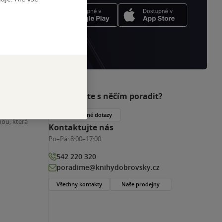
Potřebujete s něčím poradit?
nihy
Často kladené dotazy
ou, která
Kontaktujte nás
Po–Pá:
8:00–17:00
542 220 320
poradime@knihydobrovsky.cz
Všechny kontakty
Naše prodejny