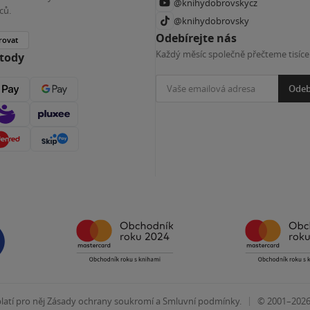
@knihydobrovskycz
ců.
@knihydobrovsky
Odebírejte nás
rovat
Každý měsíc společně přečteme tisíce
etody
Odeb
|
atí pro něj
Zásady ochrany soukromí
a
Smluvní podmínky
.
© 2001–202