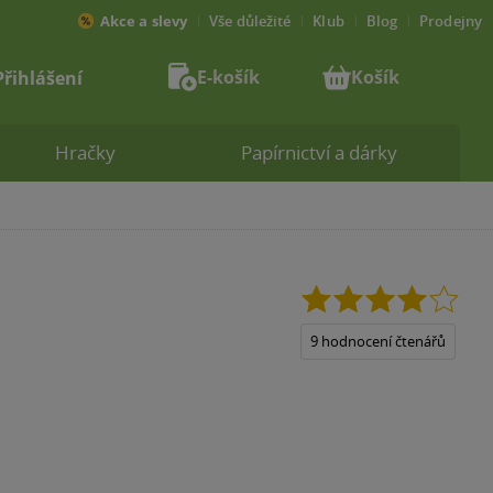
Akce a slevy
Vše důležité
Klub
Blog
Prodejny
E-košík
Košík
Přihlášení
Hračky
Papírnictví a dárky
4.0
z
5
9 hodnocení čtenářů
hvězdiček