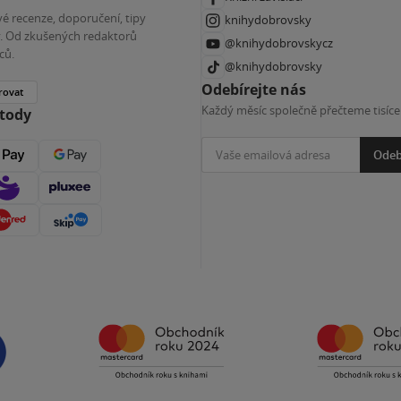
é recenze, doporučení, tipy
knihydobrovsky
ky. Od zkušených redaktorů
@knihydobrovskycz
ců.
@knihydobrovsky
Odebírejte nás
rovat
Každý měsíc společně přečteme tisíce
etody
Odeb