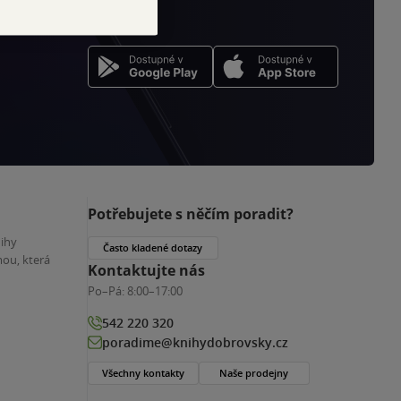
Potřebujete s něčím poradit?
nihy
Často kladené dotazy
ou, která
Kontaktujte nás
Po–Pá:
8:00–17:00
542 220 320
poradime@knihydobrovsky.cz
Všechny kontakty
Naše prodejny