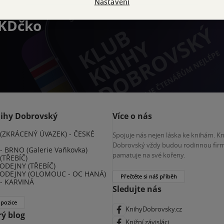
Nastavení
výhody
 KDčko
nihy Dobrovský
Více o nás
(ZKRÁCENÝ ÚVAZEK) - ČESKÉ
Spojuje nás nejen láska ke knihám. K
E
Dobrovský vždy budou rodinnou firm
 BRNO (Galerie Vaňkovka)
pamatuje na své kořeny.
(TŘEBÍČ)
ODEJNY (TŘEBÍČ)
ODEJNY (OLOMOUC - OC HANÁ)
Přečtěte si náš příběh
- KARVINÁ
Sledujte nás
 pozice
KnihyDobrovsky.cz
ý blog
Knižní závisláci