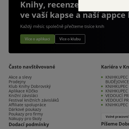
Knihy, recenze a klubové 
ve vaší kapse a naší appce
Každý měsíc společně přečteme tisíce knih
Více o aplikaci
Více o klubu
Často navštěvované
Kariéra v K
Akce a slevy
KNIHKUPEC 
Prodejny
BUDĚJOVIC
Klub Knihy Dobrovský
KNIHKUPEC -
Aplikace KDčko
KNIHKUPEC 
Knižní závisláci
VEDOUCÍ PR
Festival knižních závisláků
VEDOUCÍ PR
Affiliate spolupráce
KNIHKUPEC 
Dárkové poukazy
Poukazy pro firmy
Volné pracovní
Nákupy pro školy
Píšeme Dobr
Dodací podmínky