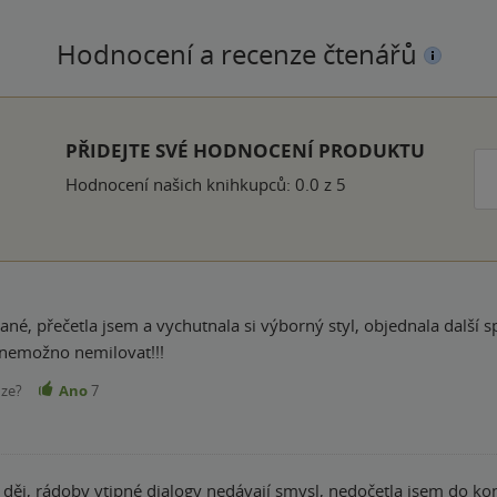
Hodnocení a recenze čtenářů
PŘIDEJTE SVÉ HODNOCENÍ PRODUKTU
Hodnocení našich knihkupců: 0.0 z 5
učitelku a její rodinu nemožno nemilovat!!!
nze?
Ano
7
děj, rádoby vtipné dialogy nedávají smysl, nedočetla jsem do ko