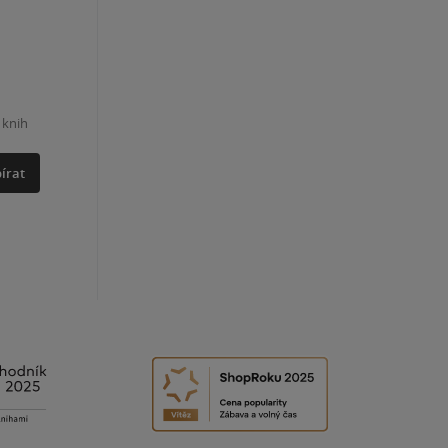
 knih
írat