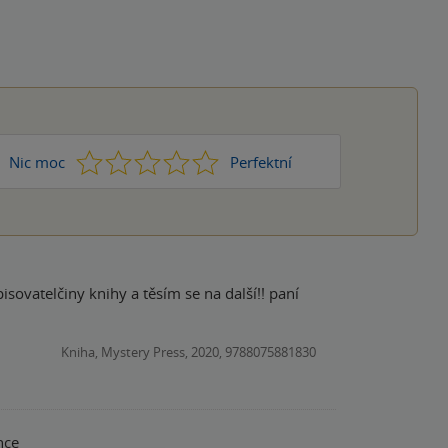
1
2
3
4
5
Nic moc
Perfektní
Kniha, Mystery Press, 2020, 9788075881830
nce