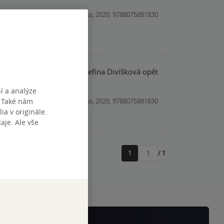
Kniha, Mystery Press, 2020, 9788075881830
, přečteno za dva dny.Josefina Divíšková opět
í a analýze
. Také nám
Kniha, Mystery Press, 2020, 9788075881830
ia v originále.
je. Ale vše
1
/ 1
Přejít
na
stránku