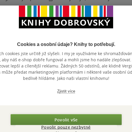
nze?
Ano
6
ká detektivka od Marie Rejfove.Skvela pro odreagování i pobavení
Cookies a osobní údaje? Knihy to potřebují.
na na další knihu.
h cookies jste určitě již slyšeli. I my je využíváme ke shromažďován
, aby náš e-shop dobře fungoval a mohli jsme ho nadále zlepšovat
nze?
Ano
4
vat lepší a cílenější reklamu. Žádných 50 odstínů, ale klidně Vergil
s může předat marketingovým platformám i některé vaše osobní úda
bedlivě hlídáme. Jako naši vlastní knihovnu!
Zjistit více
Zobrazeno 20 z 20
Povolit vše
Povolit pouze nezbytné