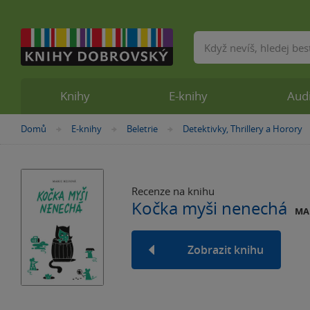
Vyhledávání
Knihy
E-knihy
Aud
Nacházíte
Domů
E-knihy
Beletrie
Detektivky, Thrillery a Horory
»
»
»
se
zde:
Recenze na knihu
Kočka myši nenechá
MA
Zobrazit knihu