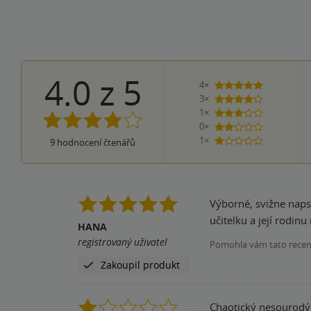
4.0
z
5
4×
5 hvězdiček
3×
4 hvězdičky
1×
3 hvězdičky
0×
2 hvězdičky
1×
9
hodnocení čtenářů
1 hvezdička
Výborné, svižne napsané, přečetla jsem a vychutnala si výborný styl, objednala další spisovatelčiny knihy a těsím se na další!! paní
HANA
registrovaný uživatel
Pomohla vám tato rece
Zakoupil produkt
Chaotický nesourodý 