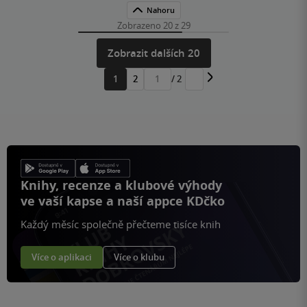
Nahoru
Zobrazeno 20 z 29
Zobrazit dalších 20
1
2
/ 2
Přejít
na
stránku
Knihy, recenze a klubové výhody
ve vaší kapse a naší appce KDčko
Každý měsíc společně přečteme tisíce knih
Více o aplikaci
Více o klubu