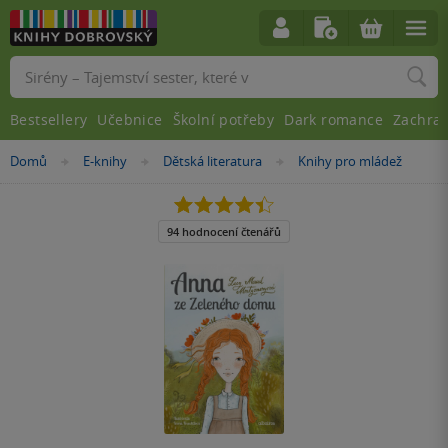
Vyhledávání
Bestsellery
Učebnice
Školní potřeby
Dark romance
Zachra
Nacházíte
Domů
E-knihy
Dětská literatura
Knihy pro mládež
»
»
»
se
zde:
4.4
z
5
94 hodnocení čtenářů
hvězdiček