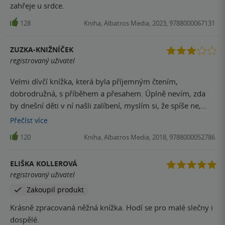
zahřeje u srdce.
128
Kniha, Albatros Media, 2023, 9788000067131
ZUZKA-KNIŽNÍČEK
registrovaný uživatel
Velmi dívčí knížka, která byla příjemným čtením,
dobrodružná, s příběhem a přesahem. Úplně nevím, zda
by dnešní děti v ní našli zalíbení, myslím si, že spíše ne,
bohužel. Knížka je to velmi milá, ale nepatří mezi mé
Přečíst
více
nejoblíbenější, v tomto jdu asi trošku proti proudu (ostatní
120
Kniha, Albatros Media, 2018, 9788000052786
na ni mají jen a jen chválu), ale je to tak, nadšení se u mě
nekonalo. Další díl (Anna z Avonlea) jsem už nečetla a číst
ELIŠKA KOLLEROVÁ
pravděpodobně nebudu.
registrovaný uživatel
Zakoupil produkt
Krásně zpracovaná něžná knížka. Hodí se pro malé slečny i
dospělé.