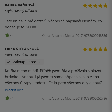
RADKA VAŇKOVÁ
registrovaný uživatel
Tato kniha je mé dětství! Nádherně napsaná! Nemám, co
dodat. Je to ACH!!!
44
Kniha, Albatros Media, 2017, 9788000048536
ERIKA ŠTĚPÁNKOVÁ
registrovaný uživatel
Zakoupil produkt
Knížka mého mládí. Příběh jsem žila a prožívala s hlavní
hrdinkou Annou. I já jsem si sama připadala jako Anna.
Všechny útrapy i radosti. Četla jsem všechny díly a doufám,
že i dcery budou mít tyto knížky rády. Právě tuto knížku
Přečíst
více
jsem dceři koupila a těším se na další pokračování.
44
Kniha, Albatros Media, 2018, 9788000052786