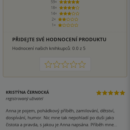
59×
5 hvězdiček
18×
4 hvězdičky
14×
3 hvězdičky
2×
2 hvězdičky
1×
1 hvezdička
PŘIDEJTE SVÉ HODNOCENÍ PRODUKTU
Hodnocení našich knihkupců: 0.0 z 5
1
2
3
4
5
KRISTÝNA ČERNOCKÁ
registrovaný uživatel
Anna je pojem, pohádkový příběh, zamilování, dětství,
dospívání, humor. Nic mne tak nepohladí po duši jako
čistota a pravda, s jakou je Anna napsána. Příběh mne