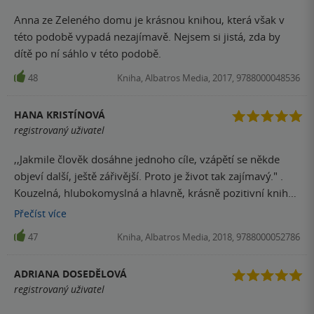
Anna ze Zeleného domu je krásnou knihou, která však v
této podobě vypadá nezajímavě. Nejsem si jistá, zda by
dítě po ní sáhlo v této podobě.
48
Kniha, Albatros Media, 2017, 9788000048536
HANA KRISTÍNOVÁ
registrovaný uživatel
,,Jakmile člověk dosáhne jednoho cíle, vzápětí se někde
objeví další, ještě zářivější. Proto je život tak zajímavý." .
Kouzelná, hlubokomyslná a hlavně, krásně pozitivní kniha.
Annu od prvního okamžiku zbožňuju, nikdy si nestěžuje, za
Přečíst
více
vším, dětsky, skoro až naivně, vidí jen to dobré, i když si
47
Kniha, Albatros Media, 2018, 9788000052786
vytrpěla víc než dost a na všechno byla sama. Ukecaná a
když chvíli mlčí, tak je to jen s jejím velkým vypětím sil.
ADRIANA DOSEDĚLOVÁ
Dost mi připomíná Pipi Dlohou Punčochu. Každopádně její
registrovaný uživatel
představivost nemá hranice a dle mého názoru by to tak
mělo být a nejen u dětí. Tato kniha mě totálně dostala.