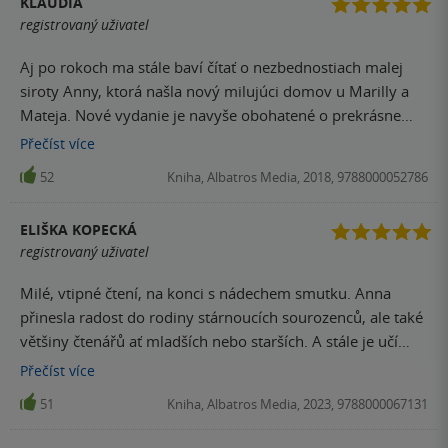
KLAUDIA
registrovaný uživatel
Aj po rokoch ma stále baví čítať o nezbednostiach malej
siroty Anny, ktorá našla nový milujúci domov u Marilly a
Mateja. Nové vydanie je navyše obohatené o prekrásne
ilustrácie. Vďaka nim si tento príbeh určite získa veľa
Přečíst
více
nových čitateľov aj medzi mladšou generáciou.
52
Kniha, Albatros Media, 2018, 9788000052786
ELIŠKA KOPECKÁ
registrovaný uživatel
Milé, vtipné čtení, na konci s nádechem smutku. Anna
přinesla radost do rodiny stárnoucích sourozenců, ale také
většiny čtenářů ať mladších nebo starších. A stále je učí
dívat se kolem sebe, vnímat krásu přírody, uzavírat
Přečíst
více
přátelství, radovat se bez výhrad. Knihu posouvám na
51
Kniha, Albatros Media, 2023, 9788000067131
přečtení k dceři, je ve věku Anny, když přišla do Zeleného
domu.