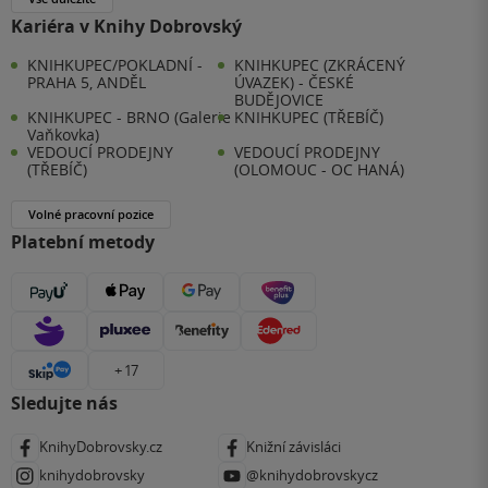
Kariéra v Knihy Dobrovský
KNIHKUPEC/POKLADNÍ -
KNIHKUPEC (ZKRÁCENÝ
PRAHA 5, ANDĚL
ÚVAZEK) - ČESKÉ
BUDĚJOVICE
KNIHKUPEC - BRNO (Galerie
KNIHKUPEC (TŘEBÍČ)
Vaňkovka)
VEDOUCÍ PRODEJNY
VEDOUCÍ PRODEJNY
(TŘEBÍČ)
(OLOMOUC - OC HANÁ)
Volné pracovní pozice
Platební metody
+ 17
Sledujte nás
KnihyDobrovsky.cz
Knižní závisláci
knihydobrovsky
@knihydobrovskycz