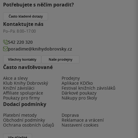
Potřebujete s něčím poradit?
Často kladené dotazy
Kontaktujte nás
Po–Pá:
8:00–17:00
542 220 320
poradime@knihydobrovsky.cz
Všechny kontakty
Naše prodejny
Často navštěvované
Akce a slevy
Prodejny
Klub Knihy Dobrovský
Aplikace KDčko
Knižní závisláci
Festival knižních závisláků
Affiliate spolupráce
Dárkové poukazy
Poukazy pro firmy
Nákupy pro školy
Dodací podmínky
Platební metody
Doprava
Obchodní podmínky
Reklamace a vrácení
Ochrana osobních údajů
Nastavení cookies
Vše důležité