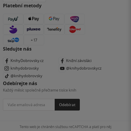
Platební metody
+ 17
Sledujte nás
KnihyDobrovsky.cz
Knižní závisláci
knihydobrovsky
@knihydobrovskycz
@knihydobrovsky
Odebírejte nás
Každý měsíc společně přečteme tisíce knih
Odebírat
Tento web je chráněn službou reCAPTCHA a platí pro něj