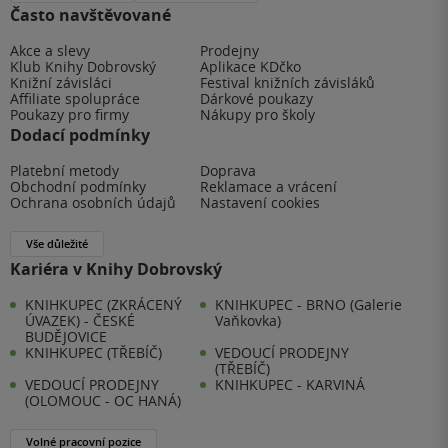
Často navštěvované
Akce a slevy
Prodejny
Klub Knihy Dobrovský
Aplikace KDčko
Knižní závisláci
Festival knižních závisláků
Affiliate spolupráce
Dárkové poukazy
Poukazy pro firmy
Nákupy pro školy
Dodací podmínky
Platební metody
Doprava
Obchodní podmínky
Reklamace a vrácení
Ochrana osobních údajů
Nastavení cookies
Vše důležité
Kariéra v Knihy Dobrovský
KNIHKUPEC (ZKRÁCENÝ
KNIHKUPEC - BRNO (Galerie
ÚVAZEK) - ČESKÉ
Vaňkovka)
BUDĚJOVICE
KNIHKUPEC (TŘEBÍČ)
VEDOUCÍ PRODEJNY
(TŘEBÍČ)
VEDOUCÍ PRODEJNY
KNIHKUPEC - KARVINÁ
(OLOMOUC - OC HANÁ)
Volné pracovní pozice