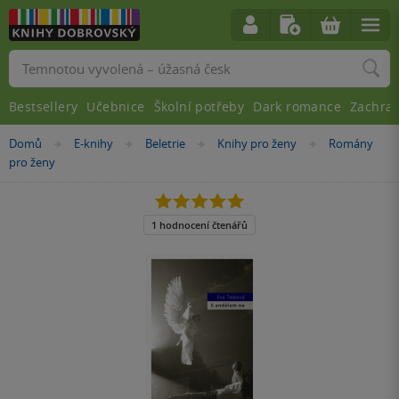
Vyhledávání
Bestsellery
Učebnice
Školní potřeby
Dark romance
Zachra
Nacházíte
Domů
E-knihy
Beletrie
Knihy pro ženy
Romány
»
»
»
»
se
pro ženy
zde:
5.0
z
5
1 hodnocení čtenářů
hvězdiček