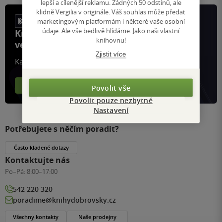
lepší a cílenější reklamu. Žádných 50 odstínů, ale
klidně Vergilia v originále. Váš souhlas může předat
marketingovým platformám i některé vaše osobní
údaje. Ale vše bedlivě hlídáme. Jako naši vlastní
Knihy, recenze a klubové výhody
knihovnu!
ve vaší kapse a naší appce KDčko
Zjistit více
Každý měsíc společně přečteme tisíce knih
Více o aplikaci
Více o klubu
Povolit vše
Povolit pouze nezbytné
Nastavení
Potřebujete s něčím poradit?
Často kladené dotazy
Kontaktujte nás
Po–Pá:
8:00–17:00
542 220 320
poradime@knihydobrovsky.cz
Všechny kontakty
Naše prodejny