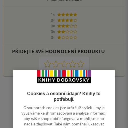
1×
5 hvězdiček
0×
4 hvězdičky
0×
3 hvězdičky
0×
2 hvězdičky
0×
1 hvezdička
PŘIDEJTE SVÉ HODNOCENÍ PRODUKTU
1
2
3
4
5
Nahoru
Cookies a osobní údaje? Knihy to
Zobrazeno 20 z 20
potřebují.
1
/ 1
Přejít
O souborech cookies jste určitě již slyšeli. I my je
na
využíváme ke shromažďování a analýze informací,
stránku
aby náš e-shop dobře fungoval a mohli jsme ho
nadále zlepšovat. Také nám pomáhají ukazovat