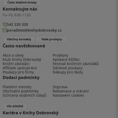
Často kladené dotazy
Kontaktujte nás
Po–Pá:
8:00–17:00
542 220 320
poradime@knihydobrovsky.cz
Všechny kontakty
Naše prodejny
Často navštěvované
Akce a slevy
Prodejny
Klub Knihy Dobrovský
Aplikace KDčko
Knižní závisláci
Festival knižních závisláků
Affiliate spolupráce
Dárkové poukazy
Poukazy pro firmy
Nákupy pro školy
Dodací podmínky
Platební metody
Doprava
Obchodní podmínky
Reklamace a vrácení
Ochrana osobních údajů
Nastavení cookies
Vše důležité
Kariéra v Knihy Dobrovský