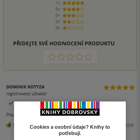
1×
5 hvězdiček
0×
4 hvězdičky
0×
3 hvězdičky
0×
2 hvězdičky
0×
1 hvezdička
PŘIDEJTE SVÉ HODNOCENÍ PRODUKTU
1
2
3
4
5
DOMINIK KOTYZA
registrovaný uživatel
Zakoupil produkt
Poučné a určitě využiji znalosti pana Duška.
5
Kniha, Grada, 2014, 9788024754338
Cookies a osobní údaje? Knihy to
potřebují.