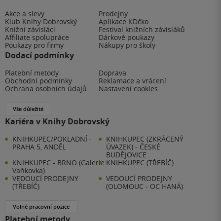
Akce a slevy
Prodejny
Klub Knihy Dobrovský
Aplikace KDčko
Knižní závisláci
Festival knižních závisláků
Affiliate spolupráce
Dárkové poukazy
Poukazy pro firmy
Nákupy pro školy
Dodací podmínky
Platební metody
Doprava
Obchodní podmínky
Reklamace a vrácení
Ochrana osobních údajů
Nastavení cookies
Vše důležité
Kariéra v Knihy Dobrovský
KNIHKUPEC/POKLADNÍ -
KNIHKUPEC (ZKRÁCENÝ
PRAHA 5, ANDĚL
ÚVAZEK) - ČESKÉ
BUDĚJOVICE
KNIHKUPEC - BRNO (Galerie
KNIHKUPEC (TŘEBÍČ)
Vaňkovka)
VEDOUCÍ PRODEJNY
VEDOUCÍ PRODEJNY
(TŘEBÍČ)
(OLOMOUC - OC HANÁ)
Volné pracovní pozice
Platební metody