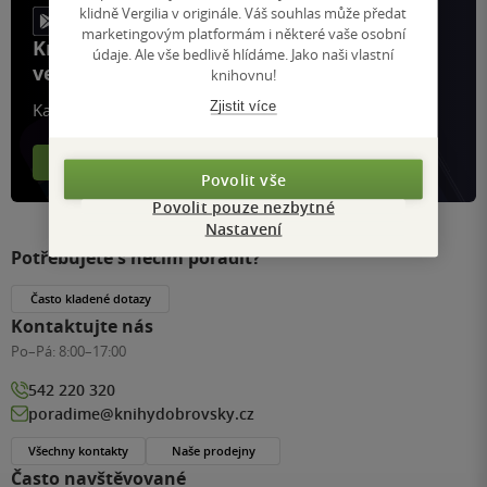
klidně Vergilia v originále. Váš souhlas může předat
marketingovým platformám i některé vaše osobní
Knihy, recenze a klubové výhody
údaje. Ale vše bedlivě hlídáme. Jako naši vlastní
ve vaší kapse a naší appce KDčko
knihovnu!
Zjistit více
Každý měsíc společně přečteme tisíce knih
Více o aplikaci
Více o klubu
Povolit vše
Povolit pouze nezbytné
Nastavení
Potřebujete s něčím poradit?
Často kladené dotazy
Kontaktujte nás
Po–Pá:
8:00–17:00
542 220 320
poradime@knihydobrovsky.cz
Všechny kontakty
Naše prodejny
Často navštěvované