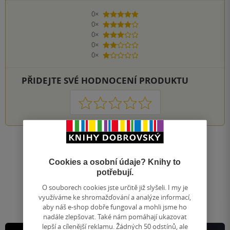
0×
5 hvězdiček
0×
4 hvězdičky
0×
3 hvězdičky
0×
2 hvězdičky
0×
1 hvezdička
PŘIDEJTE SVÉ HODNOCENÍ PRODUKTU
1
2
3
4
5
Nahoru
Zobrazeno 20 z 20
Cookies a osobní údaje? Knihy to
potřebují.
1
/ 1
Přejít
O souborech cookies jste určitě již slyšeli. I my je
na
využíváme ke shromažďování a analýze informací,
stránku
aby náš e-shop dobře fungoval a mohli jsme ho
nadále zlepšovat. Také nám pomáhají ukazovat
lepší a cílenější reklamu. Žádných 50 odstínů, ale