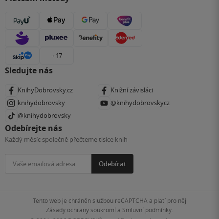
+ 17
Sledujte nás
KnihyDobrovsky.cz
Knižní závisláci
knihydobrovsky
@knihydobrovskycz
@knihydobrovsky
Odebírejte nás
Každý měsíc společně přečteme tisíce knih
Odebírat
Tento web je chráněn službou reCAPTCHA a platí pro něj
Zásady ochrany soukromí
a
Smluvní podmínky
.