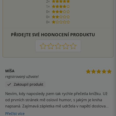
2×
5 hvězdiček
1×
4 hvězdičky
0×
3 hvězdičky
0×
2 hvězdičky
0×
1 hvezdička
PŘIDEJTE SVÉ HODNOCENÍ PRODUKTU
1
2
3
4
5
MÍŠA
registrovaný uživatel
Zakoupil produkt
Nevím, kdy naposledy jsem tak rychle přečetla knížku. Už
od prvních stránek mě oslovil humor, s jakým je kniha
napsaná. Zajímavá zápletka mě udržela v napětí doslova
do poslední stránky. Rozhodně doporučuji!
Přečíst
více