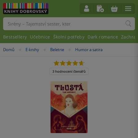
Vyhledávání
Bestsellery
Učebnice
Školní potřeby
Dark romance
Zachra
Nacházíte
Domů
E-knihy
Beletrie
Humor a satira
»
»
»
se
zde:
4.7
z
5
3 hodnocení čtenářů
hvězdiček