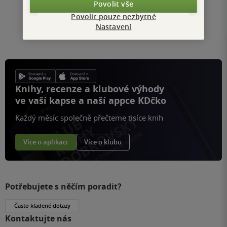
Povolit vše
1
/ 1
Přejít
Povolit pouze nezbytné
na
Nastavení
stránku
Knihy, recenze a klubové výhody
ve vaší kapse a naší appce KDčko
Každý měsíc společně přečteme tisíce knih
Více o aplikaci
Více o klubu
Potřebujete s něčím poradit?
Často kladené dotazy
Kontaktujte nás