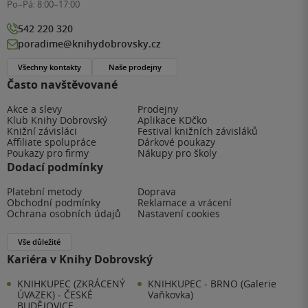
Po–Pá:
8:00–17:00
542 220 320
poradime@knihydobrovsky.cz
Všechny kontakty
Naše prodejny
Často navštěvované
Akce a slevy
Prodejny
Klub Knihy Dobrovský
Aplikace KDčko
Knižní závisláci
Festival knižních závisláků
Affiliate spolupráce
Dárkové poukazy
Poukazy pro firmy
Nákupy pro školy
Dodací podmínky
Platební metody
Doprava
Obchodní podmínky
Reklamace a vrácení
Ochrana osobních údajů
Nastavení cookies
Vše důležité
Kariéra v Knihy Dobrovský
KNIHKUPEC (ZKRÁCENÝ
KNIHKUPEC - BRNO (Galerie
ÚVAZEK) - ČESKÉ
Vaňkovka)
BUDĚJOVICE