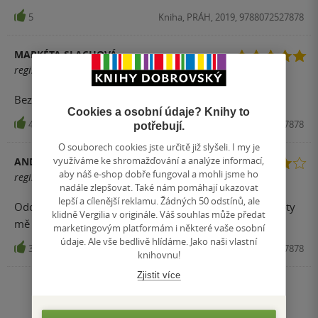
5
Kniha, PRÁH, 2019, 9788072527878
MARKÉTA SLACHOVÁ
registrovaný uživatel
Bezva čtení třeba na dovolenou.
Cookies a osobní údaje? Knihy to
4
Kniha, PRÁH, 2019, 9788072527878
potřebují.
O souborech cookies jste určitě již slyšeli. I my je
využíváme ke shromažďování a analýze informací,
ANDREA
aby náš e-shop dobře fungoval a mohli jsme ho
registrovaný uživatel
nadále zlepšovat. Také nám pomáhají ukazovat
lepší a cílenější reklamu. Žádných 50 odstínů, ale
Oddychovka fajn, ale příběh je dost předídatelný. Recepty
klidně Vergilia v originále. Váš souhlas může předat
mě v knize spíše rušily.
marketingovým platformám i některé vaše osobní
údaje. Ale vše bedlivě hlídáme. Jako naši vlastní
3
Kniha, PRÁH, 2019, 9788072527878
knihovnu!
Zjistit více
Nahoru
Zobrazeno 20 z 20