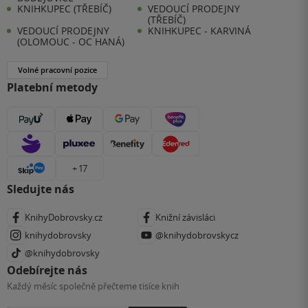
KNIHKUPEC (TŘEBÍČ)
VEDOUCÍ PRODEJNY
(TŘEBÍČ)
VEDOUCÍ PRODEJNY
KNIHKUPEC - KARVINÁ
(OLOMOUC - OC HANÁ)
Volné pracovní pozice
Platební metody
+ 17
Sledujte nás
KnihyDobrovsky.cz
Knižní závisláci
knihydobrovsky
@knihydobrovskycz
@knihydobrovsky
Odebírejte nás
Každý měsíc společně přečteme tisíce knih